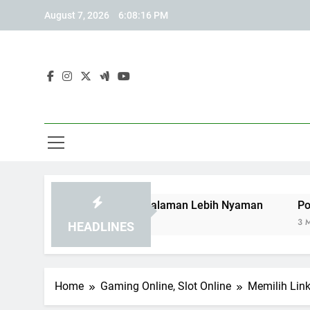
Skip
August 7, 2026
6:08:17 PM
to
content
3MD
Raih Kebug
fisien untuk Pengalaman Lebih Nyaman
Pokemon787 Da
3 Months Ago
HEADLINES
Home
Gaming Online, Slot Online
Memilih Link