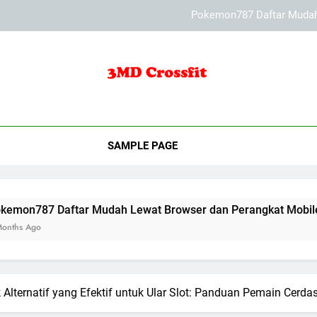
Pokemon787 Daftar Mudah
Pentingnya Mengguna
Kenapa Game Mobile Jadi Raja di Dunia Gaming? In
 Crossfit
Daftar Pokemon787 dengan Langkah Ef
aran Maksimal Dengan Pelatihan Crossfit Di 3MD Crossfit.
Pokemon787 Daftar Mudah
SAMPLE PAGE
Pentingnya Mengguna
Kenapa Game Mobile Jadi Raja di Dunia Gaming? In
ftar Mudah Lewat Browser dan Perangkat Mobile
Pent
3 Mon
 Alternatif yang Efektif untuk Ular Slot: Panduan Pemain Cerda