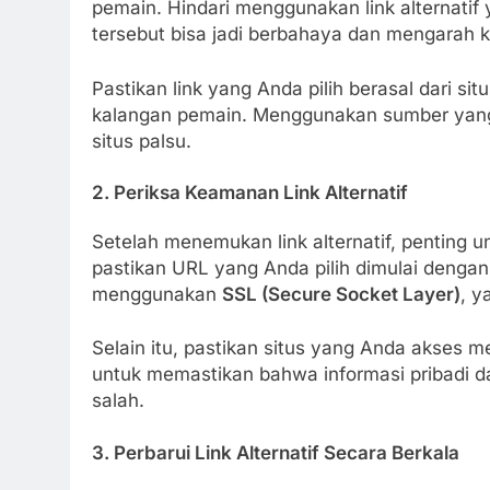
pemain. Hindari menggunakan link alternatif y
tersebut bisa jadi berbahaya dan mengarah k
Pastikan link yang Anda pilih berasal dari sit
kalangan pemain. Menggunakan sumber yang
situs palsu.
2.
Periksa Keamanan Link Alternatif
Setelah menemukan link alternatif, penting 
pastikan URL yang Anda pilih dimulai dengan
menggunakan
SSL (Secure Socket Layer)
, y
Selain itu, pastikan situs yang Anda akses me
untuk memastikan bahwa informasi pribadi da
salah.
3.
Perbarui Link Alternatif Secara Berkala