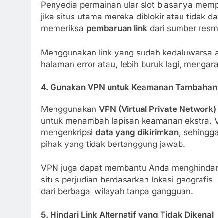
Penyedia permainan ular slot biasanya mem
jika situs utama mereka diblokir atau tidak d
memeriksa
pembaruan link
dari sumber resm
Menggunakan link yang sudah kedaluwarsa at
halaman error atau, lebih buruk lagi, mengar
4.
Gunakan VPN untuk Keamanan Tambahan
Menggunakan
VPN (Virtual Private Network)
untuk menambah lapisan keamanan ekstra
mengenkripsi
data yang dikirimkan
, sehingg
pihak yang tidak bertanggung jawab.
VPN juga dapat membantu Anda menghindar
situs perjudian berdasarkan lokasi geografis
dari berbagai wilayah tanpa gangguan.
5.
Hindari Link Alternatif yang Tidak Dikenal