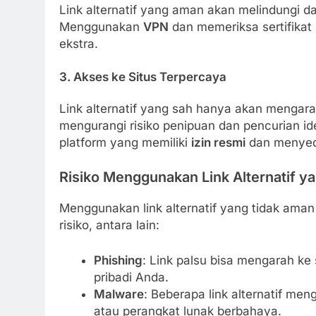
Link alternatif yang aman akan melindungi da
Menggunakan
VPN
dan memeriksa sertifikat
ekstra.
3.
Akses ke Situs Terpercaya
Link alternatif yang sah hanya akan mengar
mengurangi risiko penipuan dan pencurian id
platform yang memiliki
izin resmi
dan menyedi
Risiko Menggunakan Link Alternatif ya
Menggunakan link alternatif yang tidak ama
risiko, antara lain:
Phishing
: Link palsu bisa mengarah ke
pribadi Anda.
Malware
: Beberapa link alternatif men
atau perangkat lunak berbahaya.