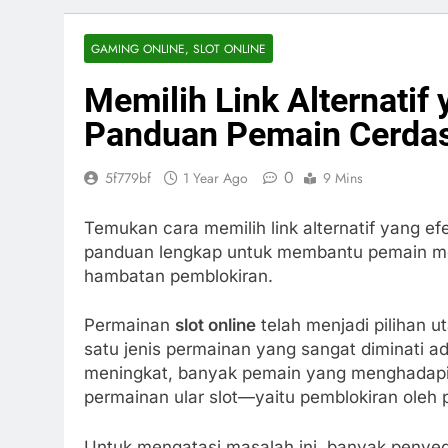
GAMING ONLINE, SLOT ONLINE
Memilih Link Alternatif 
Panduan Pemain Cerda
0
5f779bf
1 Year Ago
9 Mins
Temukan cara memilih link alternatif yang efe
panduan lengkap untuk membantu pemain me
hambatan pemblokiran.
Permainan
slot online
telah menjadi pilihan u
satu jenis permainan yang sangat diminati a
meningkat, banyak pemain yang menghadapi 
permainan ular slot—yaitu pemblokiran oleh 
Untuk mengatasi masalah ini, banyak penyed