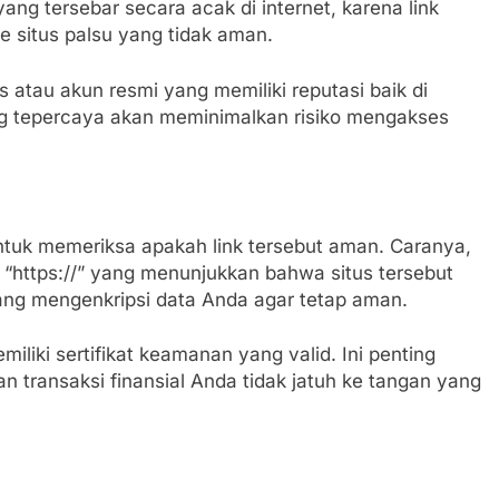
ang tersebar secara acak di internet, karena link
e situs palsu yang tidak aman.
us atau akun resmi yang memiliki reputasi baik di
 tepercaya akan meminimalkan risiko mengakses
untuk memeriksa apakah link tersebut aman. Caranya,
 “https://” yang menunjukkan bahwa situs tersebut
ang mengenkripsi data Anda agar tetap aman.
miliki sertifikat keamanan yang valid. Ini penting
n transaksi finansial Anda tidak jatuh ke tangan yang