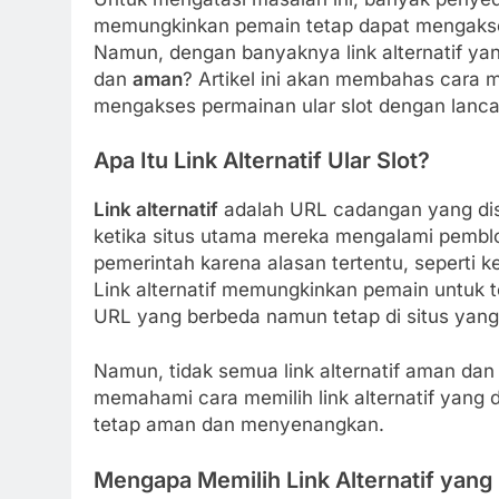
memungkinkan pemain tetap dapat mengakses
Namun, dengan banyaknya link alternatif ya
dan
aman
? Artikel ini akan membahas cara me
mengakses permainan ular slot dengan lanca
Apa Itu Link Alternatif Ular Slot?
Link alternatif
adalah URL cadangan yang dise
ketika situs utama mereka mengalami pemblok
pemerintah karena alasan tertentu, seperti k
Link alternatif memungkinkan pemain untu
URL yang berbeda namun tetap di situs yan
Namun, tidak semua link alternatif aman dan 
memahami cara memilih link alternatif yang
tetap aman dan menyenangkan.
Mengapa Memilih Link Alternatif yang E