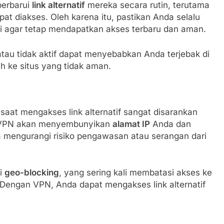
perbarui
link alternatif
mereka secara rutin, terutama
apat diakses. Oleh karena itu, pastikan Anda selalu
i agar tetap mendapatkan akses terbaru dan aman.
au tidak aktif dapat menyebabkan Anda terjebak di
ah ke situs yang tidak aman.
saat mengakses link alternatif sangat disarankan
. VPN akan menyembunyikan
alamat IP
Anda dan
a mengurangi risiko pengawasan atau serangan dari
i
geo-blocking
, yang sering kali membatasi akses ke
. Dengan VPN, Anda dapat mengakses link alternatif