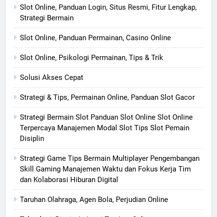
Slot Online, Panduan Login, Situs Resmi, Fitur Lengkap,
Strategi Bermain
Slot Online, Panduan Permainan, Casino Online
Slot Online, Psikologi Permainan, Tips & Trik
Solusi Akses Cepat
Strategi & Tips, Permainan Online, Panduan Slot Gacor
Strategi Bermain Slot Panduan Slot Online Slot Online
Terpercaya Manajemen Modal Slot Tips Slot Pemain
Disiplin
Strategi Game Tips Bermain Multiplayer Pengembangan
Skill Gaming Manajemen Waktu dan Fokus Kerja Tim
dan Kolaborasi Hiburan Digital
Taruhan Olahraga, Agen Bola, Perjudian Online