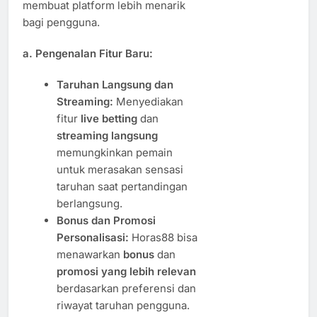
membuat platform lebih menarik
bagi pengguna.
a.
Pengenalan Fitur Baru:
Taruhan Langsung dan
Streaming:
Menyediakan
fitur
live betting
dan
streaming langsung
memungkinkan pemain
untuk merasakan sensasi
taruhan saat pertandingan
berlangsung.
Bonus dan Promosi
Personalisasi:
Horas88 bisa
menawarkan
bonus
dan
promosi yang lebih relevan
berdasarkan preferensi dan
riwayat taruhan pengguna.