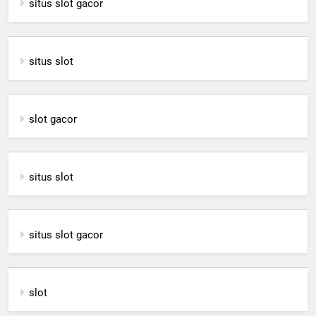
situs slot gacor
situs slot
slot gacor
situs slot
situs slot gacor
slot