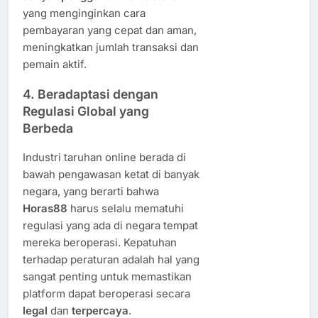
yang menginginkan cara
pembayaran yang cepat dan aman,
meningkatkan jumlah transaksi dan
pemain aktif.
4. Beradaptasi dengan
Regulasi Global yang
Berbeda
Industri taruhan online berada di
bawah pengawasan ketat di banyak
negara, yang berarti bahwa
Horas88
harus selalu mematuhi
regulasi yang ada di negara tempat
mereka beroperasi. Kepatuhan
terhadap peraturan adalah hal yang
sangat penting untuk memastikan
platform dapat beroperasi secara
legal
dan
terpercaya
.