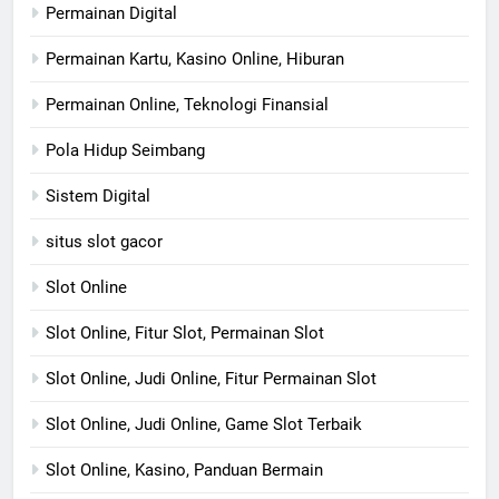
Permainan Digital
Permainan Kartu, Kasino Online, Hiburan
Permainan Online, Teknologi Finansial
Pola Hidup Seimbang
Sistem Digital
situs slot gacor
Slot Online
Slot Online, Fitur Slot, Permainan Slot
Slot Online, Judi Online, Fitur Permainan Slot
Slot Online, Judi Online, Game Slot Terbaik
Slot Online, Kasino, Panduan Bermain