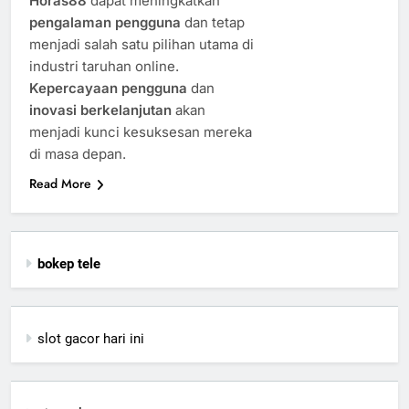
Horas88
dapat meningkatkan
pengalaman pengguna
dan tetap
menjadi salah satu pilihan utama di
industri taruhan online.
Kepercayaan pengguna
dan
inovasi berkelanjutan
akan
menjadi kunci kesuksesan mereka
di masa depan.
Read More
bokep tele
slot gacor hari ini