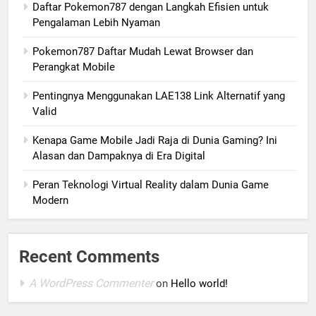
Daftar Pokemon787 dengan Langkah Efisien untuk
Pengalaman Lebih Nyaman
Pokemon787 Daftar Mudah Lewat Browser dan
Perangkat Mobile
Pentingnya Menggunakan LAE138 Link Alternatif yang
Valid
Kenapa Game Mobile Jadi Raja di Dunia Gaming? Ini
Alasan dan Dampaknya di Era Digital
Peran Teknologi Virtual Reality dalam Dunia Game
Modern
Recent Comments
A WordPress Commenter
on
Hello world!