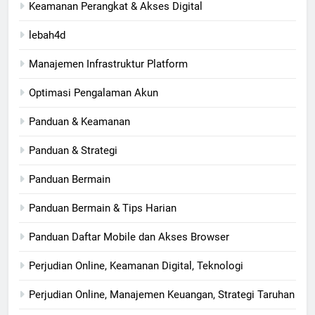
Keamanan Perangkat & Akses Digital
lebah4d
Manajemen Infrastruktur Platform
Optimasi Pengalaman Akun
Panduan & Keamanan
Panduan & Strategi
Panduan Bermain
Panduan Bermain & Tips Harian
Panduan Daftar Mobile dan Akses Browser
Perjudian Online, Keamanan Digital, Teknologi
Perjudian Online, Manajemen Keuangan, Strategi Taruhan