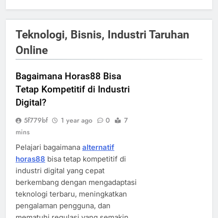
Teknologi, Bisnis, Industri Taruhan
Online
Bagaimana Horas88 Bisa
Tetap Kompetitif di Industri
Digital?
5f779bf
1 year ago
0
7
mins
Pelajari bagaimana
alternatif
horas88
bisa tetap kompetitif di
industri digital yang cepat
berkembang dengan mengadaptasi
teknologi terbaru, meningkatkan
pengalaman pengguna, dan
mematuhi regulasi yang semakin