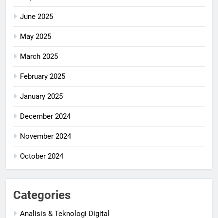
June 2025
May 2025
March 2025
February 2025
January 2025
December 2024
November 2024
October 2024
Categories
Analisis & Teknologi Digital