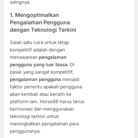
saingnya.
1. Mengoptimalkan
Pengalaman Pengguna
dengan Teknologi Terkini
Salah satu cara untuk tetap
kompetitif adalah dengan
menawarkan
pengalaman
pengguna yang luar biasa
. Di
pasar yang sangat kompetitif,
pengalaman pengguna
menjadi
faktor penentu apakah pengguna
akan kembali atau beralih ke
platform lain. Horas88 harus terus
berinovasi dan menggunakan
teknologi terkini untuk
meningkatkan pengalaman para
penggunanya.