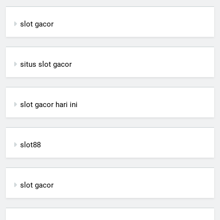
slot gacor
situs slot gacor
slot gacor hari ini
slot88
slot gacor