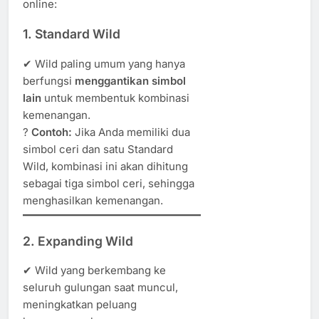
online:
1. Standard Wild
✔ Wild paling umum yang hanya
berfungsi
menggantikan simbol
lain
untuk membentuk kombinasi
kemenangan.
?
Contoh:
Jika Anda memiliki dua
simbol ceri dan satu Standard
Wild, kombinasi ini akan dihitung
sebagai tiga simbol ceri, sehingga
menghasilkan kemenangan.
2. Expanding Wild
✔ Wild yang berkembang ke
seluruh gulungan saat muncul,
meningkatkan peluang