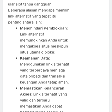
ular slot tanpa gangguan.
Beberapa alasan mengapa memilih
link alternatif yang tepat itu
penting antara lain:
Menghindari Pemblokiran
:
Link alternatif
memungkinkan Anda untuk
mengakses situs meskipun
situs utama diblokir.
Keamanan Data
:
Menggunakan link alternatif
yang terpercaya menjaga
data pribadi dan transaksi
keuangan Anda tetap aman.
Memastikan Kelancaran
Akses
: Link alternatif yang
valid dan terbaru
memastikan Anda dapat