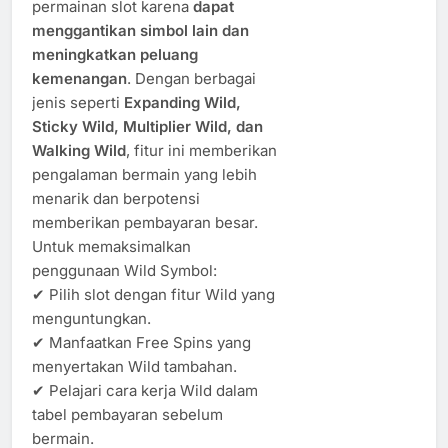
permainan slot karena
dapat
menggantikan simbol lain dan
meningkatkan peluang
kemenangan
. Dengan berbagai
jenis seperti
Expanding Wild,
Sticky Wild, Multiplier Wild, dan
Walking Wild
, fitur ini memberikan
pengalaman bermain yang lebih
menarik dan berpotensi
memberikan pembayaran besar.
Untuk memaksimalkan
penggunaan Wild Symbol:
✔ Pilih slot dengan fitur Wild yang
menguntungkan.
✔ Manfaatkan Free Spins yang
menyertakan Wild tambahan.
✔ Pelajari cara kerja Wild dalam
tabel pembayaran sebelum
bermain.