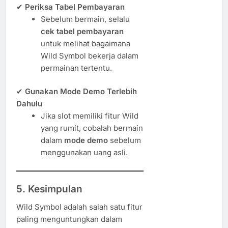
✔
Periksa Tabel Pembayaran
Sebelum bermain, selalu
cek tabel pembayaran
untuk melihat bagaimana
Wild Symbol bekerja dalam
permainan tertentu.
✔
Gunakan Mode Demo Terlebih
Dahulu
Jika slot memiliki fitur Wild
yang rumit, cobalah bermain
dalam
mode demo
sebelum
menggunakan uang asli.
5. Kesimpulan
Wild Symbol adalah salah satu fitur
paling menguntungkan dalam