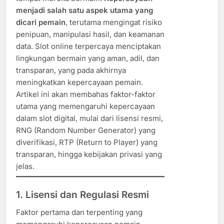
menjadi salah satu aspek utama yang
dicari pemain
, terutama mengingat risiko
penipuan, manipulasi hasil, dan keamanan
data. Slot online terpercaya menciptakan
lingkungan bermain yang aman, adil, dan
transparan, yang pada akhirnya
meningkatkan kepercayaan pemain.
Artikel ini akan membahas faktor-faktor
utama yang memengaruhi kepercayaan
dalam slot digital, mulai dari lisensi resmi,
RNG (Random Number Generator) yang
diverifikasi, RTP (Return to Player) yang
transparan, hingga kebijakan privasi yang
jelas.
1. Lisensi dan Regulasi Resmi
Faktor pertama dan terpenting yang