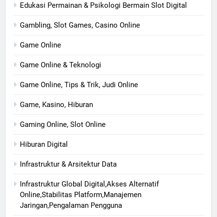
Edukasi Permainan & Psikologi Bermain Slot Digital
Gambling, Slot Games, Casino Online
Game Online
Game Online & Teknologi
Game Online, Tips & Trik, Judi Online
Game, Kasino, Hiburan
Gaming Online, Slot Online
Hiburan Digital
Infrastruktur & Arsitektur Data
Infrastruktur Global Digital,Akses Alternatif
Online,Stabilitas Platform,Manajemen
Jaringan,Pengalaman Pengguna