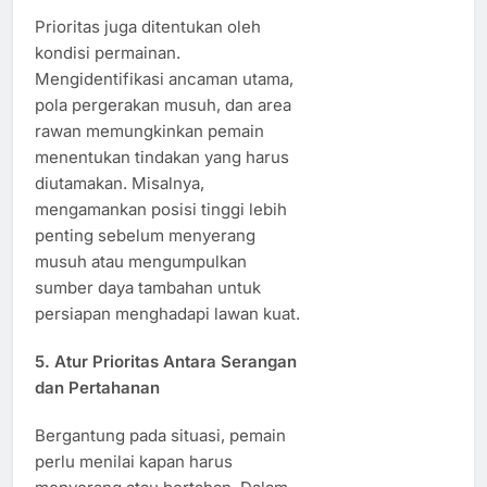
Prioritas juga ditentukan oleh
kondisi permainan.
Mengidentifikasi ancaman utama,
pola pergerakan musuh, dan area
rawan memungkinkan pemain
menentukan tindakan yang harus
diutamakan. Misalnya,
mengamankan posisi tinggi lebih
penting sebelum menyerang
musuh atau mengumpulkan
sumber daya tambahan untuk
persiapan menghadapi lawan kuat.
5. Atur Prioritas Antara Serangan
dan Pertahanan
Bergantung pada situasi, pemain
perlu menilai kapan harus