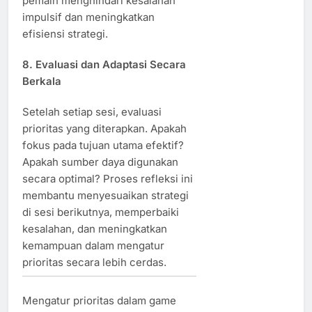
pemain menghindari kesalahan
impulsif dan meningkatkan
efisiensi strategi.
8. Evaluasi dan Adaptasi Secara
Berkala
Setelah setiap sesi, evaluasi
prioritas yang diterapkan. Apakah
fokus pada tujuan utama efektif?
Apakah sumber daya digunakan
secara optimal? Proses refleksi ini
membantu menyesuaikan strategi
di sesi berikutnya, memperbaiki
kesalahan, dan meningkatkan
kemampuan dalam mengatur
prioritas secara lebih cerdas.
Mengatur prioritas dalam game