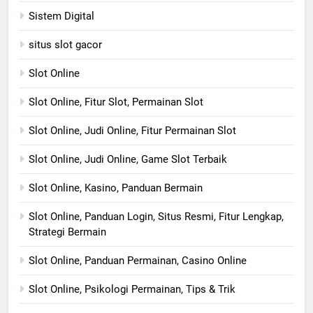
Sistem Digital
situs slot gacor
Slot Online
Slot Online, Fitur Slot, Permainan Slot
Slot Online, Judi Online, Fitur Permainan Slot
Slot Online, Judi Online, Game Slot Terbaik
Slot Online, Kasino, Panduan Bermain
Slot Online, Panduan Login, Situs Resmi, Fitur Lengkap,
Strategi Bermain
Slot Online, Panduan Permainan, Casino Online
Slot Online, Psikologi Permainan, Tips & Trik