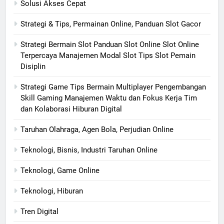
Solusi Akses Cepat
Strategi & Tips, Permainan Online, Panduan Slot Gacor
Strategi Bermain Slot Panduan Slot Online Slot Online
Terpercaya Manajemen Modal Slot Tips Slot Pemain
Disiplin
Strategi Game Tips Bermain Multiplayer Pengembangan
Skill Gaming Manajemen Waktu dan Fokus Kerja Tim
dan Kolaborasi Hiburan Digital
Taruhan Olahraga, Agen Bola, Perjudian Online
Teknologi, Bisnis, Industri Taruhan Online
Teknologi, Game Online
Teknologi, Hiburan
Tren Digital