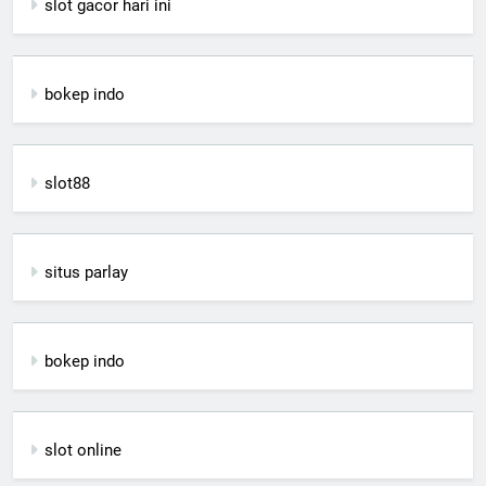
slot gacor hari ini
bokep indo
slot88
situs parlay
bokep indo
slot online