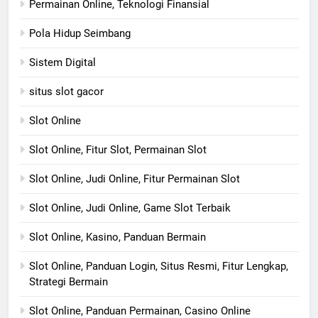
Permainan Online, Teknologi Finansial
Pola Hidup Seimbang
Sistem Digital
situs slot gacor
Slot Online
Slot Online, Fitur Slot, Permainan Slot
Slot Online, Judi Online, Fitur Permainan Slot
Slot Online, Judi Online, Game Slot Terbaik
Slot Online, Kasino, Panduan Bermain
Slot Online, Panduan Login, Situs Resmi, Fitur Lengkap,
Strategi Bermain
Slot Online, Panduan Permainan, Casino Online