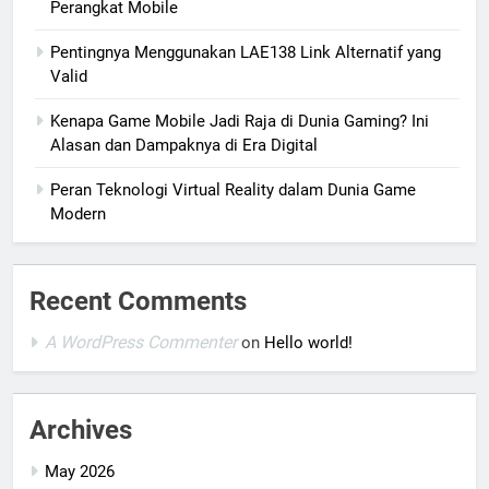
Perangkat Mobile
Pentingnya Menggunakan LAE138 Link Alternatif yang
Valid
Kenapa Game Mobile Jadi Raja di Dunia Gaming? Ini
Alasan dan Dampaknya di Era Digital
Peran Teknologi Virtual Reality dalam Dunia Game
Modern
Recent Comments
A WordPress Commenter
on
Hello world!
Archives
May 2026