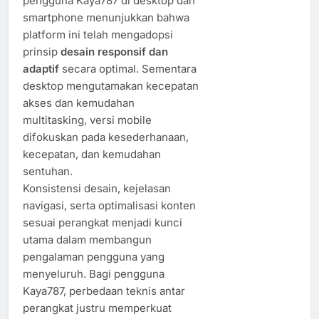
pengguna Kaya787 di desktop dan
smartphone menunjukkan bahwa
platform ini telah mengadopsi
prinsip
desain responsif dan
adaptif
secara optimal. Sementara
desktop mengutamakan kecepatan
akses dan kemudahan
multitasking, versi mobile
difokuskan pada kesederhanaan,
kecepatan, dan kemudahan
sentuhan.
Konsistensi desain, kejelasan
navigasi, serta optimalisasi konten
sesuai perangkat menjadi kunci
utama dalam membangun
pengalaman pengguna yang
menyeluruh. Bagi pengguna
Kaya787, perbedaan teknis antar
perangkat justru memperkuat