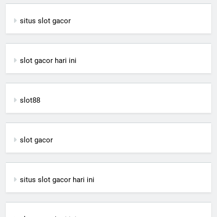
situs slot gacor
slot gacor hari ini
slot88
slot gacor
situs slot gacor hari ini