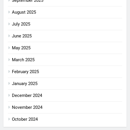
September 2025
August 2025
July 2025
June 2025
May 2025
March 2025
February 2025
January 2025
December 2024
November 2024
October 2024