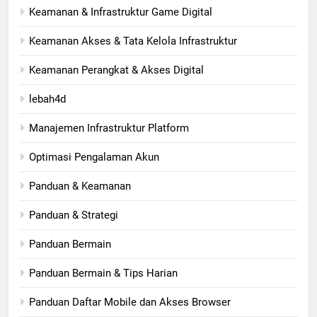
Keamanan & Infrastruktur Game Digital
Keamanan Akses & Tata Kelola Infrastruktur
Keamanan Perangkat & Akses Digital
lebah4d
Manajemen Infrastruktur Platform
Optimasi Pengalaman Akun
Panduan & Keamanan
Panduan & Strategi
Panduan Bermain
Panduan Bermain & Tips Harian
Panduan Daftar Mobile dan Akses Browser