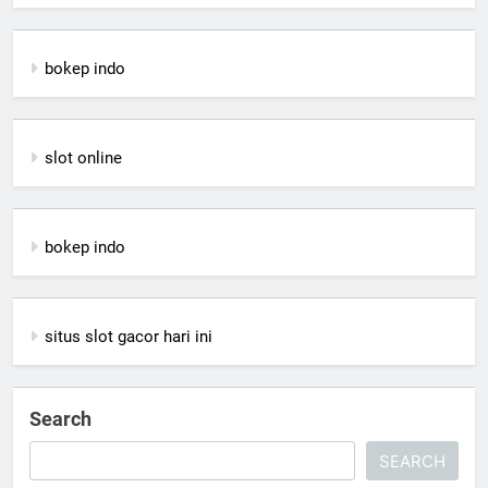
bokep indo
slot online
bokep indo
situs slot gacor hari ini
Search
SEARCH