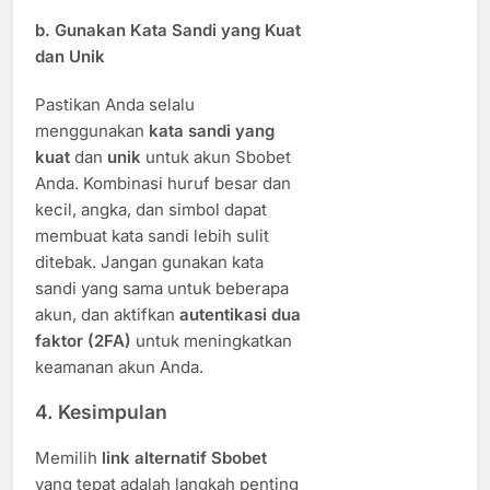
b.
Gunakan Kata Sandi yang Kuat
dan Unik
Pastikan Anda selalu
menggunakan
kata sandi yang
kuat
dan
unik
untuk akun Sbobet
Anda. Kombinasi huruf besar dan
kecil, angka, dan simbol dapat
membuat kata sandi lebih sulit
ditebak. Jangan gunakan kata
sandi yang sama untuk beberapa
akun, dan aktifkan
autentikasi dua
faktor (2FA)
untuk meningkatkan
keamanan akun Anda.
4. Kesimpulan
Memilih
link alternatif Sbobet
yang tepat adalah langkah penting