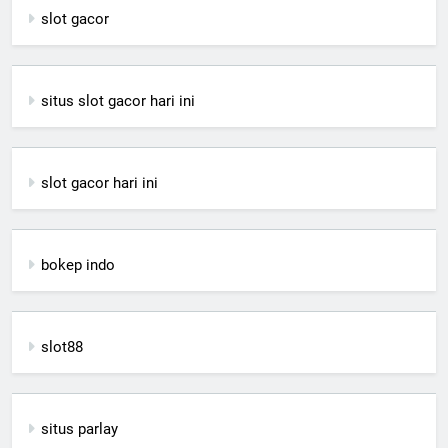
slot gacor
situs slot gacor hari ini
slot gacor hari ini
bokep indo
slot88
situs parlay