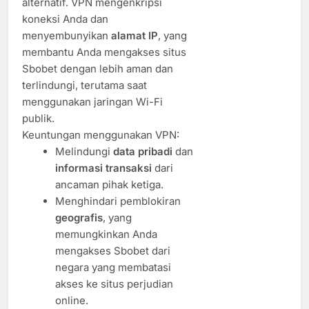
alternatif. VPN mengenkripsi
koneksi Anda dan
menyembunyikan
alamat IP
, yang
membantu Anda mengakses situs
Sbobet dengan lebih aman dan
terlindungi, terutama saat
menggunakan jaringan Wi-Fi
publik.
Keuntungan menggunakan VPN:
Melindungi
data pribadi
dan
informasi transaksi
dari
ancaman pihak ketiga.
Menghindari pemblokiran
geografis
, yang
memungkinkan Anda
mengakses Sbobet dari
negara yang membatasi
akses ke situs perjudian
online.