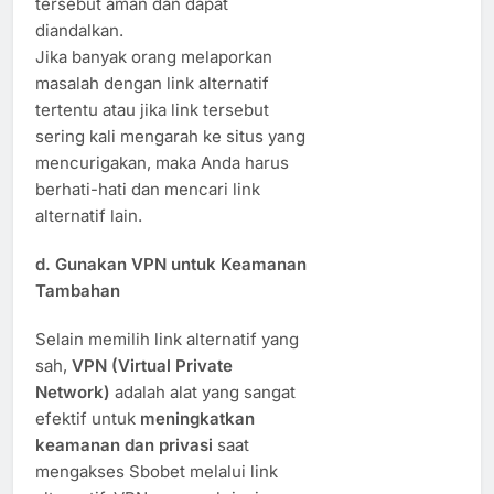
tersebut aman dan dapat
diandalkan.
Jika banyak orang melaporkan
masalah dengan link alternatif
tertentu atau jika link tersebut
sering kali mengarah ke situs yang
mencurigakan, maka Anda harus
berhati-hati dan mencari link
alternatif lain.
d.
Gunakan VPN untuk Keamanan
Tambahan
Selain memilih link alternatif yang
sah,
VPN (Virtual Private
Network)
adalah alat yang sangat
efektif untuk
meningkatkan
keamanan dan privasi
saat
mengakses Sbobet melalui link