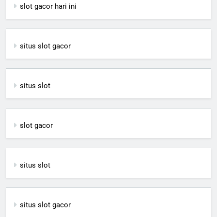
slot gacor hari ini
situs slot gacor
situs slot
slot gacor
situs slot
situs slot gacor