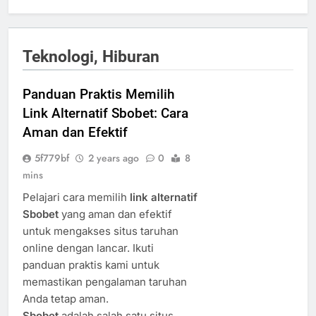
Teknologi, Hiburan
Panduan Praktis Memilih
Link Alternatif Sbobet: Cara
Aman dan Efektif
5f779bf
2 years ago
0
8
mins
Pelajari cara memilih
link alternatif
Sbobet
yang aman dan efektif
untuk mengakses situs taruhan
online dengan lancar. Ikuti
panduan praktis kami untuk
memastikan pengalaman taruhan
Anda tetap aman.
Sbobet
adalah salah satu situs