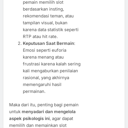
pemain memilih slot
berdasarkan insting,
rekomendasi teman, atau
tampilan visual, bukan
karena data statistik seperti
RTP atau hit rate.
Keputusan Saat Bermain
:
Emosi seperti euforia
karena menang atau
frustrasi karena kalah sering
kali mengaburkan penilaian
rasional, yang akhirnya
memengaruhi hasil
permainan.
Maka dari itu, penting bagi pemain
untuk
menyadari dan mengelola
aspek psikologis ini
, agar dapat
memilih dan memainkan slot