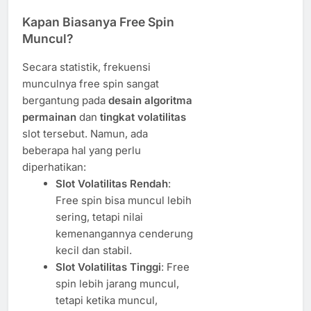
Kapan Biasanya Free Spin
Muncul?
Secara statistik, frekuensi
munculnya free spin sangat
bergantung pada
desain algoritma
permainan
dan
tingkat volatilitas
slot tersebut. Namun, ada
beberapa hal yang perlu
diperhatikan:
Slot Volatilitas Rendah
:
Free spin bisa muncul lebih
sering, tetapi nilai
kemenangannya cenderung
kecil dan stabil.
Slot Volatilitas Tinggi
: Free
spin lebih jarang muncul,
tetapi ketika muncul,