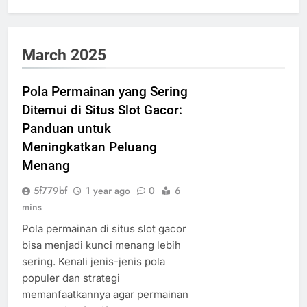
March 2025
Pola Permainan yang Sering
Ditemui di Situs Slot Gacor:
Panduan untuk
Meningkatkan Peluang
Menang
5f779bf
1 year ago
0
6
mins
Pola permainan di situs slot gacor
bisa menjadi kunci menang lebih
sering. Kenali jenis-jenis pola
populer dan strategi
memanfaatkannya agar permainan