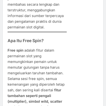
membahas secara lengkap dan
terstruktur, menggabungkan
informasi dari sumber terpercaya
dan pengalaman praktis di dunia
permainan slot digital.
Apa Itu Free Spin?
Free spin
adalah fitur dalam
permainan slot yang
memungkinkan pemain untuk
memutar gulungan tanpa harus
mengeluarkan taruhan tambahan.
Selama sesi free spin, semua
kemenangan yang diperoleh tetap
sah, dan sering kali disertai
fitur
tambahan seperti pengali
(multiplier), simbol wild, scatter