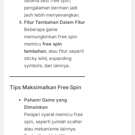
selama sesi free spin,
pengalaman bermain jadi
jauh lebih menyenangkan.
Fitur Tambahan Dalam Fitur
Beberapa game
memungkinkan free spin
memicu
free spin
tambahan
, atau fitur seperti
sticky wild, expanding
symbols, dan lainnya.
Tips Maksimalkan Free Spin
Pahami Game yang
Dimainkan
Pelajari syarat memicu free
spin, seperti jumlah scatter
atau mekanisme lainnya.