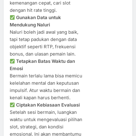
kemenangan cepat, cari slot
dengan hit rate tinggi.
Gunakan Data untuk
Mendukung Naluri
Naluri boleh jadi awal yang baik,
tapi tetap padukan dengan data
objektif seperti RTP, frekuensi
bonus, dan ulasan pemain lain.
Tetapkan Batas Waktu dan
Emosi
Bermain terlalu lama bisa memicu
kelelahan mental dan keputusan
impulsif. Atur waktu bermain dan
kenali kapan harus berhenti.
Ciptakan Kebiasaan Evaluasi
Setelah sesi bermain, luangkan
waktu untuk mengevaluasi pilihan
slot, strategi, dan kondisi
emosional. Ini akan membantumu