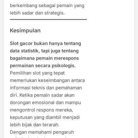
berkembang sebagai pemain yang
lebih sadar dan strategis.
Kesimpulan
Slot gacor bukan hanya tentang
data statistik, tapi juga tentang
bagaimana pemain merespons
permainan secara psikologis.
Pemilihan slot yang tepat
memerlukan keseimbangan antara
informasi teknis dan pemahaman
diri. Ketika pemain sadar akan
dorongan emosional dan mampu
mengontrol respons mereka,
keputusan yang diambil menjadi
lebih bijak dan terarah.
Dengan memahami pengaruh