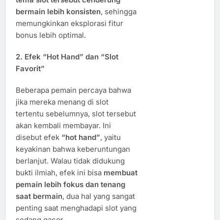
bermain lebih konsisten
, sehingga
memungkinkan eksplorasi fitur
bonus lebih optimal.
2.
Efek “Hot Hand” dan “Slot
Favorit”
Beberapa pemain percaya bahwa
jika mereka menang di slot
tertentu sebelumnya, slot tersebut
akan kembali membayar. Ini
disebut efek
“hot hand”
, yaitu
keyakinan bahwa keberuntungan
berlanjut. Walau tidak didukung
bukti ilmiah, efek ini bisa
membuat
pemain lebih fokus dan tenang
saat bermain
, dua hal yang sangat
penting saat menghadapi slot yang
sedang gacor.