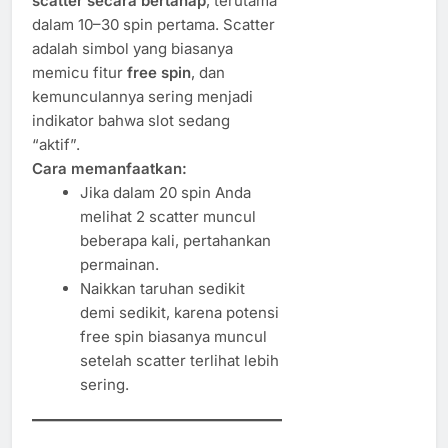
scatter secara bertahap
, terutama
dalam 10–30 spin pertama. Scatter
adalah simbol yang biasanya
memicu fitur
free spin
, dan
kemunculannya sering menjadi
indikator bahwa slot sedang
“aktif”.
Cara memanfaatkan:
Jika dalam 20 spin Anda
melihat 2 scatter muncul
beberapa kali, pertahankan
permainan.
Naikkan taruhan sedikit
demi sedikit, karena potensi
free spin biasanya muncul
setelah scatter terlihat lebih
sering.