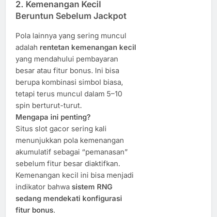
2.
Kemenangan Kecil
Beruntun Sebelum Jackpot
Pola lainnya yang sering muncul
adalah
rentetan kemenangan kecil
yang mendahului pembayaran
besar atau fitur bonus. Ini bisa
berupa kombinasi simbol biasa,
tetapi terus muncul dalam 5–10
spin berturut-turut.
Mengapa ini penting?
Situs slot gacor sering kali
menunjukkan pola kemenangan
akumulatif sebagai “pemanasan”
sebelum fitur besar diaktifkan.
Kemenangan kecil ini bisa menjadi
indikator bahwa
sistem RNG
sedang mendekati konfigurasi
fitur bonus
.