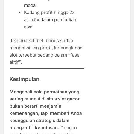
modal
Kadang profit hingga 2x
atau 5x dalam pembelian
awal
Jika dua kali beli bonus sudah
menghasilkan profit, kemungkinan
slot tersebut sedang dalam “fase
aktif”.
Kesimpulan
Mengenali pola permainan yang
sering muncul di situs slot gacor
bukan berarti menjamin
kemenangan, tapi memberi Anda
keunggulan strategis dalam
mengambil keputusan.
Dengan