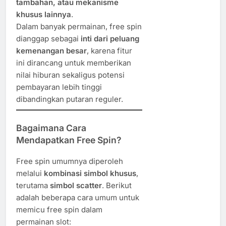
tambahan, atau mekanisme
khusus lainnya
.
Dalam banyak permainan, free spin
dianggap sebagai
inti dari peluang
kemenangan besar
, karena fitur
ini dirancang untuk memberikan
nilai hiburan sekaligus potensi
pembayaran lebih tinggi
dibandingkan putaran reguler.
Bagaimana Cara
Mendapatkan Free Spin?
Free spin umumnya diperoleh
melalui
kombinasi simbol khusus
,
terutama
simbol scatter
. Berikut
adalah beberapa cara umum untuk
memicu free spin dalam
permainan slot: