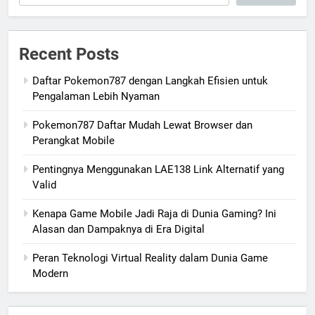
Recent Posts
Daftar Pokemon787 dengan Langkah Efisien untuk
Pengalaman Lebih Nyaman
Pokemon787 Daftar Mudah Lewat Browser dan
Perangkat Mobile
Pentingnya Menggunakan LAE138 Link Alternatif yang
Valid
Kenapa Game Mobile Jadi Raja di Dunia Gaming? Ini
Alasan dan Dampaknya di Era Digital
Peran Teknologi Virtual Reality dalam Dunia Game
Modern