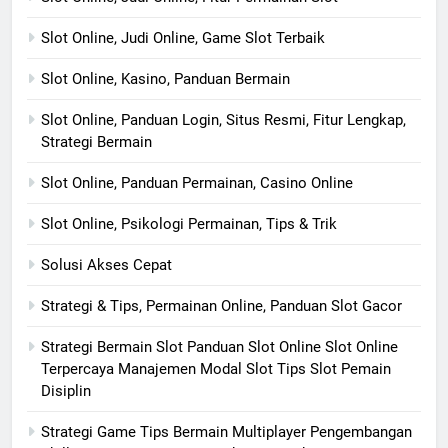
Slot Online, Judi Online, Game Slot Terbaik
Slot Online, Kasino, Panduan Bermain
Slot Online, Panduan Login, Situs Resmi, Fitur Lengkap,
Strategi Bermain
Slot Online, Panduan Permainan, Casino Online
Slot Online, Psikologi Permainan, Tips & Trik
Solusi Akses Cepat
Strategi & Tips, Permainan Online, Panduan Slot Gacor
Strategi Bermain Slot Panduan Slot Online Slot Online
Terpercaya Manajemen Modal Slot Tips Slot Pemain
Disiplin
Strategi Game Tips Bermain Multiplayer Pengembangan