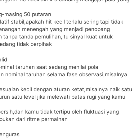
ng-masing 50 putaran
atif stabil,apakah hit kecil terlalu sering tapi tidak
menangan menengah yang menjadi penopang
n tanpa tanda pemulihan,itu sinyal kuat untuk
sedang tidak berpihak
lid
inal taruhan saat sedang menilai pola
an nominal taruhan selama fase observasi,misalnya
suaian kecil dengan aturan ketat,misalnya naik satu
urun satu level jika melewati batas rugi yang kamu
ersih,dan kamu tidak tertipu oleh fluktuasi yang
bukan dari ritme permainan
enguras