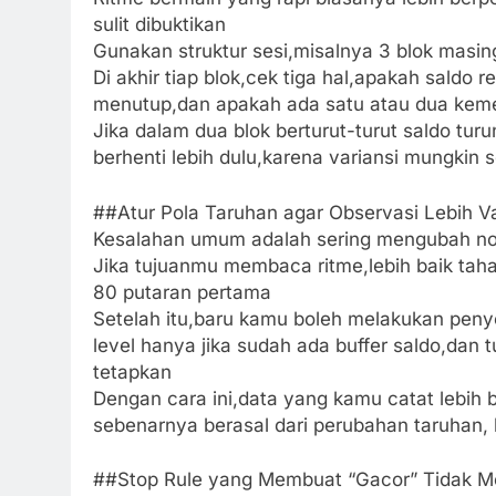
sulit dibuktikan
Gunakan struktur sesi,misalnya 3 blok masi
Di akhir tiap blok,cek tiga hal,apakah saldo rel
menutup,dan apakah ada satu atau dua ke
Jika dalam dua blok berturut-turut saldo turu
berhenti lebih dulu,karena variansi mungkin 
##Atur Pola Taruhan agar Observasi Lebih Va
Kesalahan umum adalah sering mengubah nom
Jika tujuanmu membaca ritme,lebih baik tah
80 putaran pertama
Setelah itu,baru kamu boleh melakukan penye
level hanya jika sudah ada buffer saldo,dan t
tetapkan
Dengan cara ini,data yang kamu catat lebih b
sebenarnya berasal dari perubahan taruhan, 
##Stop Rule yang Membuat “Gacor” Tidak M