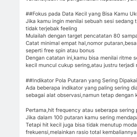
##Fokus pada Data Kecil yang Bisa Kamu Uk
Jika kamu ingin menilai sebuah sesi sedang 
tidak terjebak feeling
Mulailah dengan target pencatatan 80 sampai
Catat minimal empat hal,nomor putaran,besar
seperti free spin atau bonus
Dengan catatan ini,kamu bisa menilai ritme 
kecil muncul cukup sering,atau justru terjadi
##Indikator Pola Putaran yang Sering Dipaka
Ada beberapa indikator yang paling sering 
sebagai alat observasi,namun tetap dengan 
Pertama,hit frequency atau seberapa serin
Jika dalam 100 putaran kamu sering mendapa
Tetapi hit kecil juga bisa tidak menutup mo
frekuensi,melainkan rasio total kembaliannya