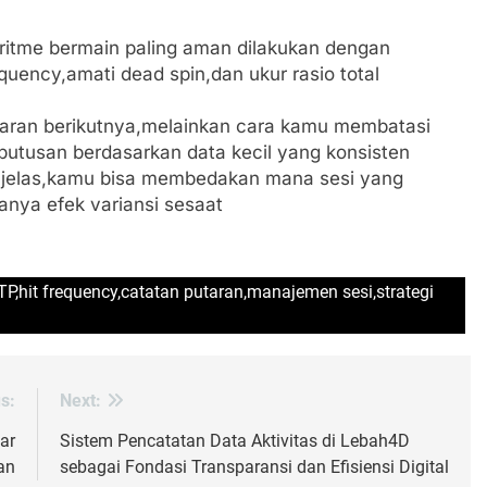
 ritme bermain paling aman dilakukan dengan
equency,amati dead spin,dan ukur rasio total
aran berikutnya,melainkan cara kamu membatasi
putusan berdasarkan data kecil yang konsisten
ng jelas,kamu bisa membedakan mana sesi yang
anya efek variansi sesaat
RTP,hit frequency,catatan putaran,manajemen sesi,strategi
s:
Next:
ar
Sistem Pencatatan Data Aktivitas di Lebah4D
an
sebagai Fondasi Transparansi dan Efisiensi Digital