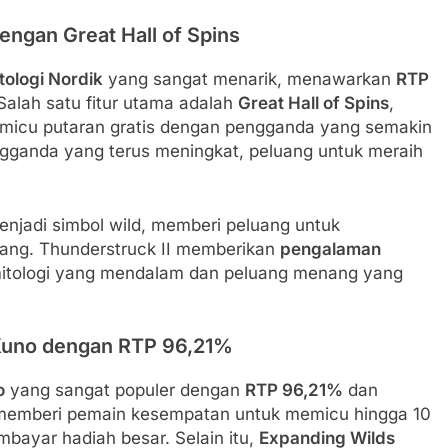
dengan Great Hall of Spins
tologi Nordik
yang sangat menarik, menawarkan
RTP
Salah satu fitur utama adalah
Great Hall of Spins
,
icu putaran gratis dengan pengganda yang semakin
ngganda yang terus meningkat, peluang untuk meraih
njadi simbol wild, memberi peluang untuk
ang. Thunderstruck II memberikan
pengalaman
tologi yang mendalam dan peluang menang yang
 Kuno dengan RTP 96,21%
o
yang sangat populer dengan
RTP 96,21%
dan
emberi pemain kesempatan untuk memicu hingga 10
bayar hadiah besar. Selain itu,
Expanding Wilds