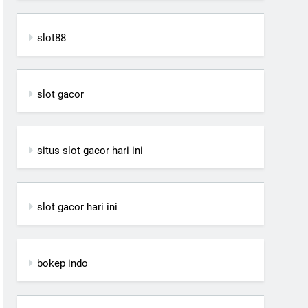
slot88
slot gacor
situs slot gacor hari ini
slot gacor hari ini
bokep indo