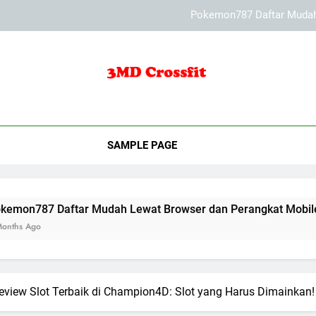
Pokemon787 Daftar Mudah
Pentingnya Mengguna
Kenapa Game Mobile Jadi Raja di Dunia Gaming? In
 Crossfit
Daftar Pokemon787 dengan Langkah Ef
aran Maksimal Dengan Pelatihan Crossfit Di 3MD Crossfit.
Pokemon787 Daftar Mudah
SAMPLE PAGE
Pentingnya Mengguna
Kenapa Game Mobile Jadi Raja di Dunia Gaming? In
ftar Mudah Lewat Browser dan Perangkat Mobile
Pent
3 Mon
eview Slot Terbaik di Champion4D: Slot yang Harus Dimainkan!