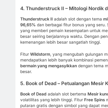
4.
Thunderstruck II – Mitologi Nordik 
Thunderstruck II
adalah slot dengan tema
mi
96,65%
dan berbagai fitur bonus yang seru. 
yang memberi pemain kesempatan untuk mem
besar seiring berjalannya waktu. Dengan pe
kemenangan lebih besar sangatlah tinggi.
Fitur
Wildstorm
, yang mengubah gulungan me
mendapatkan lebih banyak kombinasi pemen
bermain yang mengasyikkan
dengan tema mi
besar.
5.
Book of Dead – Petualangan Mesir
Book of Dead
adalah slot bertema
Mesir kun
volatilitas yang lebih tinggi. Fitur
Free Spins
m
putaran gratis dengan simbol yang dapat mem