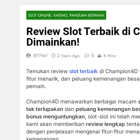
SLOT ONLINE, KASINO, PANDUAN BERMAIN
Review Slot Terbaik di
Dimainkan!
0
5f779bf
2 Years Ago
8 Mins
Temukan review
slot terbaik
di Champion4D ya
fitur menarik, dan peluang kemenangan besa
pemain.
Champion4D menawarkan berbagai macam
tak terlupakan
dan
peluang kemenangan be
bonus menguntungkan
, slot-slot ini telah m
kami akan memberikan
review lengkap
tenta
dengan penjelasan mengenai fitur-fitur mena
kemenangan.