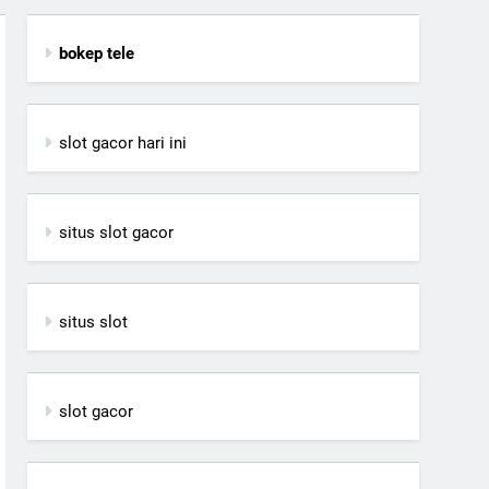
bokep tele
slot gacor hari ini
situs slot gacor
situs slot
slot gacor