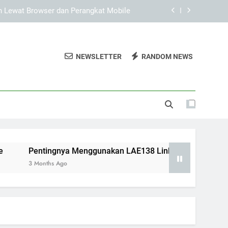
 Lewat Browser dan Perangkat Mobile
kan LAE138 Link Alternatif yang Valid
i Alasan dan Dampaknya di Era Digital
NEWSLETTER
RANDOM NEWS
isien untuk Pengalaman Lebih Nyaman
 Lewat Browser dan Perangkat Mobile
kan LAE138 Link Alternatif yang Valid
i Alasan dan Dampaknya di Era Digital
ingnya Menggunakan LAE138 Link Alternatif yang Valid
ths Ago