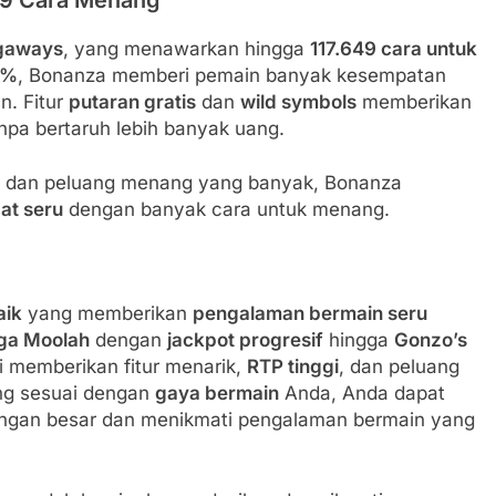
gaways
, yang menawarkan hingga
117.649 cara untuk
6%
, Bonanza memberi pemain banyak kesempatan
n. Fitur
putaran gratis
dan
wild symbols
memberikan
npa bertaruh lebih banyak uang.
f dan peluang menang yang banyak, Bonanza
at seru
dengan banyak cara untuk menang.
aik
yang memberikan
pengalaman bermain seru
ga Moolah
dengan
jackpot progresif
hingga
Gonzo’s
ini memberikan fitur menarik,
RTP tinggi
, dan peluang
ng sesuai dengan
gaya bermain
Anda, Anda dapat
ngan besar dan menikmati pengalaman bermain yang