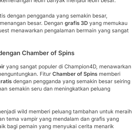
g kemenangan lebih banyak menjadi lebih besar.
tis dengan pengganda yang semakin besar,
kemenangan besar. Dengan
grafis 3D
yang memukau
uest menawarkan pengalaman bermain yang sangat
 dengan Chamber of Spins
ir
yang sangat populer di Champion4D, menawarkan
menguntungkan. Fitur
Chamber of Spins
memberi
ratis
dengan pengganda yang semakin besar seiring
inan semakin seru dan meningkatkan peluang
njadi wild memberi peluang tambahan untuk meraih
an tema vampir yang mendalam dan grafis yang
aik bagi pemain yang menyukai cerita menarik