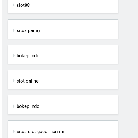
slot88
situs parlay
bokep indo
slot online
bokep indo
situs slot gacor hari ini