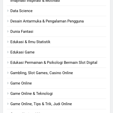
Imajinasi Inspirasi & Motivasi
Data Science
Desain Antarmuka & Pengalaman Pengguna
Dunia Fantasi
Edukasi & Ilmu Statistik
Edukasi Game
Edukasi Permainan & Psikologi Bermain Slot Digital
Gambling, Slot Games, Casino Online
Game Online
Game Online & Teknologi
Game Online, Tips & Trik, Judi Online