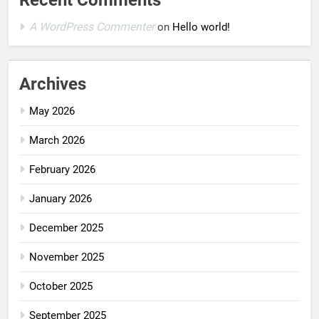
A WordPress Commenter
on
Hello world!
Archives
May 2026
March 2026
February 2026
January 2026
December 2025
November 2025
October 2025
September 2025