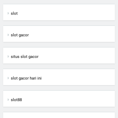
slot
slot gacor
situs slot gacor
slot gacor hari ini
slot88