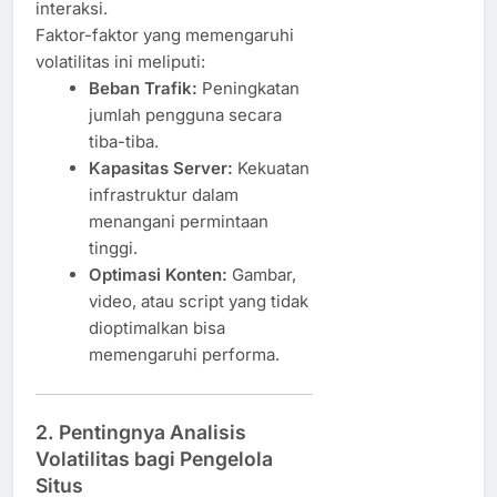
interaksi.
Faktor-faktor yang memengaruhi
volatilitas ini meliputi:
Beban Trafik:
Peningkatan
jumlah pengguna secara
tiba-tiba.
Kapasitas Server:
Kekuatan
infrastruktur dalam
menangani permintaan
tinggi.
Optimasi Konten:
Gambar,
video, atau script yang tidak
dioptimalkan bisa
memengaruhi performa.
2. Pentingnya Analisis
Volatilitas bagi Pengelola
Situs