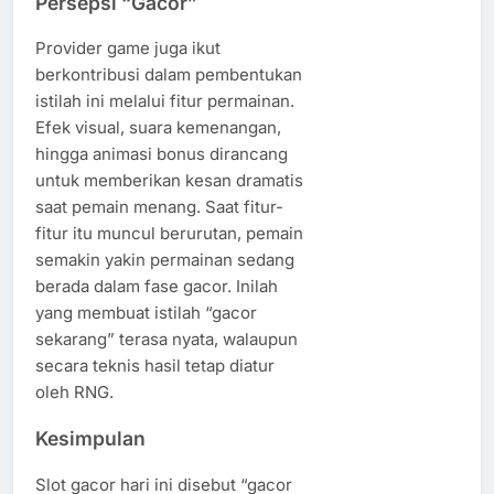
Persepsi “Gacor”
Provider game juga ikut
berkontribusi dalam pembentukan
istilah ini melalui fitur permainan.
Efek visual, suara kemenangan,
hingga animasi bonus dirancang
untuk memberikan kesan dramatis
saat pemain menang. Saat fitur-
fitur itu muncul berurutan, pemain
semakin yakin permainan sedang
berada dalam fase gacor. Inilah
yang membuat istilah “gacor
sekarang” terasa nyata, walaupun
secara teknis hasil tetap diatur
oleh RNG.
Kesimpulan
Slot gacor hari ini disebut “gacor