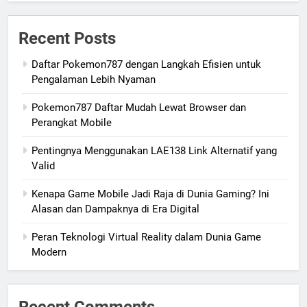
Recent Posts
Daftar Pokemon787 dengan Langkah Efisien untuk
Pengalaman Lebih Nyaman
Pokemon787 Daftar Mudah Lewat Browser dan
Perangkat Mobile
Pentingnya Menggunakan LAE138 Link Alternatif yang
Valid
Kenapa Game Mobile Jadi Raja di Dunia Gaming? Ini
Alasan dan Dampaknya di Era Digital
Peran Teknologi Virtual Reality dalam Dunia Game
Modern
Recent Comments