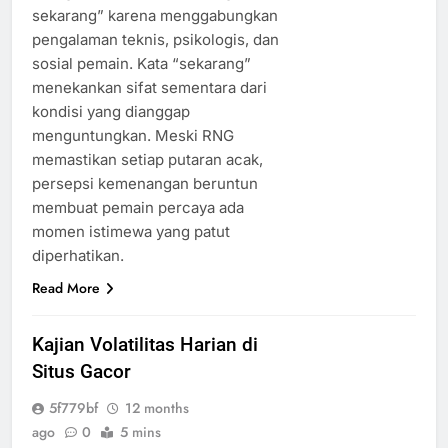
sekarang” karena menggabungkan
pengalaman teknis, psikologis, dan
sosial pemain. Kata “sekarang”
menekankan sifat sementara dari
kondisi yang dianggap
menguntungkan. Meski RNG
memastikan setiap putaran acak,
persepsi kemenangan beruntun
membuat pemain percaya ada
momen istimewa yang patut
diperhatikan.
Read More
Kajian Volatilitas Harian di
Situs Gacor
5f779bf
12 months
ago
0
5 mins