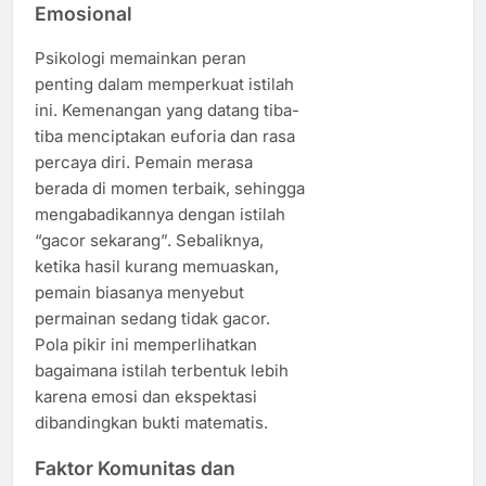
Emosional
Psikologi memainkan peran
penting dalam memperkuat istilah
ini. Kemenangan yang datang tiba-
tiba menciptakan euforia dan rasa
percaya diri. Pemain merasa
berada di momen terbaik, sehingga
mengabadikannya dengan istilah
“gacor sekarang”. Sebaliknya,
ketika hasil kurang memuaskan,
pemain biasanya menyebut
permainan sedang tidak gacor.
Pola pikir ini memperlihatkan
bagaimana istilah terbentuk lebih
karena emosi dan ekspektasi
dibandingkan bukti matematis.
Faktor Komunitas dan