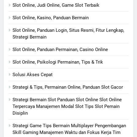
Slot Online, Judi Online, Game Slot Terbaik
Slot Online, Kasino, Panduan Bermain
Slot Online, Panduan Login, Situs Resmi, Fitur Lengkap,
Strategi Bermain
Slot Online, Panduan Permainan, Casino Online
Slot Online, Psikologi Permainan, Tips & Trik
Solusi Akses Cepat
Strategi & Tips, Permainan Online, Panduan Slot Gacor
Strategi Bermain Slot Panduan Slot Online Slot Online
Terpercaya Manajemen Modal Slot Tips Slot Pemain
Disiplin
Strategi Game Tips Bermain Multiplayer Pengembangan
Skill Gaming Manajemen Waktu dan Fokus Kerja Tim