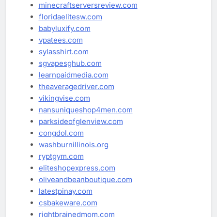
minecraftserversreview.com
floridaelitesw.com
babyluxify.com
vpatees.com
sylasshirt.com
sgvapesghub.com
learnpaidmedia.com
theaveragedriver.com
vikingvise.com
nansuniqueshop4men.com
parksideofglenview.com
congdol.com
washburnillinois.org
ryptgym.com
eliteshopexpress.com
oliveandbeanboutique.com
latestpinay.com
csbakeware.com
rightbrainedmom.com