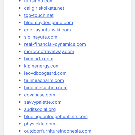
turisindo.com
callgirlskolkata.net
top-touch.net
bloombydesignco.com
coc-layouts-wiki.com
sio-nayuta.com
real-financial-dynamics.com
moroccotravelway.com
binmarta.com
kipinenergy.com
leovdboogaard.com
tellmeacharm.com
hindimesuchna.com
covabase.com
savvypalette.com
auditsocial.org
bluelagoonlodgehuahine.com
physickle.com
outdoorfurnitureindonesia.com