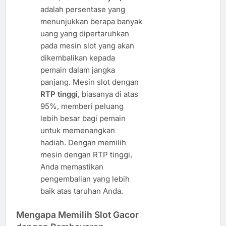
adalah persentase yang
menunjukkan berapa banyak
uang yang dipertaruhkan
pada mesin slot yang akan
dikembalikan kepada
pemain dalam jangka
panjang. Mesin slot dengan
RTP tinggi
, biasanya di atas
95%, memberi peluang
lebih besar bagi pemain
untuk memenangkan
hadiah. Dengan memilih
mesin dengan RTP tinggi,
Anda memastikan
pengembalian yang lebih
baik atas taruhan Anda.
Mengapa Memilih Slot Gacor