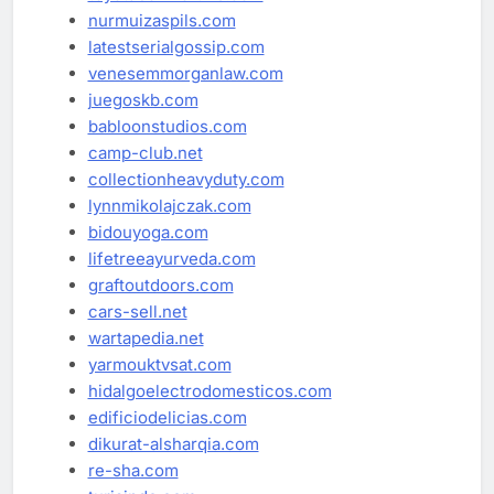
nurmuizaspils.com
latestserialgossip.com
venesemmorganlaw.com
juegoskb.com
babloonstudios.com
camp-club.net
collectionheavyduty.com
lynnmikolajczak.com
bidouyoga.com
lifetreeayurveda.com
graftoutdoors.com
cars-sell.net
wartapedia.net
yarmouktvsat.com
hidalgoelectrodomesticos.com
edificiodelicias.com
dikurat-alsharqia.com
re-sha.com