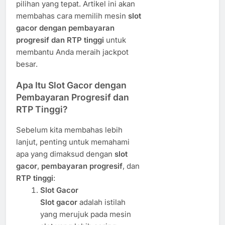
pilihan yang tepat. Artikel ini akan
membahas cara memilih mesin
slot
gacor dengan pembayaran
progresif dan RTP tinggi
untuk
membantu Anda meraih jackpot
besar.
Apa Itu Slot Gacor dengan
Pembayaran Progresif dan
RTP Tinggi?
Sebelum kita membahas lebih
lanjut, penting untuk memahami
apa yang dimaksud dengan
slot
gacor
,
pembayaran progresif
, dan
RTP tinggi
:
Slot Gacor
Slot gacor
adalah istilah
yang merujuk pada mesin