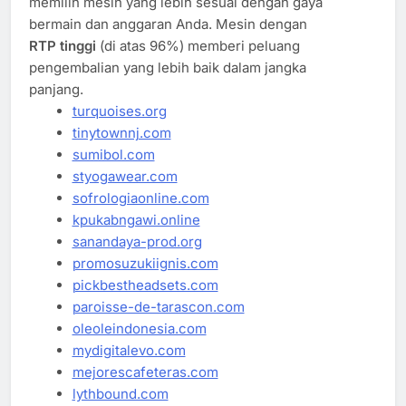
memilih mesin yang lebih sesuai dengan gaya
bermain dan anggaran Anda. Mesin dengan
RTP tinggi
(di atas 96%) memberi peluang
pengembalian yang lebih baik dalam jangka
panjang.
turquoises.org
tinytownnj.com
sumibol.com
styogawear.com
sofrologiaonline.com
kpukabngawi.online
sanandaya-prod.org
promosuzukiignis.com
pickbestheadsets.com
paroisse-de-tarascon.com
oleoleindonesia.com
mydigitalevo.com
mejorescafeteras.com
lythbound.com