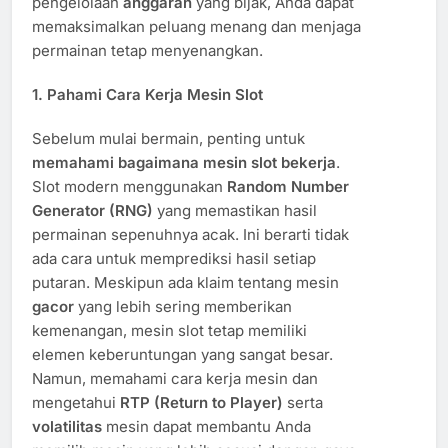
pengelolaan
anggaran
yang bijak, Anda dapat
memaksimalkan peluang menang dan menjaga
permainan tetap menyenangkan.
1.
Pahami Cara Kerja Mesin Slot
Sebelum mulai bermain, penting untuk
memahami bagaimana mesin slot bekerja
.
Slot modern menggunakan
Random Number
Generator (RNG)
yang memastikan hasil
permainan sepenuhnya acak. Ini berarti tidak
ada cara untuk memprediksi hasil setiap
putaran. Meskipun ada klaim tentang mesin
gacor
yang lebih sering memberikan
kemenangan, mesin slot tetap memiliki
elemen keberuntungan yang sangat besar.
Namun, memahami cara kerja mesin dan
mengetahui
RTP (Return to Player)
serta
volatilitas
mesin dapat membantu Anda