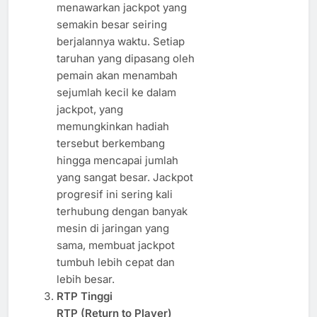
menawarkan jackpot yang
semakin besar seiring
berjalannya waktu. Setiap
taruhan yang dipasang oleh
pemain akan menambah
sejumlah kecil ke dalam
jackpot, yang
memungkinkan hadiah
tersebut berkembang
hingga mencapai jumlah
yang sangat besar. Jackpot
progresif ini sering kali
terhubung dengan banyak
mesin di jaringan yang
sama, membuat jackpot
tumbuh lebih cepat dan
lebih besar.
RTP Tinggi
RTP (Return to Player)