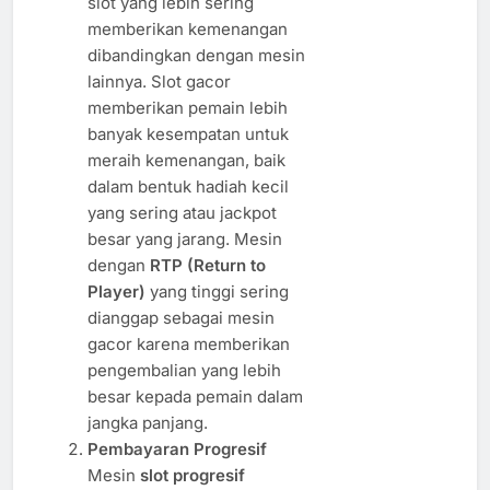
slot yang lebih sering
memberikan kemenangan
dibandingkan dengan mesin
lainnya. Slot gacor
memberikan pemain lebih
banyak kesempatan untuk
meraih kemenangan, baik
dalam bentuk hadiah kecil
yang sering atau jackpot
besar yang jarang. Mesin
dengan
RTP (Return to
Player)
yang tinggi sering
dianggap sebagai mesin
gacor karena memberikan
pengembalian yang lebih
besar kepada pemain dalam
jangka panjang.
Pembayaran Progresif
Mesin
slot progresif