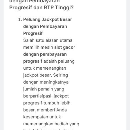
dengan Pembayaran
Progresif dan RTP Tinggi?
Peluang Jackpot Besar
dengan Pembayaran
Progresif
Salah satu alasan utama
memilih mesin
slot gacor
dengan pembayaran
progresif
adalah peluang
untuk memenangkan
jackpot besar. Seiring
dengan meningkatnya
jumlah pemain yang
berpartisipasi, jackpot
progresif tumbuh lebih
besar, memberi Anda
kesempatan untuk
memenangkan hadiah yang