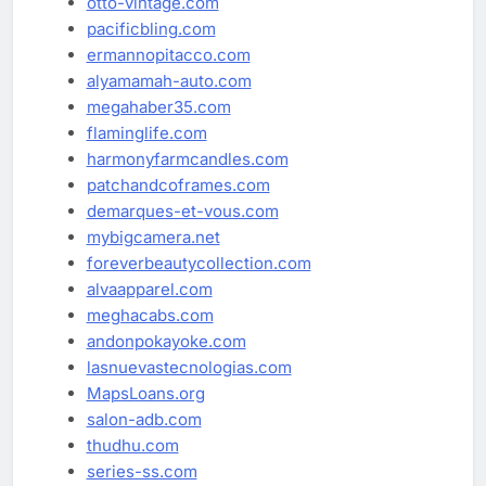
otto-vintage.com
pacificbling.com
ermannopitacco.com
alyamamah-auto.com
megahaber35.com
flaminglife.com
harmonyfarmcandles.com
patchandcoframes.com
demarques-et-vous.com
mybigcamera.net
foreverbeautycollection.com
alvaapparel.com
meghacabs.com
andonpokayoke.com
lasnuevastecnologias.com
MapsLoans.org
salon-adb.com
thudhu.com
series-ss.com