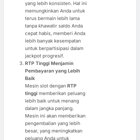
yang lebih konsisten. Hal ini
memungkinkan Anda untuk
terus bermain lebih lama
tanpa khawatir saldo Anda
cepat habis, memberi Anda
lebih banyak kesempatan
untuk berpartisipasi dalam
jackpot progresif.
RTP Tinggi Menjamin
Pembayaran yang Lebih
Baik
Mesin slot dengan
RTP
tinggi
memberikan peluang
lebih baik untuk menang
dalam jangka panjang.
Mesin ini akan memberikan
pengembalian yang lebih
besar, yang meningkatkan
peluang Anda untuk