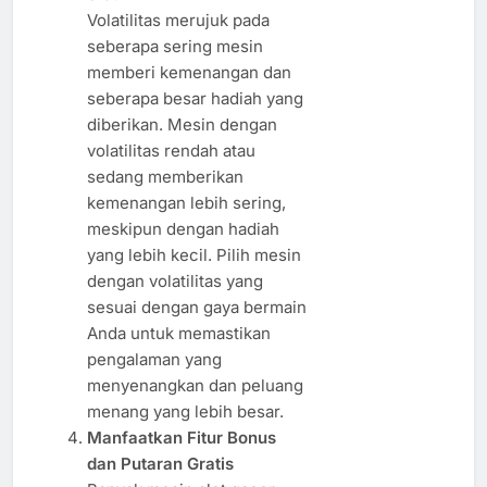
Volatilitas merujuk pada
seberapa sering mesin
memberi kemenangan dan
seberapa besar hadiah yang
diberikan. Mesin dengan
volatilitas rendah atau
sedang memberikan
kemenangan lebih sering,
meskipun dengan hadiah
yang lebih kecil. Pilih mesin
dengan volatilitas yang
sesuai dengan gaya bermain
Anda untuk memastikan
pengalaman yang
menyenangkan dan peluang
menang yang lebih besar.
Manfaatkan Fitur Bonus
dan Putaran Gratis