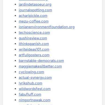
jardindetasoeur.org
journalspotting.com
acharipickle.com
mezu-coffee.com
ionianenvironmentfoundation.org
techoscience.com
gushireview.com
ithinkspanish.com
writeideas101.com
artfullposters.com
barnstable-democrats.com
maggiemakesitbetter.com
cyclowing.com
actual-synergy.com
lyrikshub.com
wildwordsfest.com
fabufluff.com
nimportnawak.com