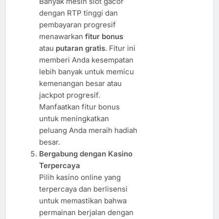
Banyak mesin slot gacor
dengan RTP tinggi dan
pembayaran progresif
menawarkan
fitur bonus
atau
putaran gratis
. Fitur ini
memberi Anda kesempatan
lebih banyak untuk memicu
kemenangan besar atau
jackpot progresif.
Manfaatkan fitur bonus
untuk meningkatkan
peluang Anda meraih hadiah
besar.
Bergabung dengan Kasino
Terpercaya
Pilih kasino online yang
terpercaya dan berlisensi
untuk memastikan bahwa
permainan berjalan dengan