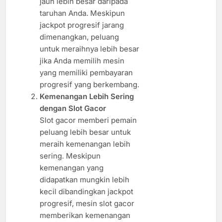
jauh lebih besar daripada
taruhan Anda. Meskipun
jackpot progresif jarang
dimenangkan, peluang
untuk meraihnya lebih besar
jika Anda memilih mesin
yang memiliki pembayaran
progresif yang berkembang.
Kemenangan Lebih Sering
dengan Slot Gacor
Slot gacor memberi pemain
peluang lebih besar untuk
meraih kemenangan lebih
sering. Meskipun
kemenangan yang
didapatkan mungkin lebih
kecil dibandingkan jackpot
progresif, mesin slot gacor
memberikan kemenangan