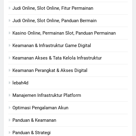
Judi Online, Slot Online, Fitur Permainan
Judi Online, Slot Online, Panduan Bermain
Kasino Online, Permainan Slot, Panduan Permainan
Keamanan & Infrastruktur Game Digital
Keamanan Akses & Tata Kelola Infrastruktur
Keamanan Perangkat & Akses Digital
lebah4d
Manajemen Infrastruktur Platform
Optimasi Pengalaman Akun
Panduan & Keamanan
Panduan & Strategi