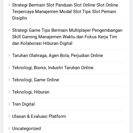
Strategi Bermain Slot Panduan Slot Online Slot Online
Terpercaya Manajemen Modal Slot Tips Slot Pemain
Disiplin
Strategi Game Tips Bermain Multiplayer Pengembangan
Skill Gaming Manajemen Waktu dan Fokus Kerja Tim
dan Kolaborasi Hiburan Digital
Taruhan Olahraga, Agen Bola, Perjudian Online
Teknologi, Bisnis, Industri Taruhan Online
Teknologi, Game Online
Teknologi, Hiburan
Tren Digital
Ulasan & Evaluasi Platform
Uncategorized