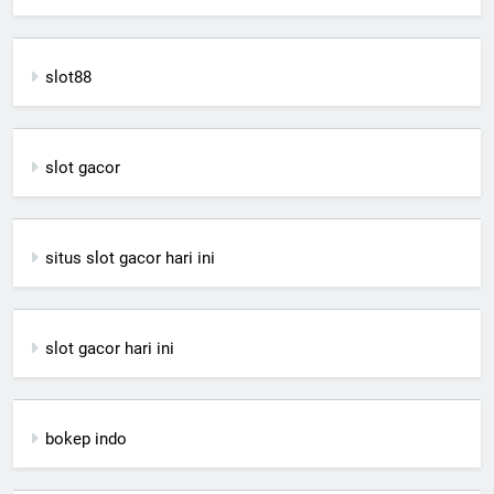
slot88
slot gacor
situs slot gacor hari ini
slot gacor hari ini
bokep indo