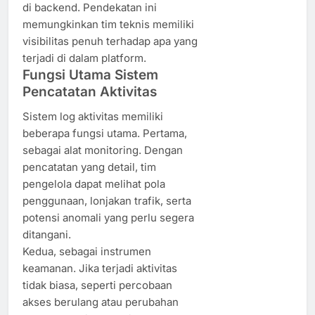
di backend. Pendekatan ini
memungkinkan tim teknis memiliki
visibilitas penuh terhadap apa yang
terjadi di dalam platform.
Fungsi Utama Sistem
Pencatatan Aktivitas
Sistem log aktivitas memiliki
beberapa fungsi utama. Pertama,
sebagai alat monitoring. Dengan
pencatatan yang detail, tim
pengelola dapat melihat pola
penggunaan, lonjakan trafik, serta
potensi anomali yang perlu segera
ditangani.
Kedua, sebagai instrumen
keamanan. Jika terjadi aktivitas
tidak biasa, seperti percobaan
akses berulang atau perubahan