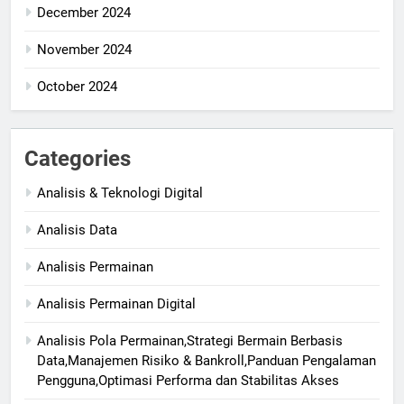
December 2024
November 2024
October 2024
Categories
Analisis & Teknologi Digital
Analisis Data
Analisis Permainan
Analisis Permainan Digital
Analisis Pola Permainan,Strategi Bermain Berbasis
Data,Manajemen Risiko & Bankroll,Panduan Pengalaman
Pengguna,Optimasi Performa dan Stabilitas Akses