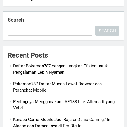
Search
SEARCH
Recent Posts
Daftar Pokemon787 dengan Langkah Efisien untuk
Pengalaman Lebih Nyaman
Pokemon787 Daftar Mudah Lewat Browser dan
Perangkat Mobile
Pentingnya Menggunakan LAE138 Link Alternatif yang
Valid
Kenapa Game Mobile Jadi Raja di Dunia Gaming? Ini
Alasan dan Dampaknya di Era Digital