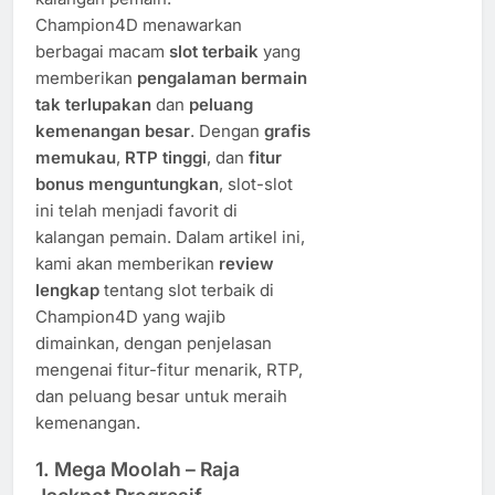
Champion4D menawarkan
berbagai macam
slot terbaik
yang
memberikan
pengalaman bermain
tak terlupakan
dan
peluang
kemenangan besar
. Dengan
grafis
memukau
,
RTP tinggi
, dan
fitur
bonus menguntungkan
, slot-slot
ini telah menjadi favorit di
kalangan pemain. Dalam artikel ini,
kami akan memberikan
review
lengkap
tentang slot terbaik di
Champion4D yang wajib
dimainkan, dengan penjelasan
mengenai fitur-fitur menarik, RTP,
dan peluang besar untuk meraih
kemenangan.
1.
Mega Moolah – Raja