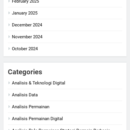
February 2025
January 2025
December 2024
November 2024
October 2024
Categories
Analisis & Teknologi Digital
Analisis Data
Analisis Permainan
Analisis Permainan Digital