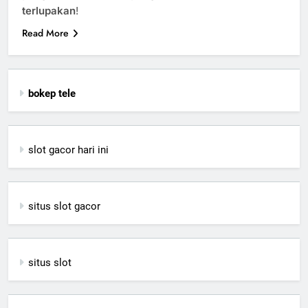
terlupakan
!
Read More
bokep tele
slot gacor hari ini
situs slot gacor
situs slot