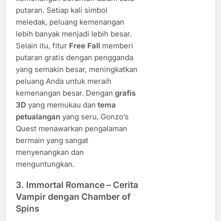
putaran. Setiap kali simbol
meledak, peluang kemenangan
lebih banyak menjadi lebih besar.
Selain itu, fitur
Free Fall
memberi
putaran gratis dengan pengganda
yang semakin besar, meningkatkan
peluang Anda untuk meraih
kemenangan besar. Dengan
grafis
3D
yang memukau dan
tema
petualangan
yang seru, Gonzo’s
Quest menawarkan pengalaman
bermain yang sangat
menyenangkan dan
menguntungkan.
3.
Immortal Romance – Cerita
Vampir dengan Chamber of
Spins