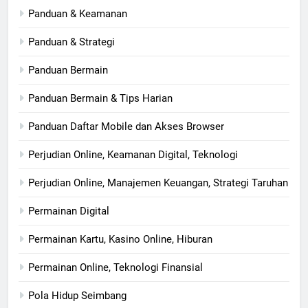
Panduan & Keamanan
Panduan & Strategi
Panduan Bermain
Panduan Bermain & Tips Harian
Panduan Daftar Mobile dan Akses Browser
Perjudian Online, Keamanan Digital, Teknologi
Perjudian Online, Manajemen Keuangan, Strategi Taruhan
Permainan Digital
Permainan Kartu, Kasino Online, Hiburan
Permainan Online, Teknologi Finansial
Pola Hidup Seimbang