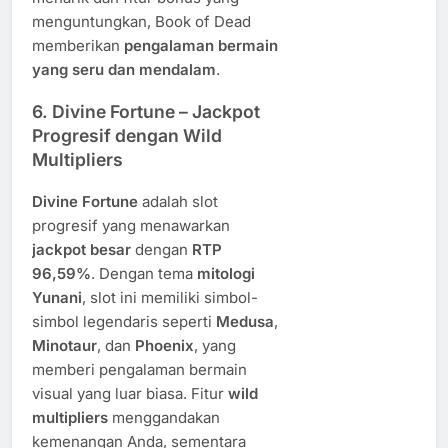
menguntungkan, Book of Dead
memberikan
pengalaman bermain
yang seru dan mendalam
.
6.
Divine Fortune – Jackpot
Progresif dengan Wild
Multipliers
Divine Fortune
adalah slot
progresif yang menawarkan
jackpot besar
dengan
RTP
96,59%
. Dengan tema
mitologi
Yunani
, slot ini memiliki simbol-
simbol legendaris seperti
Medusa
,
Minotaur
, dan
Phoenix
, yang
memberi pengalaman bermain
visual yang luar biasa. Fitur
wild
multipliers
menggandakan
kemenangan Anda, sementara