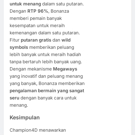
untuk menang
dalam satu putaran.
Dengan
RTP 96%
, Bonanza
memberi pemain banyak
kesempatan untuk meraih
kemenangan dalam satu putaran.
Fitur
putaran gratis
dan
wild
symbols
memberikan peluang
lebih banyak untuk meraih hadiah
tanpa bertaruh lebih banyak uang.
Dengan mekanisme
Megaways
yang inovatif dan peluang menang
yang banyak, Bonanza memberikan
pengalaman bermain yang sangat
seru
dengan banyak cara untuk
menang.
Kesimpulan
Champion4D menawarkan