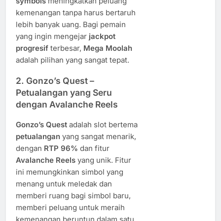
symbols
meningkatkan peluang
kemenangan tanpa harus bertaruh
lebih banyak uang. Bagi pemain
yang ingin mengejar
jackpot
progresif
terbesar,
Mega Moolah
adalah pilihan yang sangat tepat.
2.
Gonzo’s Quest –
Petualangan yang Seru
dengan Avalanche Reels
Gonzo’s Quest
adalah slot bertema
petualangan
yang sangat menarik,
dengan
RTP 96%
dan fitur
Avalanche Reels
yang unik. Fitur
ini memungkinkan simbol yang
menang untuk meledak dan
memberi ruang bagi simbol baru,
memberi peluang untuk meraih
kemenangan beruntun dalam satu