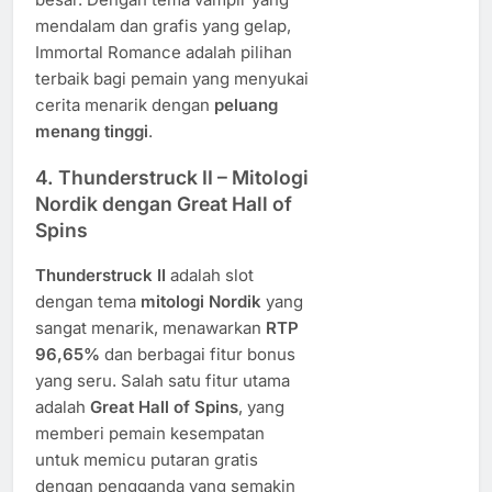
mendalam dan grafis yang gelap,
Immortal Romance adalah pilihan
terbaik bagi pemain yang menyukai
cerita menarik dengan
peluang
menang tinggi
.
4.
Thunderstruck II – Mitologi
Nordik dengan Great Hall of
Spins
Thunderstruck II
adalah slot
dengan tema
mitologi Nordik
yang
sangat menarik, menawarkan
RTP
96,65%
dan berbagai fitur bonus
yang seru. Salah satu fitur utama
adalah
Great Hall of Spins
, yang
memberi pemain kesempatan
untuk memicu putaran gratis
dengan pengganda yang semakin