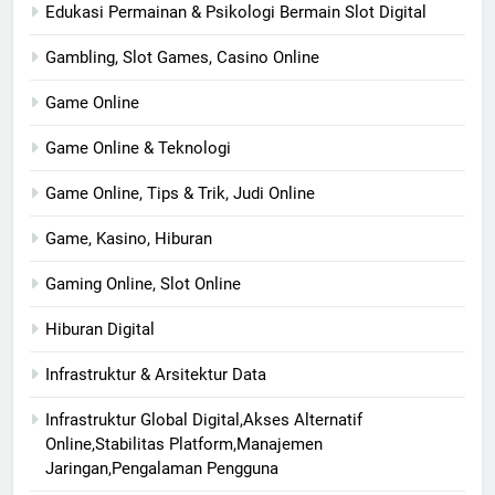
Edukasi Permainan & Psikologi Bermain Slot Digital
Gambling, Slot Games, Casino Online
Game Online
Game Online & Teknologi
Game Online, Tips & Trik, Judi Online
Game, Kasino, Hiburan
Gaming Online, Slot Online
Hiburan Digital
Infrastruktur & Arsitektur Data
Infrastruktur Global Digital,Akses Alternatif
Online,Stabilitas Platform,Manajemen
Jaringan,Pengalaman Pengguna