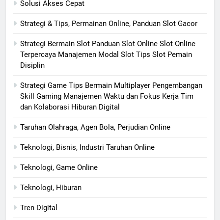
Solusi Akses Cepat
Strategi & Tips, Permainan Online, Panduan Slot Gacor
Strategi Bermain Slot Panduan Slot Online Slot Online
Terpercaya Manajemen Modal Slot Tips Slot Pemain
Disiplin
Strategi Game Tips Bermain Multiplayer Pengembangan
Skill Gaming Manajemen Waktu dan Fokus Kerja Tim
dan Kolaborasi Hiburan Digital
Taruhan Olahraga, Agen Bola, Perjudian Online
Teknologi, Bisnis, Industri Taruhan Online
Teknologi, Game Online
Teknologi, Hiburan
Tren Digital