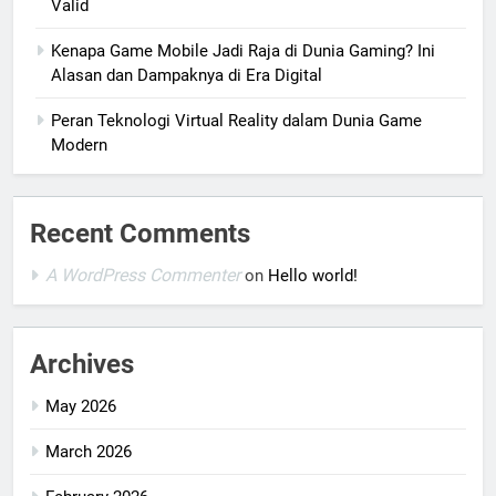
Valid
Kenapa Game Mobile Jadi Raja di Dunia Gaming? Ini
Alasan dan Dampaknya di Era Digital
Peran Teknologi Virtual Reality dalam Dunia Game
Modern
Recent Comments
A WordPress Commenter
on
Hello world!
Archives
May 2026
March 2026