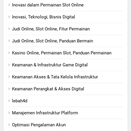
Inovasi dalam Permainan Slot Online
Inovasi, Teknologi, Bisnis Digital
Judi Online, Slot Online, Fitur Permainan
Judi Online, Slot Online, Panduan Bermain
Kasino Online, Permainan Slot, Panduan Permainan
Keamanan & Infrastruktur Game Digital
Keamanan Akses & Tata Kelola Infrastruktur
Keamanan Perangkat & Akses Digital
lebah4d
Manajemen Infrastruktur Platform
Optimasi Pengalaman Akun