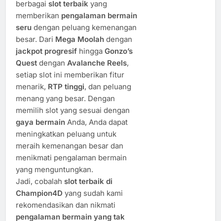
berbagai
slot terbaik
yang
memberikan
pengalaman bermain
seru
dengan peluang kemenangan
besar. Dari
Mega Moolah
dengan
jackpot progresif
hingga
Gonzo’s
Quest
dengan
Avalanche Reels
,
setiap slot ini memberikan fitur
menarik,
RTP tinggi
, dan peluang
menang yang besar. Dengan
memilih slot yang sesuai dengan
gaya bermain
Anda, Anda dapat
meningkatkan peluang untuk
meraih kemenangan besar dan
menikmati pengalaman bermain
yang menguntungkan.
Jadi, cobalah
slot terbaik di
Champion4D
yang sudah kami
rekomendasikan dan nikmati
pengalaman bermain yang tak