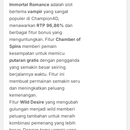
Immortal Romance
adalah slot
bertema
vampir
yang sangat
populer di Champion4D,
menawarkan
RTP 96,86%
dan
berbagai fitur bonus yang
menguntungkan. Fitur
Chamber of
Spins
memberi pemain
kesempatan untuk memicu
putaran gratis
dengan pengganda
yang semakin besar seiring
berjalannya waktu. Fitur ini
membuat permainan semakin seru
dan meningkatkan peluang
kemenangan.
Fitur
Wild Desire
yang mengubah
gulungan menjadi wild memberi
peluang tambahan untuk meraih
kombinasi pemenang yang lebih
besar. Dengan tema vampir yang