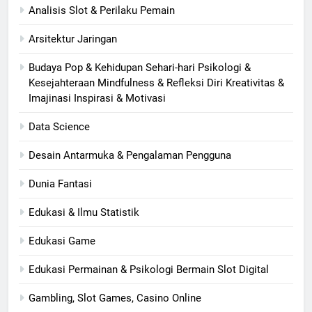
Analisis Slot & Perilaku Pemain
Arsitektur Jaringan
Budaya Pop & Kehidupan Sehari-hari Psikologi &
Kesejahteraan Mindfulness & Refleksi Diri Kreativitas &
Imajinasi Inspirasi & Motivasi
Data Science
Desain Antarmuka & Pengalaman Pengguna
Dunia Fantasi
Edukasi & Ilmu Statistik
Edukasi Game
Edukasi Permainan & Psikologi Bermain Slot Digital
Gambling, Slot Games, Casino Online