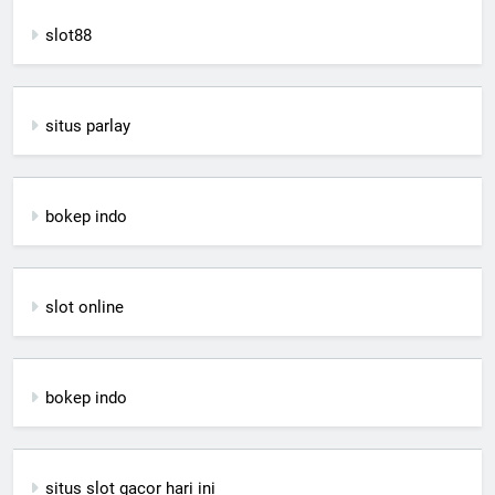
slot88
situs parlay
bokep indo
slot online
bokep indo
situs slot gacor hari ini