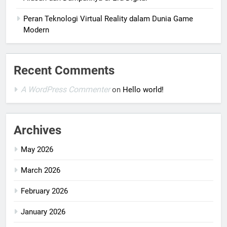
Peran Teknologi Virtual Reality dalam Dunia Game
Modern
Recent Comments
A WordPress Commenter
on
Hello world!
Archives
May 2026
March 2026
February 2026
January 2026