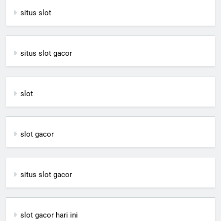
situs slot
situs slot gacor
slot
slot gacor
situs slot gacor
slot gacor hari ini