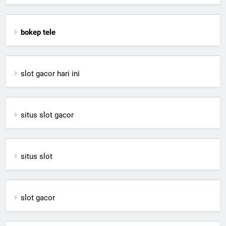
bokep tele
slot gacor hari ini
situs slot gacor
situs slot
slot gacor