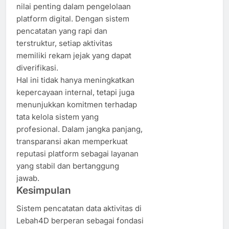
nilai penting dalam pengelolaan
platform digital. Dengan sistem
pencatatan yang rapi dan
terstruktur, setiap aktivitas
memiliki rekam jejak yang dapat
diverifikasi.
Hal ini tidak hanya meningkatkan
kepercayaan internal, tetapi juga
menunjukkan komitmen terhadap
tata kelola sistem yang
profesional. Dalam jangka panjang,
transparansi akan memperkuat
reputasi platform sebagai layanan
yang stabil dan bertanggung
jawab.
Kesimpulan
Sistem pencatatan data aktivitas di
Lebah4D berperan sebagai fondasi