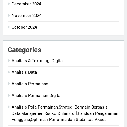
December 2024
November 2024
October 2024
Categories
Analisis & Teknologi Digital
Analisis Data
Analisis Permainan
Analisis Permainan Digital
Analisis Pola Permainan,Strategi Bermain Berbasis
Data,Manajemen Risiko & Bankroll,Panduan Pengalaman
Pengguna,Optimasi Performa dan Stabilitas Akses