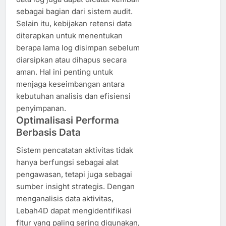
sebagai bagian dari sistem audit.
Selain itu, kebijakan retensi data
diterapkan untuk menentukan
berapa lama log disimpan sebelum
diarsipkan atau dihapus secara
aman. Hal ini penting untuk
menjaga keseimbangan antara
kebutuhan analisis dan efisiensi
penyimpanan.
Optimalisasi Performa
Berbasis Data
Sistem pencatatan aktivitas tidak
hanya berfungsi sebagai alat
pengawasan, tetapi juga sebagai
sumber insight strategis. Dengan
menganalisis data aktivitas,
Lebah4D dapat mengidentifikasi
fitur yang paling sering digunakan,