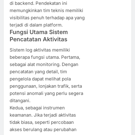
di backend. Pendekatan ini
memungkinkan tim teknis memiliki
visibilitas penuh terhadap apa yang
terjadi di dalam platform.
Fungsi Utama Sistem
Pencatatan Aktivitas
Sistem log aktivitas memiliki
beberapa fungsi utama. Pertama,
sebagai alat monitoring. Dengan
pencatatan yang detail, tim
pengelola dapat melihat pola
penggunaan, lonjakan trafik, serta
potensi anomali yang perlu segera
ditangani.
Kedua, sebagai instrumen
keamanan. Jika terjadi aktivitas
tidak biasa, seperti percobaan
akses berulang atau perubahan