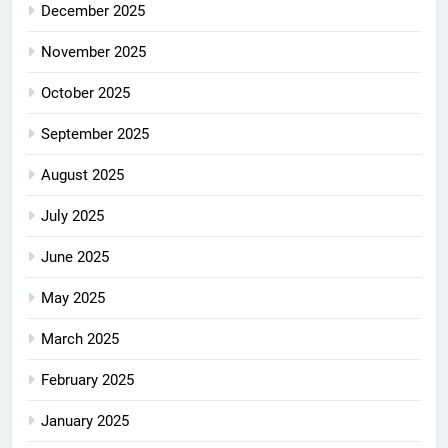
December 2025
November 2025
October 2025
September 2025
August 2025
July 2025
June 2025
May 2025
March 2025
February 2025
January 2025