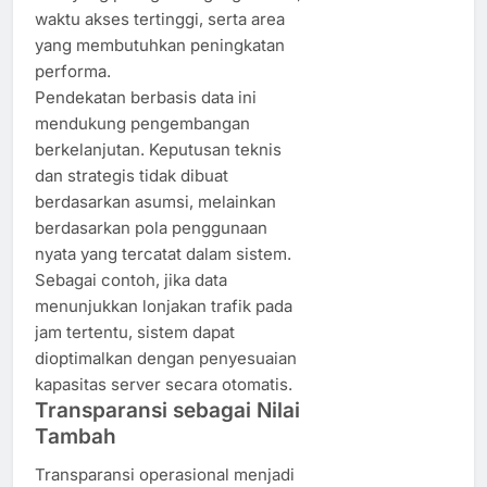
waktu akses tertinggi, serta area
yang membutuhkan peningkatan
performa.
Pendekatan berbasis data ini
mendukung pengembangan
berkelanjutan. Keputusan teknis
dan strategis tidak dibuat
berdasarkan asumsi, melainkan
berdasarkan pola penggunaan
nyata yang tercatat dalam sistem.
Sebagai contoh, jika data
menunjukkan lonjakan trafik pada
jam tertentu, sistem dapat
dioptimalkan dengan penyesuaian
kapasitas server secara otomatis.
Transparansi sebagai Nilai
Tambah
Transparansi operasional menjadi