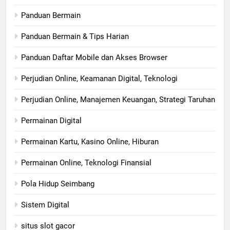
Panduan Bermain
Panduan Bermain & Tips Harian
Panduan Daftar Mobile dan Akses Browser
Perjudian Online, Keamanan Digital, Teknologi
Perjudian Online, Manajemen Keuangan, Strategi Taruhan
Permainan Digital
Permainan Kartu, Kasino Online, Hiburan
Permainan Online, Teknologi Finansial
Pola Hidup Seimbang
Sistem Digital
situs slot gacor