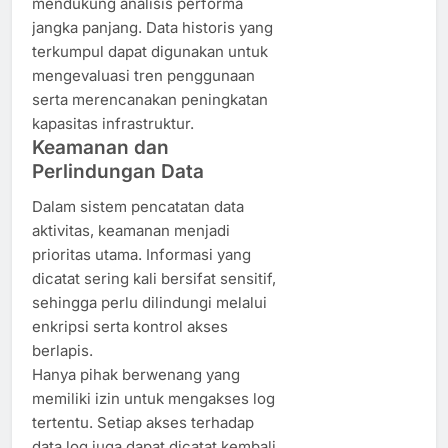
mendukung analisis performa
jangka panjang. Data historis yang
terkumpul dapat digunakan untuk
mengevaluasi tren penggunaan
serta merencanakan peningkatan
kapasitas infrastruktur.
Keamanan dan
Perlindungan Data
Dalam sistem pencatatan data
aktivitas, keamanan menjadi
prioritas utama. Informasi yang
dicatat sering kali bersifat sensitif,
sehingga perlu dilindungi melalui
enkripsi serta kontrol akses
berlapis.
Hanya pihak berwenang yang
memiliki izin untuk mengakses log
tertentu. Setiap akses terhadap
data log juga dapat dicatat kembali