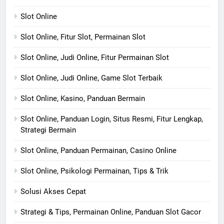
Slot Online
Slot Online, Fitur Slot, Permainan Slot
Slot Online, Judi Online, Fitur Permainan Slot
Slot Online, Judi Online, Game Slot Terbaik
Slot Online, Kasino, Panduan Bermain
Slot Online, Panduan Login, Situs Resmi, Fitur Lengkap,
Strategi Bermain
Slot Online, Panduan Permainan, Casino Online
Slot Online, Psikologi Permainan, Tips & Trik
Solusi Akses Cepat
Strategi & Tips, Permainan Online, Panduan Slot Gacor