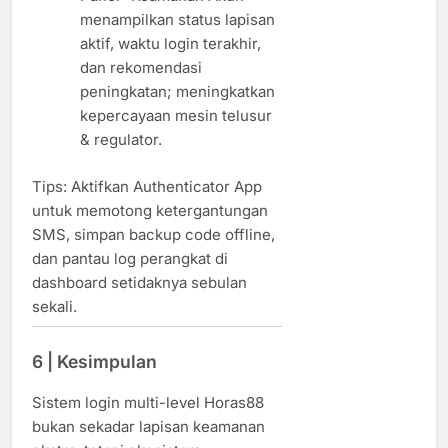
menampilkan status lapisan
aktif, waktu login terakhir,
dan rekomendasi
peningkatan; meningkatkan
kepercayaan mesin telusur
& regulator.
Tips: Aktifkan Authenticator App
untuk memotong ketergantungan
SMS, simpan backup code offline,
dan pantau log perangkat di
dashboard setidaknya sebulan
sekali.
6 | Kesimpulan
Sistem login multi-level Horas88
bukan sekadar lapisan keamanan