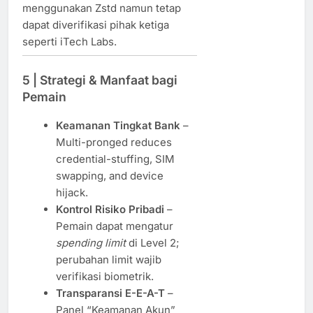
menggunakan Zstd namun tetap
dapat diverifikasi pihak ketiga
seperti iTech Labs.
5 | Strategi & Manfaat bagi
Pemain
Keamanan Tingkat Bank
–
Multi-pronged reduces
credential-stuffing, SIM
swapping, and device
hijack.
Kontrol Risiko Pribadi
–
Pemain dapat mengatur
spending limit
di Level 2;
perubahan limit wajib
verifikasi biometrik.
Transparansi E-E-A-T
–
Panel “Keamanan Akun”