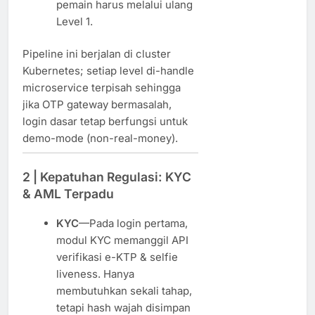
pemain harus melalui ulang
Level 1.
Pipeline ini berjalan di cluster
Kubernetes; setiap level di-handle
microservice terpisah sehingga
jika OTP gateway bermasalah,
login dasar tetap berfungsi untuk
demo-mode (non-real-money).
2 | Kepatuhan Regulasi: KYC
& AML Terpadu
KYC
—Pada login pertama,
modul KYC memanggil API
verifikasi e-KTP & selfie
liveness. Hanya
membutuhkan sekali tahap,
tetapi hash wajah disimpan