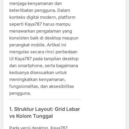
menjaga kenyamanan dan
keterlibatan pengguna. Dalam
konteks digital modern, platform
seperti Kaya787 harus mampu
menawarkan pengalaman yang
konsisten baik di desktop maupun
perangkat mobile. Artikel ini
mengulas secara rinci perbedaan
UI Kaya787 pada tampilan desktop
dan smartphone, serta bagaimana
keduanya disesuaikan untuk
meningkatkan kenyamanan,
fungsionalitas, dan aksesibilitas
pengguna.
1. Struktur Layout: Grid Lebar
vs Kolom Tunggal
Pada versi desktop, Kaya787