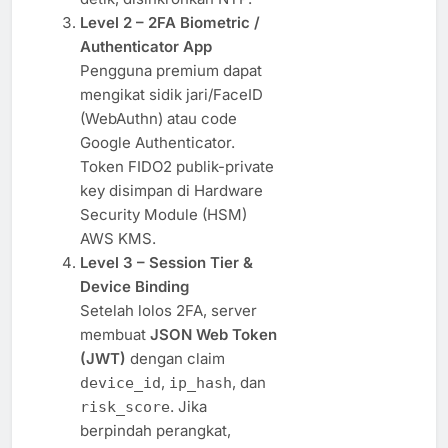
Level 2 – 2FA Biometric /
Authenticator App
Pengguna premium dapat
mengikat sidik jari/FaceID
(WebAuthn) atau code
Google Authenticator.
Token FIDO2 publik-private
key disimpan di Hardware
Security Module (HSM)
AWS KMS.
Level 3 – Session Tier &
Device Binding
Setelah lolos 2FA, server
membuat
JSON Web Token
(JWT)
dengan claim
,
, dan
device_id
ip_hash
. Jika
risk_score
berpindah perangkat,