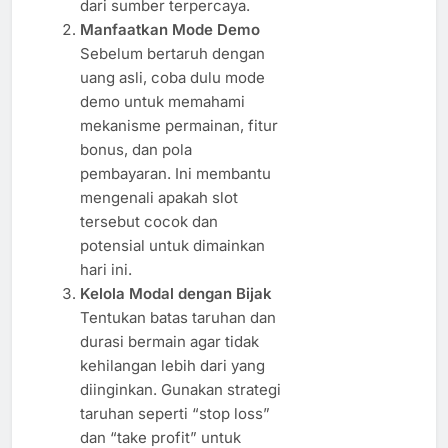
dari sumber terpercaya.
Manfaatkan Mode Demo
Sebelum bertaruh dengan
uang asli, coba dulu mode
demo untuk memahami
mekanisme permainan, fitur
bonus, dan pola
pembayaran. Ini membantu
mengenali apakah slot
tersebut cocok dan
potensial untuk dimainkan
hari ini.
Kelola Modal dengan Bijak
Tentukan batas taruhan dan
durasi bermain agar tidak
kehilangan lebih dari yang
diinginkan. Gunakan strategi
taruhan seperti “stop loss”
dan “take profit” untuk