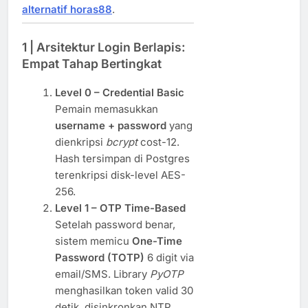
alternatif horas88
.
1 | Arsitektur Login Berlapis:
Empat Tahap Bertingkat
Level 0 – Credential Basic
Pemain memasukkan
username + password
yang
dienkripsi
bcrypt
cost-12.
Hash tersimpan di Postgres
terenkripsi disk-level AES-
256.
Level 1 – OTP Time-Based
Setelah password benar,
sistem memicu
One-Time
Password (TOTP)
6 digit via
email/SMS. Library
PyOTP
menghasilkan token valid 30
detik, disinkronkan NTP.