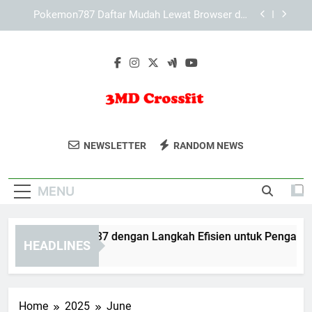
Skip
Pentingnya Menggunakan LAE138 Link Alternatif
to
yang Valid
content
Kenapa Game Mobile Jadi Raja di Dunia Gaming?
Ini Alasan dan Dampaknya di Era Digital
Daftar Pokemon787 dengan Langkah Efisien
untuk Pengalaman Lebih Nyaman
Pokemon787 Daftar Mudah Lewat Browser dan
Perangkat Mobile
3MD Crossfit
Raih Kebugaran Maksimal Dengan
Pentingnya Menggunakan LAE138 Link Alternatif
NEWSLETTER
RANDOM NEWS
yang Valid
Pelatihan Crossfit Di 3MD Crossfit.
Kenapa Game Mobile Jadi Raja di Dunia Gaming?
Ini Alasan dan Dampaknya di Era Digital
MENU
ftar Pokemon787 dengan Langkah Efisien untuk Pengalaman
HEADLINES
Months Ago
Home
2025
June