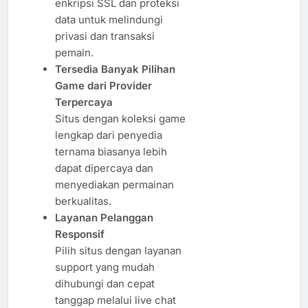
enkripsi SSL dan proteksi
data untuk melindungi
privasi dan transaksi
pemain.
Tersedia Banyak Pilihan
Game dari Provider
Terpercaya
Situs dengan koleksi game
lengkap dari penyedia
ternama biasanya lebih
dapat dipercaya dan
menyediakan permainan
berkualitas.
Layanan Pelanggan
Responsif
Pilih situs dengan layanan
support yang mudah
dihubungi dan cepat
tanggap melalui live chat