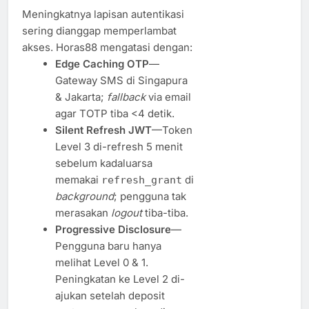
Meningkatnya lapisan autentikasi
sering dianggap memperlambat
akses. Horas88 mengatasi dengan:
Edge Caching OTP
—
Gateway SMS di Singapura
& Jakarta;
fallback
via email
agar TOTP tiba <4 detik.
Silent Refresh JWT
—Token
Level 3 di-refresh 5 menit
sebelum kadaluarsa
memakai
di
refresh_grant
background
; pengguna tak
merasakan
logout
tiba-tiba.
Progressive Disclosure
—
Pengguna baru hanya
melihat Level 0 & 1.
Peningkatan ke Level 2 di­
ajukan setelah deposit