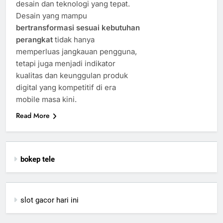
desain dan teknologi yang tepat.
Desain yang mampu
bertransformasi sesuai kebutuhan
perangkat
tidak hanya
memperluas jangkauan pengguna,
tetapi juga menjadi indikator
kualitas dan keunggulan produk
digital yang kompetitif di era
mobile masa kini.
Read More
bokep tele
slot gacor hari ini