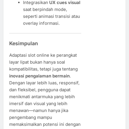
Integrasikan
UX cues visual
saat berpindah mode,
seperti animasi transisi atau
overlay informasi.
Kesimpulan
Adaptasi slot online ke perangkat
layar lipat bukan hanya soal
kompatibilitas, tetapi juga tentang
inovasi pengalaman bermain
.
Dengan layar lebih luas, responsif,
dan fleksibel, pengguna dapat
menikmati antarmuka yang lebih
imersif dan visual yang lebih
menawan—namun hanya jika
pengembang mampu
memaksimalkan potensi ini dengan