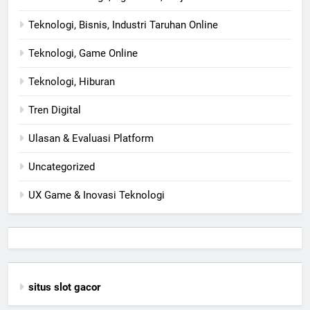
Teknologi, Bisnis, Industri Taruhan Online
Teknologi, Game Online
Teknologi, Hiburan
Tren Digital
Ulasan & Evaluasi Platform
Uncategorized
UX Game & Inovasi Teknologi
situs slot gacor