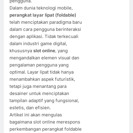
pengguna.
Dalam dunia teknologi mobile,
perangkat layar lipat (foldable)
telah menciptakan paradigma baru
dalam cara pengguna berinteraksi
dengan aplikasi. Tidak terkecuali
dalam industri game digital,
khususnya
slot online
, yang
mengandalkan elemen visual dan
pengalaman pengguna yang
optimal. Layar lipat tidak hanya
menambahkan aspek futuristik,
tetapi juga menantang para
desainer untuk menciptakan
tampilan adaptif yang fungsional,
estetis, dan efisien.
Artikel ini akan mengulas
bagaimana slot online merespons
perkembangan perangkat foldable