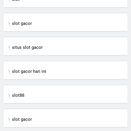
slot gacor
situs slot gacor
slot gacor hari ini
slot88
slot gacor