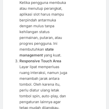
Ketika pengguna membuka
atau menutup perangkat,
aplikasi slot harus mampu
berpindah antarmuka
dengan mulus tanpa
kehilangan status
permainan, putaran, atau
progres pengguna. Ini
membutuhkan
state
management
yang kuat.
Responsive Touch Area
Layar lipat memperluas
ruang interaksi, namun juga
menambah jarak antara
tombol. Oleh karena itu,
perlu diatur ulang letak
tombol spin, auto-play, dan
pengaturan lainnya agar
tetap mudah dijangkau.