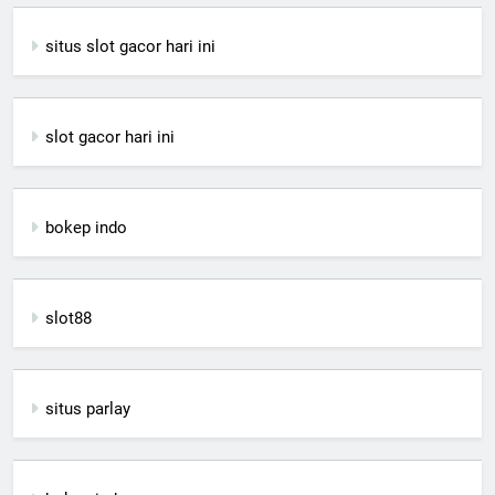
situs slot gacor hari ini
slot gacor hari ini
bokep indo
slot88
situs parlay