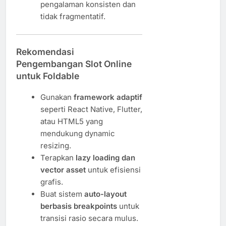
pengalaman konsisten dan
tidak fragmentatif.
Rekomendasi
Pengembangan Slot Online
untuk Foldable
Gunakan
framework adaptif
seperti React Native, Flutter,
atau HTML5 yang
mendukung dynamic
resizing.
Terapkan
lazy loading dan
vector asset
untuk efisiensi
grafis.
Buat sistem
auto-layout
berbasis breakpoints
untuk
transisi rasio secara mulus.