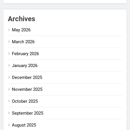
Archives
May 2026
March 2026
February 2026
January 2026
December 2025
November 2025
October 2025
September 2025
August 2025