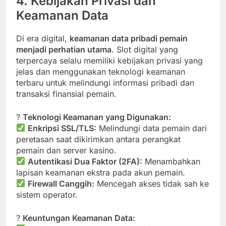
4. Kebijakan Privasi dan
Keamanan Data
Di era digital,
keamanan data pribadi pemain
menjadi perhatian utama
. Slot digital yang
terpercaya selalu memiliki kebijakan privasi yang
jelas dan menggunakan teknologi keamanan
terbaru untuk melindungi informasi pribadi dan
transaksi finansial pemain.
?
Teknologi Keamanan yang Digunakan:
Enkripsi SSL/TLS:
Melindungi data pemain dari
peretasan saat dikirimkan antara perangkat
pemain dan server kasino.
Autentikasi Dua Faktor (2FA):
Menambahkan
lapisan keamanan ekstra pada akun pemain.
Firewall Canggih:
Mencegah akses tidak sah ke
sistem operator.
?
Keuntungan Keamanan Data: