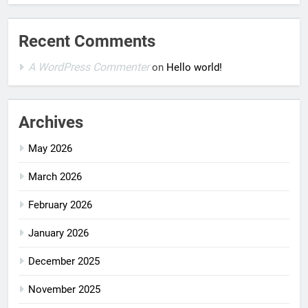
Recent Comments
A WordPress Commenter
on
Hello world!
Archives
May 2026
March 2026
February 2026
January 2026
December 2025
November 2025