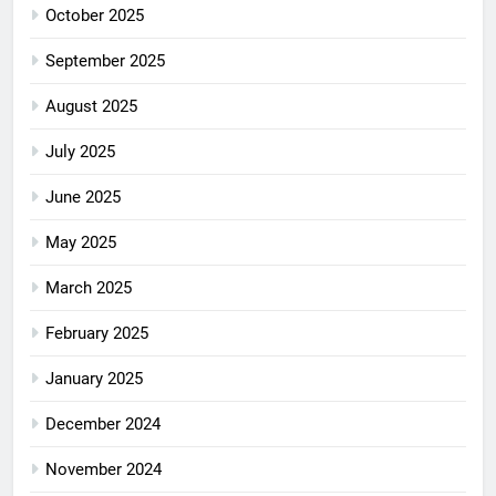
October 2025
September 2025
August 2025
July 2025
June 2025
May 2025
March 2025
February 2025
January 2025
December 2024
November 2024