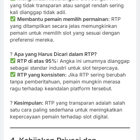
yang tidak transparan atau sangat rendah sering
kali dianggap tidak adil.
Membantu pemain memilih permainan:
RTP
yang ditampilkan secara jelas memungkinkan
pemain untuk memilih slot yang sesuai dengan
preferensi mereka.
?
Apa yang Harus Dicari dalam RTP?
RTP di atas 95%:
Angka ini umumnya dianggap
sebagai standar industri untuk slot terpercaya.
RTP yang konsisten:
Jika RTP sering berubah
tanpa pemberitahuan, pemain mungkin merasa
ragu terhadap keandalan platform tersebut.
?
Kesimpulan:
RTP yang transparan adalah salah
satu cara paling sederhana untuk meningkatkan
kepercayaan pemain terhadap slot digital.