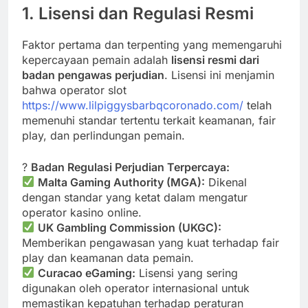
1. Lisensi dan Regulasi Resmi
Faktor pertama dan terpenting yang memengaruhi
kepercayaan pemain adalah
lisensi resmi dari
badan pengawas perjudian
. Lisensi ini menjamin
bahwa operator slot
https://www.lilpiggysbarbqcoronado.com/
telah
memenuhi standar tertentu terkait keamanan, fair
play, dan perlindungan pemain.
?
Badan Regulasi Perjudian Terpercaya:
Malta Gaming Authority (MGA):
Dikenal
dengan standar yang ketat dalam mengatur
operator kasino online.
UK Gambling Commission (UKGC):
Memberikan pengawasan yang kuat terhadap fair
play dan keamanan data pemain.
Curacao eGaming:
Lisensi yang sering
digunakan oleh operator internasional untuk
memastikan kepatuhan terhadap peraturan