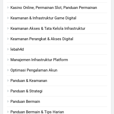
Kasino Online, Permainan Slot, Panduan Permainan
Keamanan & Infrastruktur Game Digital
Keamanan Akses & Tata Kelola Infrastruktur
Keamanan Perangkat & Akses Digital
lebah4d
Manajemen Infrastruktur Platform
Optimasi Pengalaman Akun
Panduan & Keamanan
Panduan & Strategi
Panduan Bermain
Panduan Bermain & Tips Harian