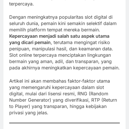
terpercaya.
Dengan meningkatnya popularitas slot digital di
seluruh dunia, pemain kini semakin selektif dalam
memilih platform tempat mereka bermain.
Kepercayaan menjadi salah satu aspek utama
yang dicari pemain
, terutama mengingat risiko
penipuan, manipulasi hasil, dan keamanan data.
Slot online terpercaya menciptakan lingkungan
bermain yang aman, adil, dan transparan, yang
pada akhirnya meningkatkan kepercayaan pemain.
Artikel ini akan membahas faktor-faktor utama
yang memengaruhi kepercayaan dalam slot
digital, mulai dari lisensi resmi, RNG (Random
Number Generator) yang diverifikasi, RTP (Return
to Player) yang transparan, hingga kebijakan
privasi yang jelas.