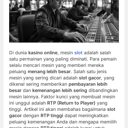
Di dunia
kasino online
, mesin
slot
adalah salah
satu permainan yang paling diminati. Para pemain
selalu mencari mesin yang memberi mereka
peluang
menang lebih besar
. Salah satu jenis
mesin yang sering dicari adalah
slot gacor
, yang
dikenal sering memberikan
pembayaran lebih
besar
dan
kemenangan lebih sering
dibandingkan
mesin lainnya. Faktor kunci yang membuat mesin
ini unggul adalah
RTP (Return to Player)
yang
tinggi. Artikel ini akan membahas bagaimana
slot
gacor
dengan
RTP tinggi
dapat meningkatkan
peluang kemenangan Anda dan mengapa memilih