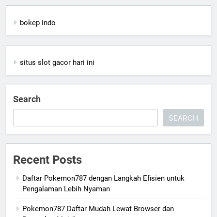
bokep indo
situs slot gacor hari ini
Search
SEARCH
Recent Posts
Daftar Pokemon787 dengan Langkah Efisien untuk
Pengalaman Lebih Nyaman
Pokemon787 Daftar Mudah Lewat Browser dan