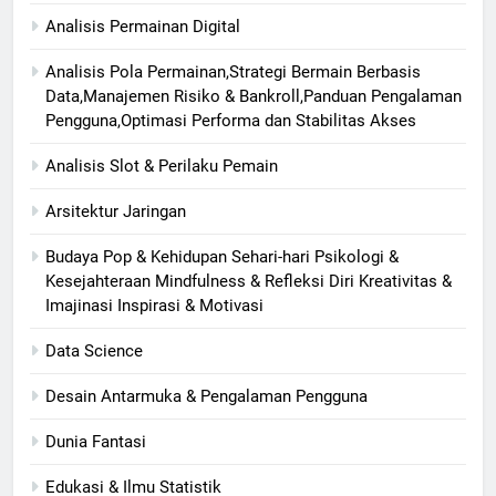
Analisis Permainan Digital
Analisis Pola Permainan,Strategi Bermain Berbasis
Data,Manajemen Risiko & Bankroll,Panduan Pengalaman
Pengguna,Optimasi Performa dan Stabilitas Akses
Analisis Slot & Perilaku Pemain
Arsitektur Jaringan
Budaya Pop & Kehidupan Sehari-hari Psikologi &
Kesejahteraan Mindfulness & Refleksi Diri Kreativitas &
Imajinasi Inspirasi & Motivasi
Data Science
Desain Antarmuka & Pengalaman Pengguna
Dunia Fantasi
Edukasi & Ilmu Statistik