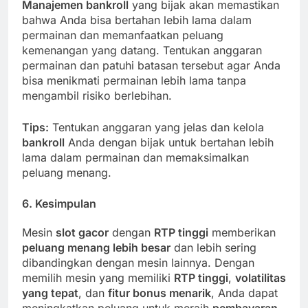
Manajemen bankroll
yang bijak akan memastikan
bahwa Anda bisa bertahan lebih lama dalam
permainan dan memanfaatkan peluang
kemenangan yang datang. Tentukan anggaran
permainan dan patuhi batasan tersebut agar Anda
bisa menikmati permainan lebih lama tanpa
mengambil risiko berlebihan.
Tips:
Tentukan anggaran yang jelas dan kelola
bankroll
Anda dengan bijak untuk bertahan lebih
lama dalam permainan dan memaksimalkan
peluang menang.
6.
Kesimpulan
Mesin
slot gacor
dengan
RTP tinggi
memberikan
peluang menang lebih besar
dan lebih sering
dibandingkan dengan mesin lainnya. Dengan
memilih mesin yang memiliki
RTP tinggi
,
volatilitas
yang tepat
, dan
fitur bonus menarik
, Anda dapat