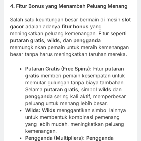
4.
Fitur Bonus yang Menambah Peluang Menang
Salah satu keuntungan besar bermain di mesin
slot
gacor
adalah adanya
fitur bonus
yang
meningkatkan peluang kemenangan. Fitur seperti
putaran gratis
,
wilds
, dan
pengganda
memungkinkan pemain untuk meraih kemenangan
besar tanpa harus meningkatkan taruhan mereka.
Putaran Gratis (Free Spins):
Fitur
putaran
gratis
memberi pemain kesempatan untuk
memutar gulungan tanpa biaya tambahan.
Selama
putaran gratis
, simbol
wilds
dan
pengganda
sering kali aktif, memperbesar
peluang untuk menang lebih besar.
Wilds:
Wilds
menggantikan simbol lainnya
untuk membentuk kombinasi pemenang
yang lebih mudah, meningkatkan peluang
kemenangan.
Pengganda (Multipliers):
Pengganda