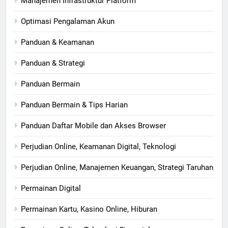
Manajemen Infrastruktur Platform
Optimasi Pengalaman Akun
Panduan & Keamanan
Panduan & Strategi
Panduan Bermain
Panduan Bermain & Tips Harian
Panduan Daftar Mobile dan Akses Browser
Perjudian Online, Keamanan Digital, Teknologi
Perjudian Online, Manajemen Keuangan, Strategi Taruhan
Permainan Digital
Permainan Kartu, Kasino Online, Hiburan