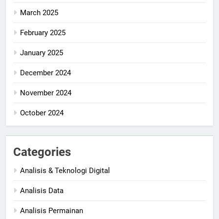
March 2025
February 2025
January 2025
December 2024
November 2024
October 2024
Categories
Analisis & Teknologi Digital
Analisis Data
Analisis Permainan