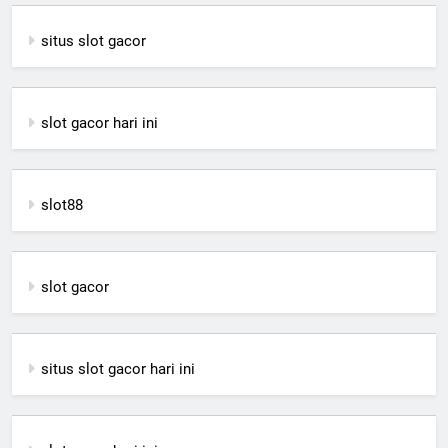
situs slot gacor
slot gacor hari ini
slot88
slot gacor
situs slot gacor hari ini