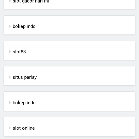
slot gacor hari ini
bokep indo
slot88
situs parlay
bokep indo
slot online