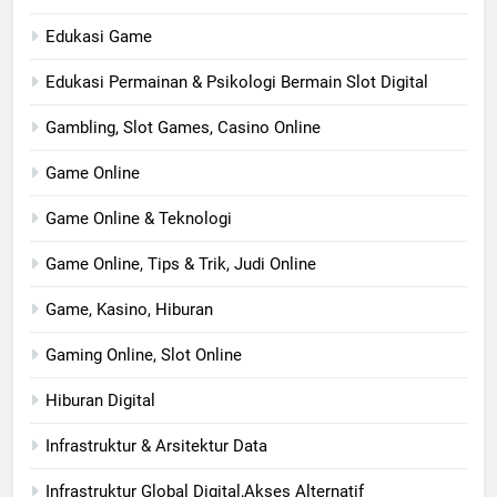
Edukasi Game
Edukasi Permainan & Psikologi Bermain Slot Digital
Gambling, Slot Games, Casino Online
Game Online
Game Online & Teknologi
Game Online, Tips & Trik, Judi Online
Game, Kasino, Hiburan
Gaming Online, Slot Online
Hiburan Digital
Infrastruktur & Arsitektur Data
Infrastruktur Global Digital,Akses Alternatif