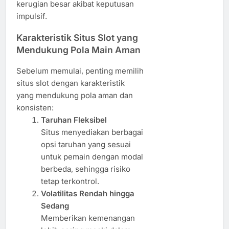
kerugian besar akibat keputusan
impulsif.
Karakteristik Situs Slot yang
Mendukung Pola Main Aman
Sebelum memulai, penting memilih
situs slot dengan karakteristik
yang mendukung pola aman dan
konsisten:
Taruhan Fleksibel
Situs menyediakan berbagai
opsi taruhan yang sesuai
untuk pemain dengan modal
berbeda, sehingga risiko
tetap terkontrol.
Volatilitas Rendah hingga
Sedang
Memberikan kemenangan