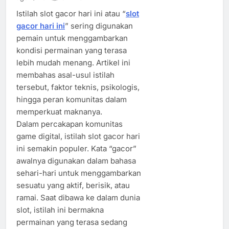
Istilah slot gacor hari ini atau “
slot
gacor hari ini
” sering digunakan
pemain untuk menggambarkan
kondisi permainan yang terasa
lebih mudah menang. Artikel ini
membahas asal-usul istilah
tersebut, faktor teknis, psikologis,
hingga peran komunitas dalam
memperkuat maknanya.
Dalam percakapan komunitas
game digital, istilah slot gacor hari
ini semakin populer. Kata “gacor”
awalnya digunakan dalam bahasa
sehari-hari untuk menggambarkan
sesuatu yang aktif, berisik, atau
ramai. Saat dibawa ke dalam dunia
slot, istilah ini bermakna
permainan yang terasa sedang