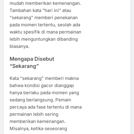
mudah memberikan kemenangan.
Tambahan kata “hari ini” atau
“sekarang” memberi penekanan
pada momen tertentu, seolah ada
waktu spesifik di mana permainan
lebih menguntungkan dibanding
biasanya.
Mengapa Disebut
“Sekarang”
Kata “sekarang” memberi makna
bahwa kondisi gacor dianggap
hanya berlaku pada momen yang
sedang berlangsung. Pemain
percaya ada fase tertentu di mana
permainan lebih sering
memberikan kemenangan.
Misalnya, ketika seseorang