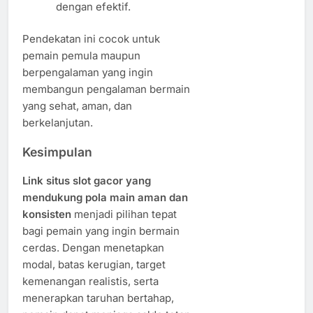
dengan efektif.
Pendekatan ini cocok untuk
pemain pemula maupun
berpengalaman yang ingin
membangun pengalaman bermain
yang sehat, aman, dan
berkelanjutan.
Kesimpulan
Link situs slot gacor yang
mendukung pola main aman dan
konsisten
menjadi pilihan tepat
bagi pemain yang ingin bermain
cerdas. Dengan menetapkan
modal, batas kerugian, target
kemenangan realistis, serta
menerapkan taruhan bertahap,