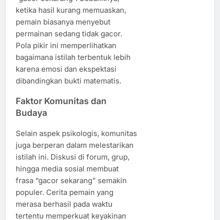
ketika hasil kurang memuaskan,
pemain biasanya menyebut
permainan sedang tidak gacor.
Pola pikir ini memperlihatkan
bagaimana istilah terbentuk lebih
karena emosi dan ekspektasi
dibandingkan bukti matematis.
Faktor Komunitas dan
Budaya
Selain aspek psikologis, komunitas
juga berperan dalam melestarikan
istilah ini. Diskusi di forum, grup,
hingga media sosial membuat
frasa “gacor sekarang” semakin
populer. Cerita pemain yang
merasa berhasil pada waktu
tertentu memperkuat keyakinan