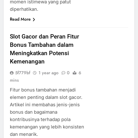
momen istimewa yang patut
diperhatikan.
Read More
Slot Gacor dan Peran Fitur
Bonus Tambahan dalam
Meningkatkan Potensi
Kemenangan
5f779bf
1 year ago
0
6
mins
Fitur bonus tambahan menjadi
elemen penting dalam slot gacor.
Artikel ini membahas jenis-jenis
bonus dan bagaimana
kontribusinya terhadap pola
kemenangan yang lebih konsisten
dan menarik.