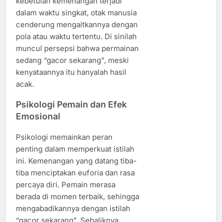
kebetulan kemenangan terjadi
dalam waktu singkat, otak manusia
cenderung mengaitkannya dengan
pola atau waktu tertentu. Di sinilah
muncul persepsi bahwa permainan
sedang “gacor sekarang”, meski
kenyataannya itu hanyalah hasil
acak.
Psikologi Pemain dan Efek
Emosional
Psikologi memainkan peran
penting dalam memperkuat istilah
ini. Kemenangan yang datang tiba-
tiba menciptakan euforia dan rasa
percaya diri. Pemain merasa
berada di momen terbaik, sehingga
mengabadikannya dengan istilah
“gacor sekarang”. Sebaliknya,