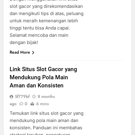
slot gacor yang direkomendasikan
dan mengikuti tips di atas, peluang
untuk meraih kemenangan lebih
tinggi tentu bisa Anda capai.
Selamat mencoba dan main
dengan bijak!
Read More
Link Situs Slot Gacor yang
Mendukung Pola Main
Aman dan Konsisten
5f779bf
8 months
ago
0
6 mins
Temukan link situs slot gacor yang
mendukung pola main aman dan
konsisten. Panduan ini membahas
strategi taruhan, pengaturan