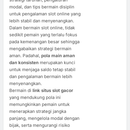
modal, dan tips bermain disiplin
untuk pengalaman slot online yang
lebih stabil dan menyenangkan.
Dalam bermain slot online, tidak
sedikit pemain yang terlalu fokus
pada kemenangan besar sehingga
mengabaikan strategi bermain
aman. Padahal,
pola main aman
dan konsisten
merupakan kunci
untuk menjaga saldo tetap stabil
dan pengalaman bermain lebih
menyenangkan.
Bermain di
link situs slot gacor
yang mendukung pola ini
memungkinkan pemain untuk
menerapkan strategi jangka
panjang, mengelola modal dengan
bijak, serta mengurangi risiko