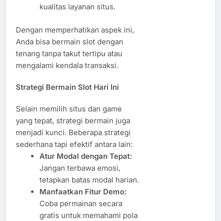
kualitas layanan situs.
Dengan memperhatikan aspek ini,
Anda bisa bermain slot dengan
tenang tanpa takut tertipu atau
mengalami kendala transaksi.
Strategi Bermain Slot Hari Ini
Selain memilih situs dan game
yang tepat, strategi bermain juga
menjadi kunci. Beberapa strategi
sederhana tapi efektif antara lain:
Atur Modal dengan Tepat:
Jangan terbawa emosi,
tetapkan batas modal harian.
Manfaatkan Fitur Demo:
Coba permainan secara
gratis untuk memahami pola