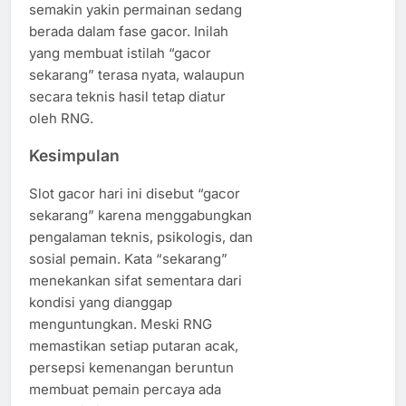
semakin yakin permainan sedang
berada dalam fase gacor. Inilah
yang membuat istilah “gacor
sekarang” terasa nyata, walaupun
secara teknis hasil tetap diatur
oleh RNG.
Kesimpulan
Slot gacor hari ini disebut “gacor
sekarang” karena menggabungkan
pengalaman teknis, psikologis, dan
sosial pemain. Kata “sekarang”
menekankan sifat sementara dari
kondisi yang dianggap
menguntungkan. Meski RNG
memastikan setiap putaran acak,
persepsi kemenangan beruntun
membuat pemain percaya ada