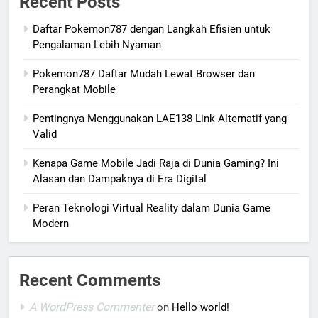
Recent Posts
Daftar Pokemon787 dengan Langkah Efisien untuk
Pengalaman Lebih Nyaman
Pokemon787 Daftar Mudah Lewat Browser dan
Perangkat Mobile
Pentingnya Menggunakan LAE138 Link Alternatif yang
Valid
Kenapa Game Mobile Jadi Raja di Dunia Gaming? Ini
Alasan dan Dampaknya di Era Digital
Peran Teknologi Virtual Reality dalam Dunia Game
Modern
Recent Comments
A WordPress Commenter
on
Hello world!