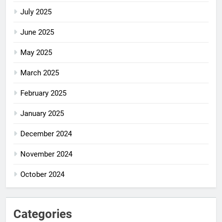
July 2025
June 2025
May 2025
March 2025
February 2025
January 2025
December 2024
November 2024
October 2024
Categories