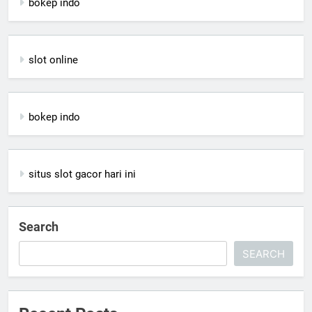
bokep indo
slot online
bokep indo
situs slot gacor hari ini
Search
SEARCH