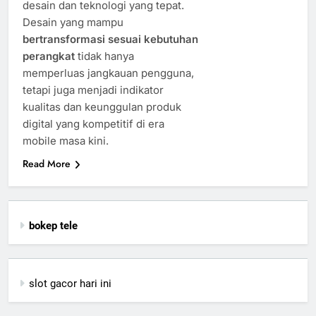
desain dan teknologi yang tepat.
Desain yang mampu
bertransformasi sesuai kebutuhan
perangkat
tidak hanya
memperluas jangkauan pengguna,
tetapi juga menjadi indikator
kualitas dan keunggulan produk
digital yang kompetitif di era
mobile masa kini.
Read More
bokep tele
slot gacor hari ini