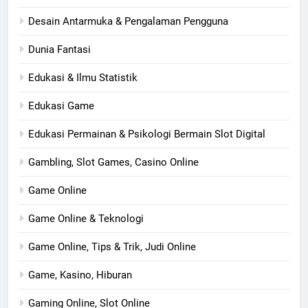
Desain Antarmuka & Pengalaman Pengguna
Dunia Fantasi
Edukasi & Ilmu Statistik
Edukasi Game
Edukasi Permainan & Psikologi Bermain Slot Digital
Gambling, Slot Games, Casino Online
Game Online
Game Online & Teknologi
Game Online, Tips & Trik, Judi Online
Game, Kasino, Hiburan
Gaming Online, Slot Online