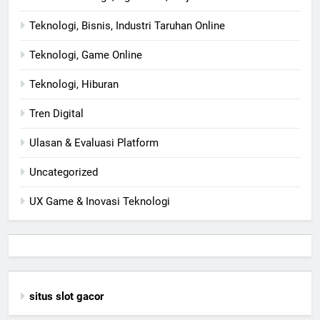
Teknologi, Bisnis, Industri Taruhan Online
Teknologi, Game Online
Teknologi, Hiburan
Tren Digital
Ulasan & Evaluasi Platform
Uncategorized
UX Game & Inovasi Teknologi
situs slot gacor