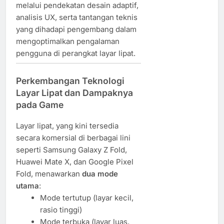
melalui pendekatan desain adaptif,
analisis UX, serta tantangan teknis
yang dihadapi pengembang dalam
mengoptimalkan pengalaman
pengguna di perangkat layar lipat.
Perkembangan Teknologi
Layar Lipat dan Dampaknya
pada Game
Layar lipat, yang kini tersedia
secara komersial di berbagai lini
seperti Samsung Galaxy Z Fold,
Huawei Mate X, dan Google Pixel
Fold, menawarkan
dua mode
utama
:
Mode tertutup (layar kecil,
rasio tinggi)
Mode terbuka (layar luas,