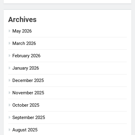
Archives
May 2026
March 2026
February 2026
January 2026
December 2025
November 2025
October 2025
September 2025
August 2025