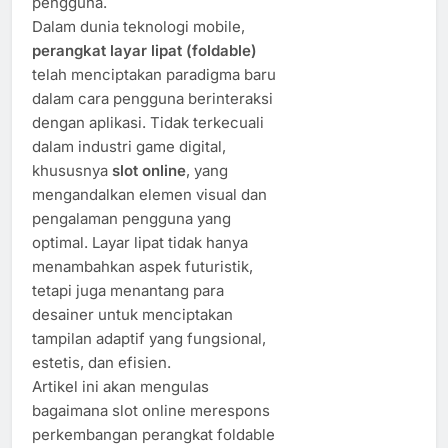
pengguna.
Dalam dunia teknologi mobile,
perangkat layar lipat (foldable)
telah menciptakan paradigma baru
dalam cara pengguna berinteraksi
dengan aplikasi. Tidak terkecuali
dalam industri game digital,
khususnya
slot online
, yang
mengandalkan elemen visual dan
pengalaman pengguna yang
optimal. Layar lipat tidak hanya
menambahkan aspek futuristik,
tetapi juga menantang para
desainer untuk menciptakan
tampilan adaptif yang fungsional,
estetis, dan efisien.
Artikel ini akan mengulas
bagaimana slot online merespons
perkembangan perangkat foldable