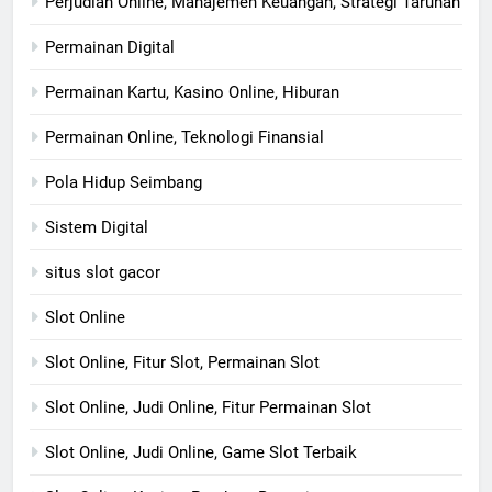
Perjudian Online, Manajemen Keuangan, Strategi Taruhan
Permainan Digital
Permainan Kartu, Kasino Online, Hiburan
Permainan Online, Teknologi Finansial
Pola Hidup Seimbang
Sistem Digital
situs slot gacor
Slot Online
Slot Online, Fitur Slot, Permainan Slot
Slot Online, Judi Online, Fitur Permainan Slot
Slot Online, Judi Online, Game Slot Terbaik