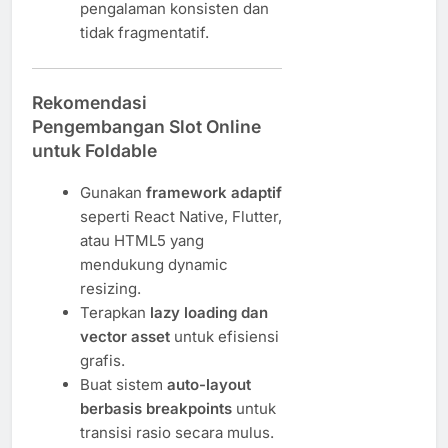
pengalaman konsisten dan
tidak fragmentatif.
Rekomendasi
Pengembangan Slot Online
untuk Foldable
Gunakan
framework adaptif
seperti React Native, Flutter,
atau HTML5 yang
mendukung dynamic
resizing.
Terapkan
lazy loading dan
vector asset
untuk efisiensi
grafis.
Buat sistem
auto-layout
berbasis breakpoints
untuk
transisi rasio secara mulus.