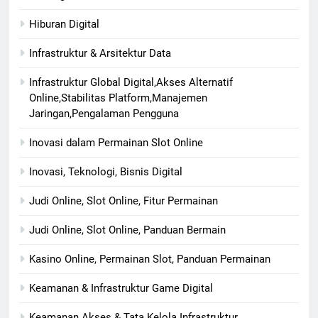
Hiburan Digital
Infrastruktur & Arsitektur Data
Infrastruktur Global Digital,Akses Alternatif
Online,Stabilitas Platform,Manajemen
Jaringan,Pengalaman Pengguna
Inovasi dalam Permainan Slot Online
Inovasi, Teknologi, Bisnis Digital
Judi Online, Slot Online, Fitur Permainan
Judi Online, Slot Online, Panduan Bermain
Kasino Online, Permainan Slot, Panduan Permainan
Keamanan & Infrastruktur Game Digital
Keamanan Akses & Tata Kelola Infrastruktur