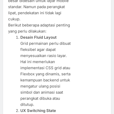
besar didesain untuk layar mobile
standar. Namun pada perangkat
lipat, pendekatan ini tidak lagi
cukup.
Berikut beberapa adaptasi penting
yang perlu dilakukan:
Desain Fluid Layout
Grid permainan perlu dibuat
fleksibel agar dapat
menyesuaikan rasio layar.
Hal ini memerlukan
implementasi CSS grid atau
Flexbox yang dinamis, serta
kemampuan backend untuk
mengatur ulang posisi
simbol dan animasi saat
perangkat dibuka atau
ditutup.
UX Switching State