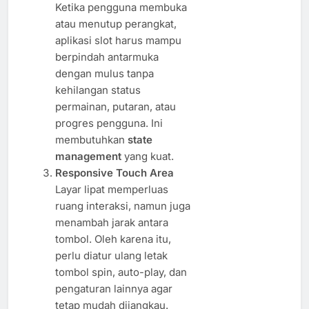
Ketika pengguna membuka
atau menutup perangkat,
aplikasi slot harus mampu
berpindah antarmuka
dengan mulus tanpa
kehilangan status
permainan, putaran, atau
progres pengguna. Ini
membutuhkan
state
management
yang kuat.
Responsive Touch Area
Layar lipat memperluas
ruang interaksi, namun juga
menambah jarak antara
tombol. Oleh karena itu,
perlu diatur ulang letak
tombol spin, auto-play, dan
pengaturan lainnya agar
tetap mudah dijangkau.