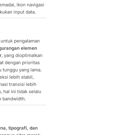
madai, ikon navigasi
kukan input data.
g untuk pengalaman
gurangan elemen
r
, yang dioptimalkan
at dengan prioritas
u tunggu yang lama.
si lebih stabil,
asi transisi lebih
hal ini tidak selalu
n bandwidth.
na, tipografi, dan