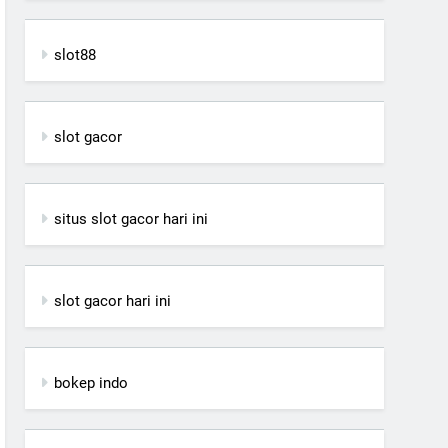
slot88
slot gacor
situs slot gacor hari ini
slot gacor hari ini
bokep indo