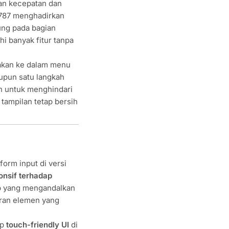
an kecepatan dan
a787 menghadirkan
ng pada bagian
i banyak fitur tanpa
nakan ke dalam menu
upun satu langkah
an untuk menghindari
 tampilan tetap bersih
form input di versi
ponsif terhadap
op yang mengandalkan
ran elemen yang
ip
touch-friendly UI
di