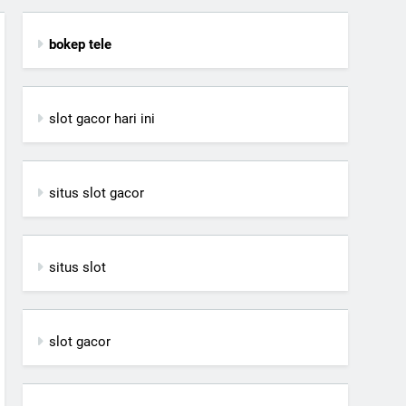
bokep tele
slot gacor hari ini
situs slot gacor
situs slot
slot gacor