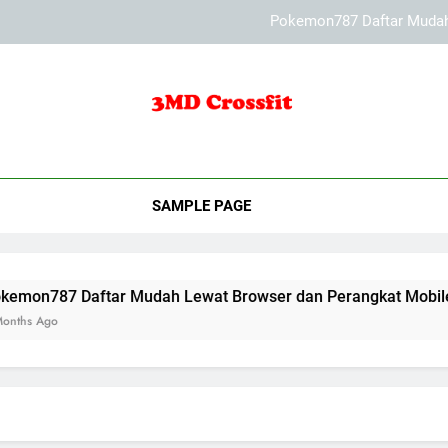
Pokemon787 Daftar Mudah
Pentingnya Mengguna
Kenapa Game Mobile Jadi Raja di Dunia Gaming? In
 Crossfit
Daftar Pokemon787 dengan Langkah Ef
aran Maksimal Dengan Pelatihan Crossfit Di 3MD Crossfit.
Pokemon787 Daftar Mudah
SAMPLE PAGE
Pentingnya Mengguna
Kenapa Game Mobile Jadi Raja di Dunia Gaming? In
ftar Mudah Lewat Browser dan Perangkat Mobile
Pent
3 Mon