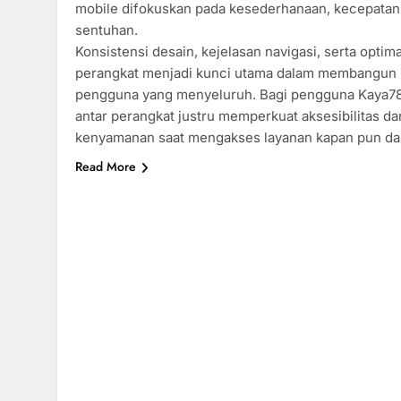
mobile difokuskan pada kesederhanaan, kecepata
sentuhan.
Konsistensi desain, kejelasan navigasi, serta optim
perangkat menjadi kunci utama dalam membangun
pengguna yang menyeluruh. Bagi pengguna Kaya78
antar perangkat justru memperkuat aksesibilitas 
kenyamanan saat mengakses layanan kapan pun da
Read More