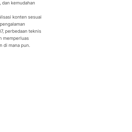
n, dan kemudahan
alisasi konten sesuai
 pengalaman
7, perbedaan teknis
dan memperluas
n di mana pun.