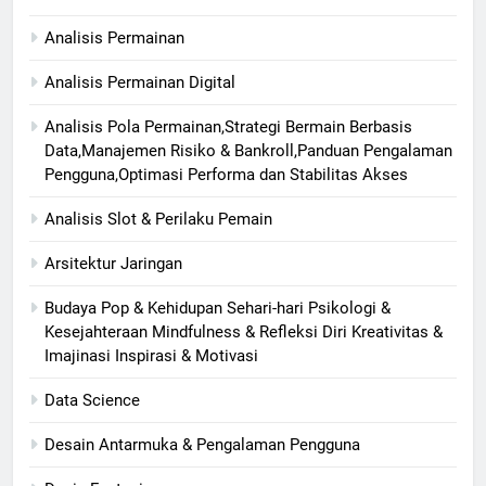
Analisis Permainan
Analisis Permainan Digital
Analisis Pola Permainan,Strategi Bermain Berbasis
Data,Manajemen Risiko & Bankroll,Panduan Pengalaman
Pengguna,Optimasi Performa dan Stabilitas Akses
Analisis Slot & Perilaku Pemain
Arsitektur Jaringan
Budaya Pop & Kehidupan Sehari-hari Psikologi &
Kesejahteraan Mindfulness & Refleksi Diri Kreativitas &
Imajinasi Inspirasi & Motivasi
Data Science
Desain Antarmuka & Pengalaman Pengguna