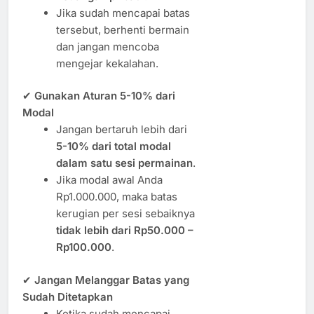
Jika sudah mencapai batas
tersebut, berhenti bermain
dan jangan mencoba
mengejar kekalahan.
✔
Gunakan Aturan 5-10% dari
Modal
Jangan bertaruh lebih dari
5-10% dari total modal
dalam satu sesi permainan
.
Jika modal awal Anda
Rp1.000.000, maka batas
kerugian per sesi sebaiknya
tidak lebih dari Rp50.000 –
Rp100.000
.
✔
Jangan Melanggar Batas yang
Sudah Ditetapkan
Ketika sudah mencapai