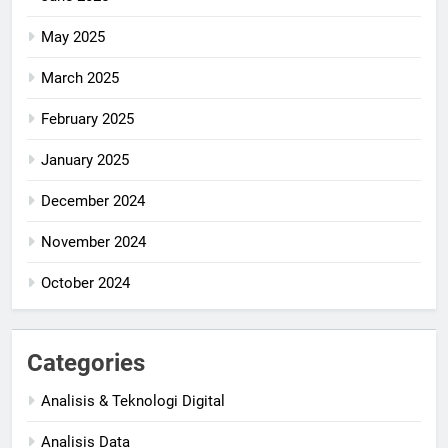
May 2025
March 2025
February 2025
January 2025
December 2024
November 2024
October 2024
Categories
Analisis & Teknologi Digital
Analisis Data