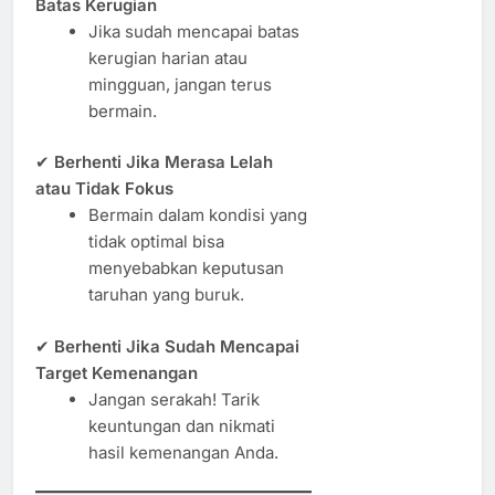
Batas Kerugian
Jika sudah mencapai batas
kerugian harian atau
mingguan, jangan terus
bermain.
✔
Berhenti Jika Merasa Lelah
atau Tidak Fokus
Bermain dalam kondisi yang
tidak optimal bisa
menyebabkan keputusan
taruhan yang buruk.
✔
Berhenti Jika Sudah Mencapai
Target Kemenangan
Jangan serakah! Tarik
keuntungan dan nikmati
hasil kemenangan Anda.