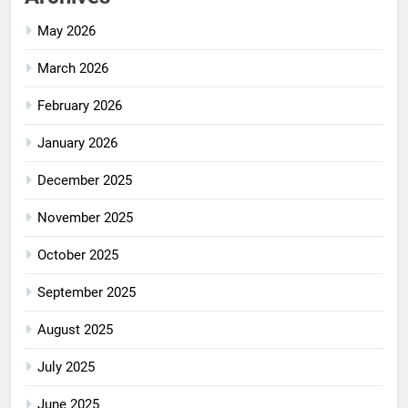
May 2026
March 2026
February 2026
January 2026
December 2025
November 2025
October 2025
September 2025
August 2025
July 2025
June 2025