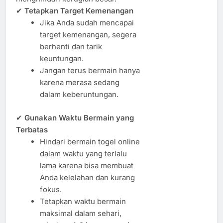
✔
Tetapkan Target Kemenangan
Jika Anda sudah mencapai
target kemenangan, segera
berhenti dan tarik
keuntungan.
Jangan terus bermain hanya
karena merasa sedang
dalam keberuntungan.
✔
Gunakan Waktu Bermain yang
Terbatas
Hindari bermain togel online
dalam waktu yang terlalu
lama karena bisa membuat
Anda kelelahan dan kurang
fokus.
Tetapkan waktu bermain
maksimal dalam sehari,