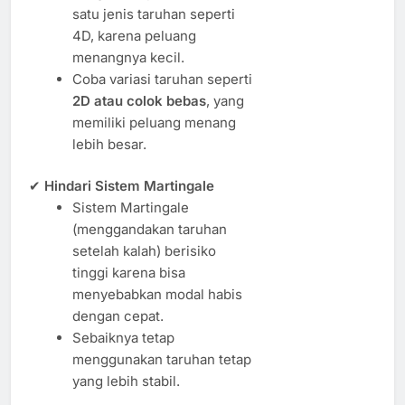
satu jenis taruhan seperti
4D, karena peluang
menangnya kecil.
Coba variasi taruhan seperti
2D atau colok bebas
, yang
memiliki peluang menang
lebih besar.
✔
Hindari Sistem Martingale
Sistem Martingale
(menggandakan taruhan
setelah kalah) berisiko
tinggi karena bisa
menyebabkan modal habis
dengan cepat.
Sebaiknya tetap
menggunakan taruhan tetap
yang lebih stabil.