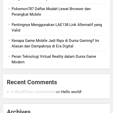
Pokemon787 Daftar Mudah Lewat Browser dan
Perangkat Mobile
Pentingnya Menggunakan LAE138 Link Alternatif yang
Valid
Kenapa Game Mobile Jadi Raja di Dunia Gaming? Ini
Alasan dan Dampaknya di Era Digital
Peran Teknologi Virtual Reality dalam Dunia Game
Modern
Recent Comments
A WordPress Commenter
on
Hello world!
Archives