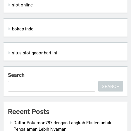
slot online
bokep indo
situs slot gacor hari ini
Search
SEARCH
Recent Posts
Daftar Pokemon787 dengan Langkah Efisien untuk
Pengalaman Lebih Nyaman