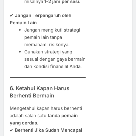
misalnya
1-2 jam per sesi
.
✔
Jangan Terpengaruh oleh
Pemain Lain
Jangan mengikuti strategi
pemain lain tanpa
memahami risikonya.
Gunakan strategi yang
sesuai dengan gaya bermain
dan kondisi finansial Anda.
6. Ketahui Kapan Harus
Berhenti Bermain
Mengetahui kapan harus berhenti
adalah salah satu
tanda pemain
yang cerdas
.
✔
Berhenti Jika Sudah Mencapai