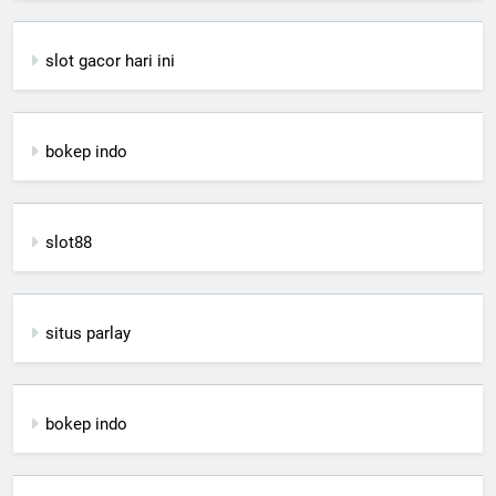
slot gacor hari ini
bokep indo
slot88
situs parlay
bokep indo