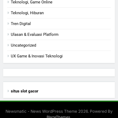
Teknologi, Game Online
Teknologi, Hiburan
Tren Digital
Ulasan & Evaluasi Platform
Uncategorized
UX Game & Inovasi Teknologi
situs slot gacor
Newsmatic - News WordPress Theme 2026. Powered By
.
BlazeThemes