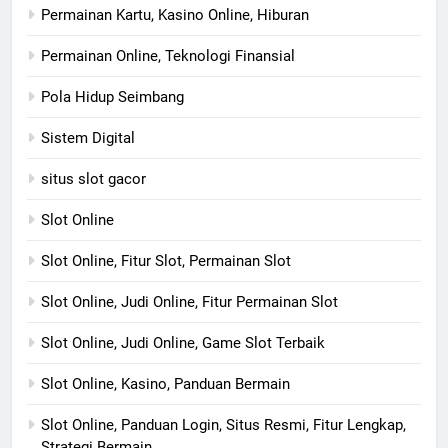
Permainan Kartu, Kasino Online, Hiburan
Permainan Online, Teknologi Finansial
Pola Hidup Seimbang
Sistem Digital
situs slot gacor
Slot Online
Slot Online, Fitur Slot, Permainan Slot
Slot Online, Judi Online, Fitur Permainan Slot
Slot Online, Judi Online, Game Slot Terbaik
Slot Online, Kasino, Panduan Bermain
Slot Online, Panduan Login, Situs Resmi, Fitur Lengkap,
Strategi Bermain