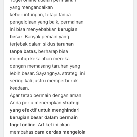
yang mengandalkan
keberuntungan, tetapi tanpa
pengelolaan yang baik, permainan
ini bisa menyebabkan
kerugian
besar
. Banyak pemain yang
terjebak dalam siklus
taruhan
tanpa batas
, berharap bisa
menutup kekalahan mereka
dengan memasang taruhan yang
lebih besar. Sayangnya, strategi ini
sering kali justru memperburuk
keadaan.
Agar tetap bermain dengan aman,
Anda perlu menerapkan
strategi
yang efektif untuk menghindari
kerugian besar dalam bermain
togel online
. Artikel ini akan
membahas
cara cerdas mengelola