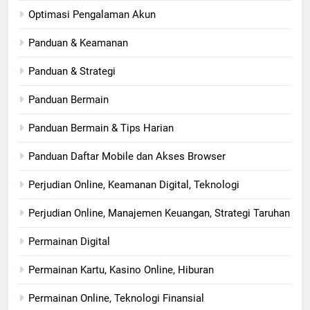
Optimasi Pengalaman Akun
Panduan & Keamanan
Panduan & Strategi
Panduan Bermain
Panduan Bermain & Tips Harian
Panduan Daftar Mobile dan Akses Browser
Perjudian Online, Keamanan Digital, Teknologi
Perjudian Online, Manajemen Keuangan, Strategi Taruhan
Permainan Digital
Permainan Kartu, Kasino Online, Hiburan
Permainan Online, Teknologi Finansial