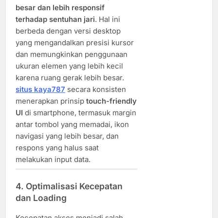
besar dan lebih responsif
terhadap sentuhan jari
. Hal ini
berbeda dengan versi desktop
yang mengandalkan presisi kursor
dan memungkinkan penggunaan
ukuran elemen yang lebih kecil
karena ruang gerak lebih besar.
situs kaya787
secara konsisten
menerapkan prinsip
touch-friendly
UI
di smartphone, termasuk margin
antar tombol yang memadai, ikon
navigasi yang lebih besar, dan
respons yang halus saat
melakukan input data.
4. Optimalisasi Kecepatan
dan Loading
Kecepatan akses menjadi salah