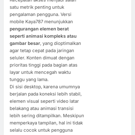
satu metrik penting untuk
pengalaman pengguna. Versi
mobile Kaya787 menunjukkan
pengurangan elemen berat
seperti animasi kompleks atau
gambar besar
, yang dioptimalkan
agar tetap cepat pada jaringan
seluler. Konten dimuat dengan
prioritas tinggi pada bagian atas
layar untuk mencegah waktu
tunggu yang lama.
Di sisi desktop, karena umumnya
berjalan pada koneksi lebih stabil,
elemen visual seperti video latar
belakang atau animasi transisi
lebih sering ditampilkan. Meskipun
memperkaya tampilan, hal ini tidak
selalu cocok untuk pengguna