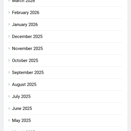
March 2026
February 2026
January 2026
December 2025
November 2025
October 2025
September 2025
August 2025
July 2025
June 2025
May 2025