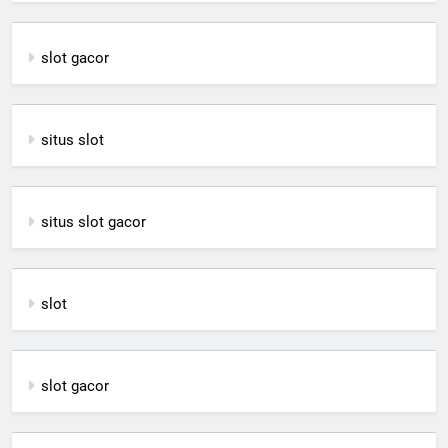
slot gacor
situs slot
situs slot gacor
slot
slot gacor