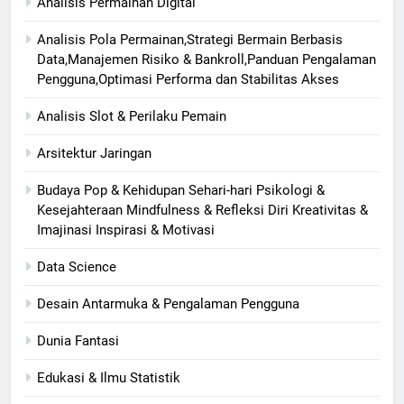
Analisis Permainan Digital
Analisis Pola Permainan,Strategi Bermain Berbasis
Data,Manajemen Risiko & Bankroll,Panduan Pengalaman
Pengguna,Optimasi Performa dan Stabilitas Akses
Analisis Slot & Perilaku Pemain
Arsitektur Jaringan
Budaya Pop & Kehidupan Sehari-hari Psikologi &
Kesejahteraan Mindfulness & Refleksi Diri Kreativitas &
Imajinasi Inspirasi & Motivasi
Data Science
Desain Antarmuka & Pengalaman Pengguna
Dunia Fantasi
Edukasi & Ilmu Statistik