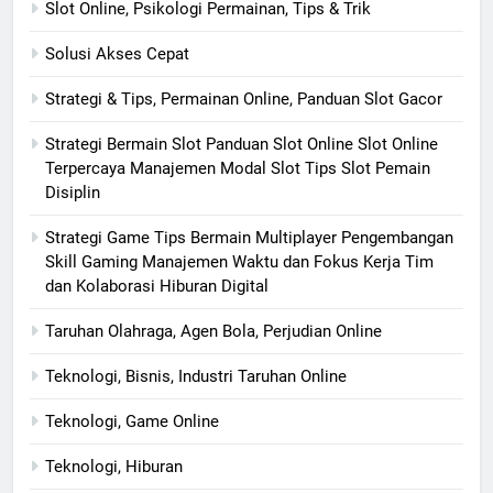
Slot Online, Psikologi Permainan, Tips & Trik
Solusi Akses Cepat
Strategi & Tips, Permainan Online, Panduan Slot Gacor
Strategi Bermain Slot Panduan Slot Online Slot Online
Terpercaya Manajemen Modal Slot Tips Slot Pemain
Disiplin
Strategi Game Tips Bermain Multiplayer Pengembangan
Skill Gaming Manajemen Waktu dan Fokus Kerja Tim
dan Kolaborasi Hiburan Digital
Taruhan Olahraga, Agen Bola, Perjudian Online
Teknologi, Bisnis, Industri Taruhan Online
Teknologi, Game Online
Teknologi, Hiburan