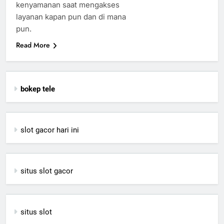
kenyamanan saat mengakses
layanan kapan pun dan di mana
pun.
Read More
bokep tele
slot gacor hari ini
situs slot gacor
situs slot