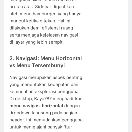
urutan atas. Sidebar digantikan
oleh menu hamburger, yang hanya
muncul ketika ditekan. Hal ini
dilakukan demi efisiensi ruang
serta menjaga kejelasan navigasi
di layar yang lebih sempit.
2. Navigasi: Menu Horizontal
vs Menu Tersembunyi
Navigasi merupakan aspek penting
yang menentukan kecepatan dan
kemudahan eksplorasi pengguna.
Di desktop, Kaya787 menghadirkan
menu navigasi horizontal
dengan
dropdown langsung pada bagian
header. Ini memudahkan pengguna
untuk menjelajahi banyak fitur