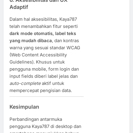
Adaptif
Dalam hal aksesibilitas, Kaya787
telah menambahkan fitur seperti
dark mode otomatis, label teks
yang mudah dibaca
, dan kontras
warna yang sesuai standar WCAG
(Web Content Accessibility
Guidelines). Khusus untuk
pengguna mobile, form login dan
input fields diberi label jelas dan
auto-complete
aktif untuk
mempercepat pengisian data.
Kesimpulan
Perbandingan antarmuka
pengguna Kaya787 di desktop dan