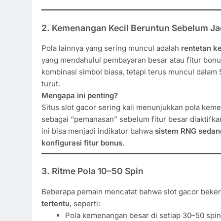
2.
Kemenangan Kecil Beruntun Sebelum Ja
Pola lainnya yang sering muncul adalah
rentetan k
yang mendahului pembayaran besar atau fitur bonus
kombinasi simbol biasa, tetapi terus muncul dalam 
turut.
Mengapa ini penting?
Situs slot gacor sering kali menunjukkan pola kem
sebagai “pemanasan” sebelum fitur besar diaktifk
ini bisa menjadi indikator bahwa
sistem RNG sedan
konfigurasi fitur bonus
.
3.
Ritme Pola 10–50 Spin
Beberapa pemain mencatat bahwa slot gacor beke
tertentu
, seperti:
Pola kemenangan besar di setiap 30–50 spin