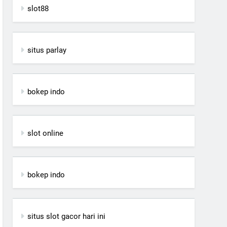
slot88
situs parlay
bokep indo
slot online
bokep indo
situs slot gacor hari ini