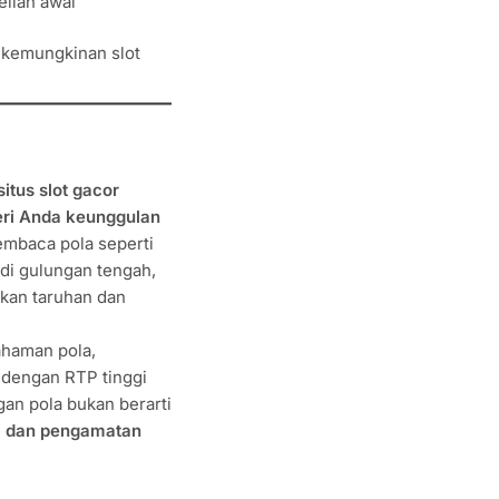
elian awal
, kemungkinan slot
itus slot gacor
ri Anda keunggulan
baca pola seperti
 di gulungan tengah,
ikan taruhan dan
ahaman pola,
t dengan RTP tinggi
gan pola bukan berarti
a dan pengamatan