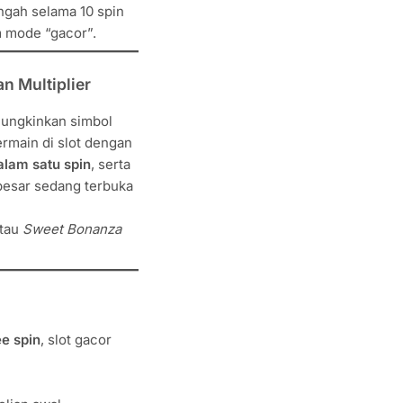
ngah selama 10 spin
m mode “gacor”.
n Multiplier
ngkinkan simbol
ermain di slot dengan
lam satu spin
, serta
 besar sedang terbuka
atau
Sweet Bonanza
ree spin
, slot gacor