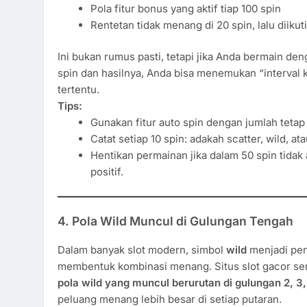
Pola fitur bonus yang aktif tiap 100 spin
Rentetan tidak menang di 20 spin, lalu diikut
Ini bukan rumus pasti, tetapi jika Anda bermain de
spin dan hasilnya, Anda bisa menemukan “interval 
tertentu.
Tips:
Gunakan fitur auto spin dengan jumlah tetap 
Catat setiap 10 spin: adakah scatter, wild, atau
Hentikan permainan jika dalam 50 spin tidak
positif.
4.
Pola Wild Muncul di Gulungan Tengah
Dalam banyak slot modern, simbol
wild
menjadi pen
membentuk kombinasi menang. Situs slot gacor se
pola wild yang muncul berurutan di gulungan 2, 3,
peluang menang lebih besar di setiap putaran.