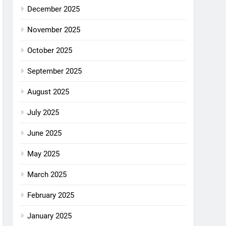
December 2025
November 2025
October 2025
September 2025
August 2025
July 2025
June 2025
May 2025
March 2025
February 2025
January 2025