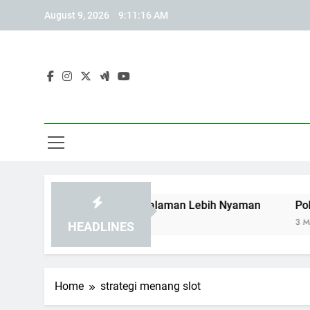
Skip
August 9, 2026
9:11:17 AM
to
content
3MD
Raih Kebug
fisien untuk Pengalaman Lebih Nyaman
Pokemon787 Da
3 Months Ago
HEADLINES
Home
strategi menang slot