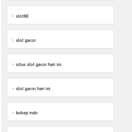
slot88
slot gacor
situs slot gacor hari ini
slot gacor hari ini
bokep indo