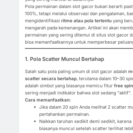
Pola permainan dalam slot gacor bukan berarti pasti
100%, tetapi melalui observasi dan pengalaman, ba
mengidentifikasi
ritme atau pola tertentu
yang ber
mengarah pada kemenangan. Artikel ini akan memb
permainan yang sering ditemui di situs slot gacor
bisa memanfaatkannya untuk memperbesar peluan
1.
Pola Scatter Muncul Bertahap
Salah satu pola paling umum di slot gacor adalah
m
scatter secara bertahap
, terutama dalam 10–30 spi
adalah simbol yang biasanya memicu fitur
free spin
sering menjadi indikator bahwa slot sedang “aktif”.
Cara memanfaatkan:
Jika dalam 20 spin Anda melihat 2 scatter m
pertahankan permainan.
Naikkan taruhan sedikit demi sedikit, karena 
biasanya muncul setelah scatter terlihat lebi