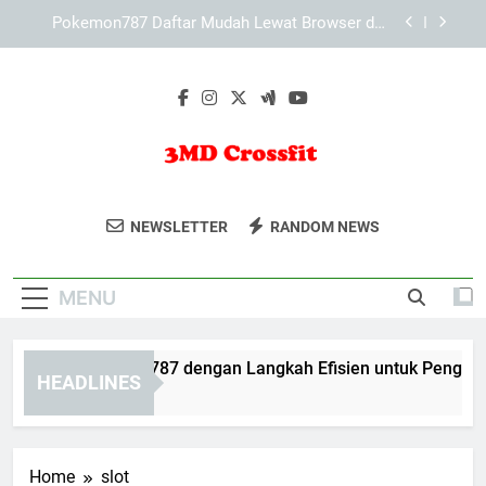
Skip
Pokemon787 Daftar Mudah Lewat Browser dan
to
Perangkat Mobile
content
Pentingnya Menggunakan LAE138 Link Alternatif
yang Valid
Kenapa Game Mobile Jadi Raja di Dunia Gaming?
Ini Alasan dan Dampaknya di Era Digital
Daftar Pokemon787 dengan Langkah Efisien
untuk Pengalaman Lebih Nyaman
3MD Crossfit
Pokemon787 Daftar Mudah Lewat Browser dan
Raih Kebugaran Maksimal Dengan
NEWSLETTER
RANDOM NEWS
Perangkat Mobile
Pelatihan Crossfit Di 3MD Crossfit.
Pentingnya Menggunakan LAE138 Link Alternatif
yang Valid
MENU
Kenapa Game Mobile Jadi Raja di Dunia Gaming?
Ini Alasan dan Dampaknya di Era Digital
Daftar Pokemon787 dengan Langkah Efisien untuk Pengala
HEADLINES
3 Months Ago
Home
slot