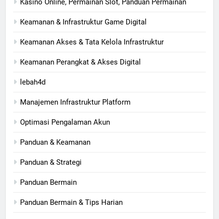
Kasino Online, Permainan Slot, Panduan Permainan
Keamanan & Infrastruktur Game Digital
Keamanan Akses & Tata Kelola Infrastruktur
Keamanan Perangkat & Akses Digital
lebah4d
Manajemen Infrastruktur Platform
Optimasi Pengalaman Akun
Panduan & Keamanan
Panduan & Strategi
Panduan Bermain
Panduan Bermain & Tips Harian