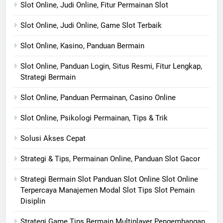
Slot Online, Judi Online, Fitur Permainan Slot
Slot Online, Judi Online, Game Slot Terbaik
Slot Online, Kasino, Panduan Bermain
Slot Online, Panduan Login, Situs Resmi, Fitur Lengkap,
Strategi Bermain
Slot Online, Panduan Permainan, Casino Online
Slot Online, Psikologi Permainan, Tips & Trik
Solusi Akses Cepat
Strategi & Tips, Permainan Online, Panduan Slot Gacor
Strategi Bermain Slot Panduan Slot Online Slot Online
Terpercaya Manajemen Modal Slot Tips Slot Pemain
Disiplin
Strategi Game Tips Bermain Multiplayer Pengembangan