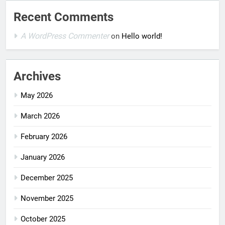
Recent Comments
A WordPress Commenter
on
Hello world!
Archives
May 2026
March 2026
February 2026
January 2026
December 2025
November 2025
October 2025