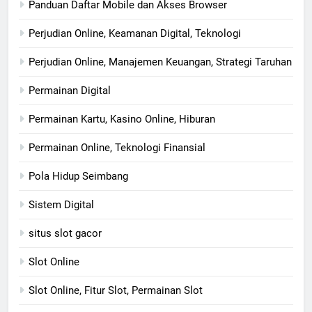
Panduan Daftar Mobile dan Akses Browser
Perjudian Online, Keamanan Digital, Teknologi
Perjudian Online, Manajemen Keuangan, Strategi Taruhan
Permainan Digital
Permainan Kartu, Kasino Online, Hiburan
Permainan Online, Teknologi Finansial
Pola Hidup Seimbang
Sistem Digital
situs slot gacor
Slot Online
Slot Online, Fitur Slot, Permainan Slot