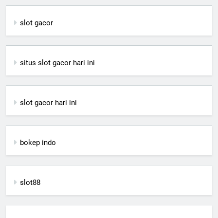
slot gacor
situs slot gacor hari ini
slot gacor hari ini
bokep indo
slot88