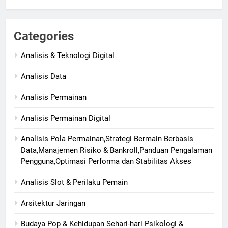
Categories
Analisis & Teknologi Digital
Analisis Data
Analisis Permainan
Analisis Permainan Digital
Analisis Pola Permainan,Strategi Bermain Berbasis
Data,Manajemen Risiko & Bankroll,Panduan Pengalaman
Pengguna,Optimasi Performa dan Stabilitas Akses
Analisis Slot & Perilaku Pemain
Arsitektur Jaringan
Budaya Pop & Kehidupan Sehari-hari Psikologi &