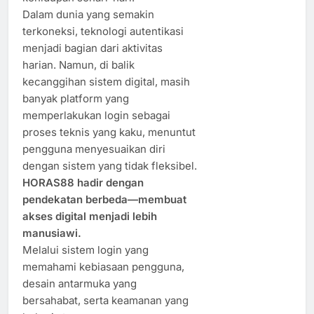
Dalam dunia yang semakin
terkoneksi, teknologi autentikasi
menjadi bagian dari aktivitas
harian. Namun, di balik
kecanggihan sistem digital, masih
banyak platform yang
memperlakukan login sebagai
proses teknis yang kaku, menuntut
pengguna menyesuaikan diri
dengan sistem yang tidak fleksibel.
HORAS88 hadir dengan
pendekatan berbeda—membuat
akses digital menjadi lebih
manusiawi.
Melalui sistem login yang
memahami kebiasaan pengguna,
desain antarmuka yang
bersahabat, serta keamanan yang