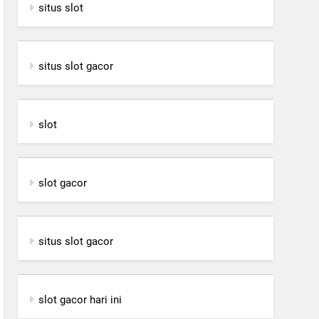
situs slot
situs slot gacor
slot
slot gacor
situs slot gacor
slot gacor hari ini