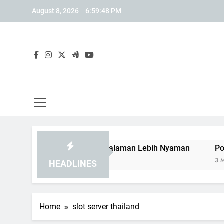
Skip
August 8, 2026
6:59:49 PM
to
content
3MD
Raih Kebug
Efisien untuk Pengalaman Lebih Nyaman
Pokemon787 Da
3 Months Ago
HEADLINES
Home
slot server thailand