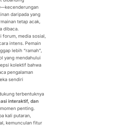
s
—kecenderungan
inan daripada yang
rmainan tetap acak,
a dibaca.
i forum, media sosial,
ecara intens. Pemain
ggap lebih “ramah”,
ol yang mendahului
epsi kolektif bahwa
baca pengalaman
eka sendiri
ndukung terbentuknya
si interaktif, dan
 momen penting.
pa kali putaran,
al, kemunculan fitur