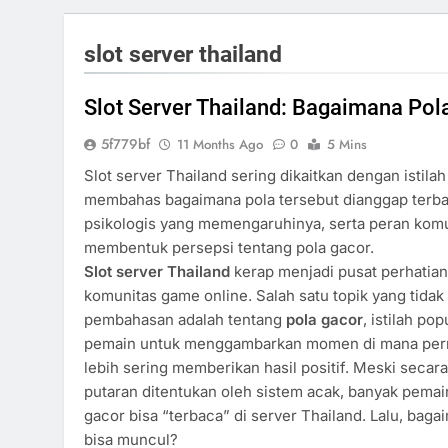
slot server thailand
Slot Server Thailand: Bagaimana Pol
5f779bf
11 Months Ago
0
5 Mins
Slot server Thailand sering dikaitkan dengan istilah 
membahas bagaimana pola tersebut dianggap terbac
psikologis yang memengaruhinya, serta peran kom
membentuk persepsi tentang pola gacor.
Slot server Thailand
kerap menjadi pusat perhatian
komunitas game online. Salah satu topik yang tidak
pembahasan adalah tentang
pola gacor
, istilah po
pemain untuk menggambarkan momen di mana per
lebih sering memberikan hasil positif. Meski secar
putaran ditentukan oleh sistem acak, banyak pema
gacor bisa “terbaca” di server Thailand. Lalu, bag
bisa muncul?