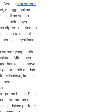
ya. Semua
slot server
land, menggunakan
memastikan setiap
asil sebelumnya.
bisa diprediksi. Namun,
elasan teknis ini.
uncullah keyakinan
a server
yang lebih
nsisten. Minimnya
erhatikan jalannya
a gacor lebih mudah
in. Misalnya, ketika
tu, pemain
an.
berperan besar. Pola
ri keteraturan di
 kali dalam periode
t dibanding