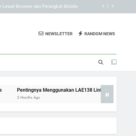
 Lewat Browser dan Perangkat Mobile
kan LAE138 Link Alternatif yang Valid
i Alasan dan Dampaknya di Era Digital
NEWSLETTER
RANDOM NEWS
isien untuk Pengalaman Lebih Nyaman
 Lewat Browser dan Perangkat Mobile
kan LAE138 Link Alternatif yang Valid
i Alasan dan Dampaknya di Era Digital
ingnya Menggunakan LAE138 Link Alternatif yang Valid
ths Ago