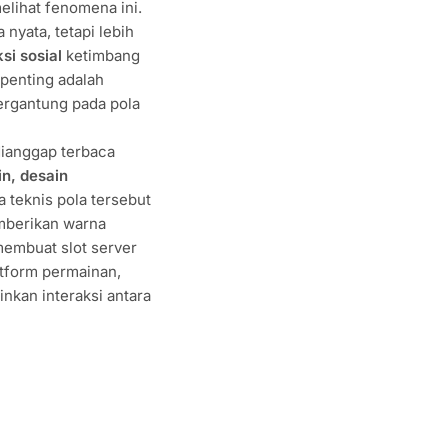
elihat fenomena ini.
yata, tetapi lebih
si sosial
ketimbang
penting adalah
ergantung pada pola
dianggap terbaca
in, desain
a teknis pola tersebut
emberikan warna
membuat slot server
atform permainan,
nkan interaksi antara