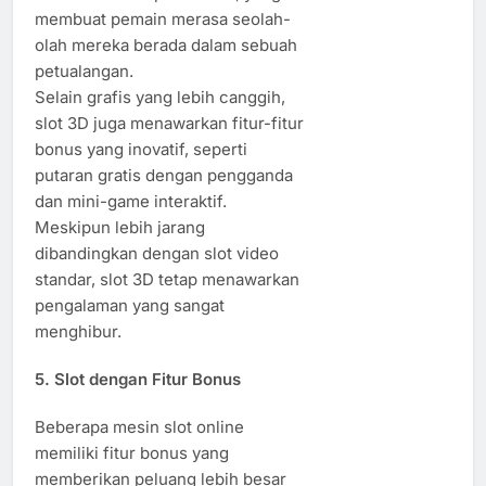
membuat pemain merasa seolah-
olah mereka berada dalam sebuah
petualangan.
Selain grafis yang lebih canggih,
slot 3D juga menawarkan fitur-fitur
bonus yang inovatif, seperti
putaran gratis dengan pengganda
dan mini-game interaktif.
Meskipun lebih jarang
dibandingkan dengan slot video
standar, slot 3D tetap menawarkan
pengalaman yang sangat
menghibur.
5.
Slot dengan Fitur Bonus
Beberapa mesin slot online
memiliki fitur bonus yang
memberikan peluang lebih besar