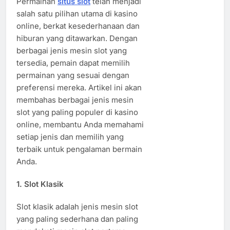
Permainan
situs slot
telah menjadi
salah satu pilihan utama di kasino
online, berkat kesederhanaan dan
hiburan yang ditawarkan. Dengan
berbagai jenis mesin slot yang
tersedia, pemain dapat memilih
permainan yang sesuai dengan
preferensi mereka. Artikel ini akan
membahas berbagai jenis mesin
slot yang paling populer di kasino
online, membantu Anda memahami
setiap jenis dan memilih yang
terbaik untuk pengalaman bermain
Anda.
1.
Slot Klasik
Slot klasik adalah jenis mesin slot
yang paling sederhana dan paling