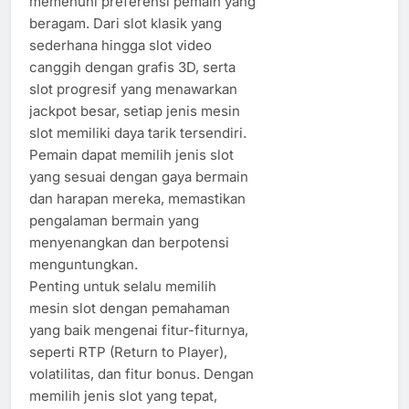
memenuhi preferensi pemain yang
beragam. Dari slot klasik yang
sederhana hingga slot video
canggih dengan grafis 3D, serta
slot progresif yang menawarkan
jackpot besar, setiap jenis mesin
slot memiliki daya tarik tersendiri.
Pemain dapat memilih jenis slot
yang sesuai dengan gaya bermain
dan harapan mereka, memastikan
pengalaman bermain yang
menyenangkan dan berpotensi
menguntungkan.
Penting untuk selalu memilih
mesin slot dengan pemahaman
yang baik mengenai fitur-fiturnya,
seperti RTP (Return to Player),
volatilitas, dan fitur bonus. Dengan
memilih jenis slot yang tepat,