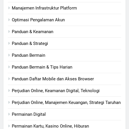
Manajemen Infrastruktur Platform
Optimasi Pengalaman Akun
Panduan & Keamanan
Panduan & Strategi
Panduan Bermain
Panduan Bermain & Tips Harian
Panduan Daftar Mobile dan Akses Browser
Perjudian Online, Keamanan Digital, Teknologi
Perjudian Online, Manajemen Keuangan, Strategi Taruhan
Permainan Digital
Permainan Kartu, Kasino Online, Hiburan