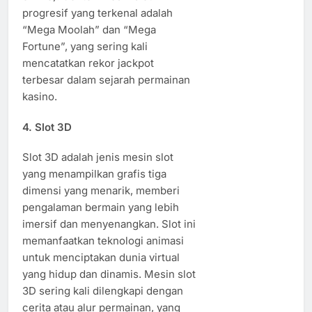
progresif yang terkenal adalah
“Mega Moolah” dan “Mega
Fortune”, yang sering kali
mencatatkan rekor jackpot
terbesar dalam sejarah permainan
kasino.
4.
Slot 3D
Slot 3D adalah jenis mesin slot
yang menampilkan grafis tiga
dimensi yang menarik, memberi
pengalaman bermain yang lebih
imersif dan menyenangkan. Slot ini
memanfaatkan teknologi animasi
untuk menciptakan dunia virtual
yang hidup dan dinamis. Mesin slot
3D sering kali dilengkapi dengan
cerita atau alur permainan, yang