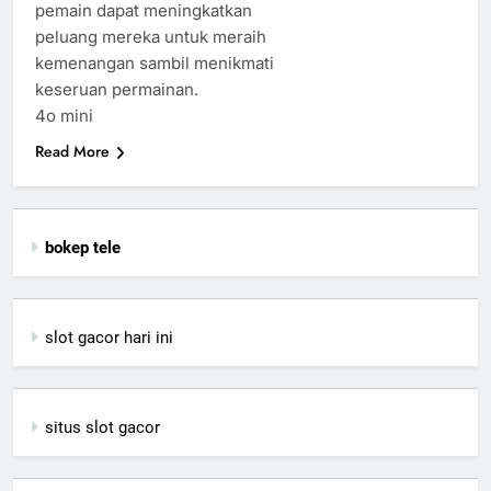
pemain dapat meningkatkan
peluang mereka untuk meraih
kemenangan sambil menikmati
keseruan permainan.
4o mini
Read More
bokep tele
slot gacor hari ini
situs slot gacor