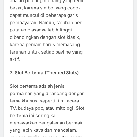
adalah peluang menang yang lebih
besar, karena simbol yang cocok
dapat muncul di beberapa garis
pembayaran. Namun, taruhan per
putaran biasanya lebih tinggi
dibandingkan dengan slot klasik,
karena pemain harus memasang
taruhan untuk setiap payline yang
aktif.
7.
Slot Bertema (Themed Slots)
Slot bertema adalah jenis
permainan yang dirancang dengan
tema khusus, seperti film, acara
TV, budaya pop, atau mitologi. Slot
bertema ini sering kali
menawarkan pengalaman bermain
yang lebih kaya dan mendalam,