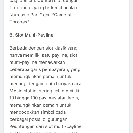
bagi pemain. Contoh slot dengan
fitur bonus yang terkenal adalah
“Jurassic Park” dan “Game of
Thrones”.
6.
Slot Multi-Payline
Berbeda dengan slot klasik yang
hanya memiliki satu payline, slot
multi-payline menawarkan
beberapa garis pembayaran, yang
memungkinkan pemain untuk
menang dengan lebih banyak cara.
Mesin slot ini sering kali memiliki
10 hingga 100 paylines atau lebih,
memungkinkan pemain untuk
mencocokkan simbol pada
berbagai posisi di gulungan.
Keuntungan dari slot multi-payline