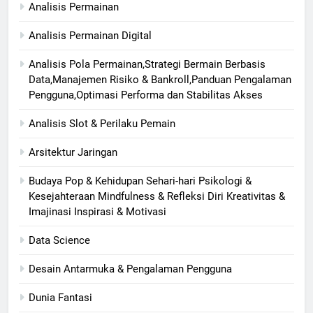
Analisis Permainan
Analisis Permainan Digital
Analisis Pola Permainan,Strategi Bermain Berbasis
Data,Manajemen Risiko & Bankroll,Panduan Pengalaman
Pengguna,Optimasi Performa dan Stabilitas Akses
Analisis Slot & Perilaku Pemain
Arsitektur Jaringan
Budaya Pop & Kehidupan Sehari-hari Psikologi &
Kesejahteraan Mindfulness & Refleksi Diri Kreativitas &
Imajinasi Inspirasi & Motivasi
Data Science
Desain Antarmuka & Pengalaman Pengguna
Dunia Fantasi