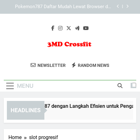
Skip
Pentingnya Menggunakan LAE138 Link Alternatif
to
yang Valid
content
Kenapa Game Mobile Jadi Raja di Dunia Gaming?
Ini Alasan dan Dampaknya di Era Digital
Daftar Pokemon787 dengan Langkah Efisien
untuk Pengalaman Lebih Nyaman
Pokemon787 Daftar Mudah Lewat Browser dan
Perangkat Mobile
3MD Crossfit
Raih Kebugaran Maksimal Dengan
Pentingnya Menggunakan LAE138 Link Alternatif
NEWSLETTER
RANDOM NEWS
yang Valid
Pelatihan Crossfit Di 3MD Crossfit.
Kenapa Game Mobile Jadi Raja di Dunia Gaming?
Ini Alasan dan Dampaknya di Era Digital
MENU
aftar Pokemon787 dengan Langkah Efisien untuk Pengalama
HEADLINES
 Months Ago
Home
slot progresif