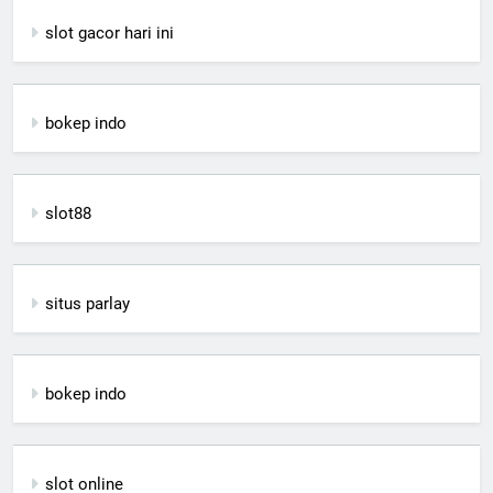
slot gacor hari ini
bokep indo
slot88
situs parlay
bokep indo
slot online