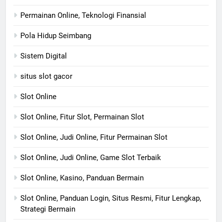
Permainan Online, Teknologi Finansial
Pola Hidup Seimbang
Sistem Digital
situs slot gacor
Slot Online
Slot Online, Fitur Slot, Permainan Slot
Slot Online, Judi Online, Fitur Permainan Slot
Slot Online, Judi Online, Game Slot Terbaik
Slot Online, Kasino, Panduan Bermain
Slot Online, Panduan Login, Situs Resmi, Fitur Lengkap,
Strategi Bermain