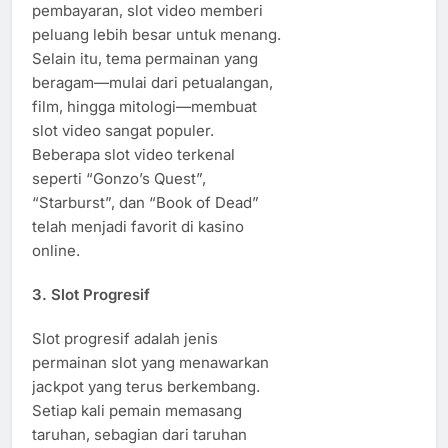
pembayaran, slot video memberi
peluang lebih besar untuk menang.
Selain itu, tema permainan yang
beragam—mulai dari petualangan,
film, hingga mitologi—membuat
slot video sangat populer.
Beberapa slot video terkenal
seperti “Gonzo’s Quest”,
“Starburst”, dan “Book of Dead”
telah menjadi favorit di kasino
online.
3.
Slot Progresif
Slot progresif adalah jenis
permainan slot yang menawarkan
jackpot yang terus berkembang.
Setiap kali pemain memasang
taruhan, sebagian dari taruhan