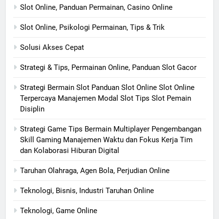
Slot Online, Panduan Permainan, Casino Online
Slot Online, Psikologi Permainan, Tips & Trik
Solusi Akses Cepat
Strategi & Tips, Permainan Online, Panduan Slot Gacor
Strategi Bermain Slot Panduan Slot Online Slot Online
Terpercaya Manajemen Modal Slot Tips Slot Pemain
Disiplin
Strategi Game Tips Bermain Multiplayer Pengembangan
Skill Gaming Manajemen Waktu dan Fokus Kerja Tim
dan Kolaborasi Hiburan Digital
Taruhan Olahraga, Agen Bola, Perjudian Online
Teknologi, Bisnis, Industri Taruhan Online
Teknologi, Game Online