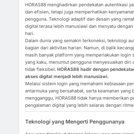
HORAS88 menghadirkan pendekatan autentikasi ya
dan efisien, tetapi juga memperhatikan kenyamana
pengguna. Teknologi adaptif dan desain yang ram
digital terasa lebih manusiawi dan menyatu dengan
hari.
Dalam dunia yang semakin terkoneksi, teknologi au
bagian dari aktivitas harian. Namun, di balik kecangg
masih banyak platform yang memperlakukan login s
yang kaku, menuntut pengguna menyesuaikan diri 
tidak fleksibel.
HORAS88 hadir dengan pendekat
akses digital menjadi lebih manusiawi.
Melalui sistem login yang memahami kebiasaan pe
antarmuka yang bersahabat, serta keamanan yang b
mengganggu, HORAS88 tidak hanya memberikan per
pengalaman digital yang lebih selaras dengan ritm
Teknologi yang Mengerti Penggunanya