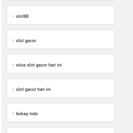
slot88
slot gacor
situs slot gacor hari ini
slot gacor hari ini
bokep indo