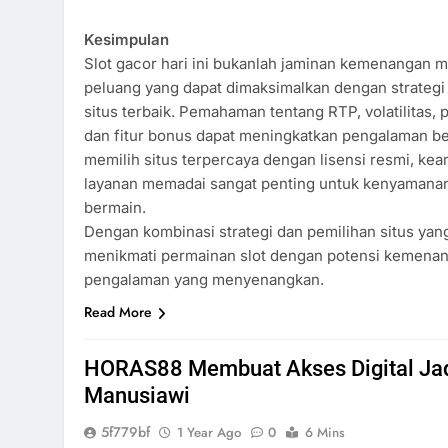
Kesimpulan
Slot gacor hari ini bukanlah jaminan kemenangan m
peluang yang dapat dimaksimalkan dengan strategi 
situs terbaik. Pemahaman tentang RTP, volatilitas,
dan fitur bonus dapat meningkatkan pengalaman ber
memilih situs terpercaya dengan lisensi resmi, kea
layanan memadai sangat penting untuk kenyamana
bermain.
Dengan kombinasi strategi dan pemilihan situs yan
menikmati permainan slot dengan potensi kemenan
pengalaman yang menyenangkan.
Read More
HORAS88 Membuat Akses Digital Jad
Manusiawi
5f779bf
1 Year Ago
0
6 Mins