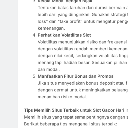
Kelola Modal dengan Bijak
Tentukan batas taruhan dan durasi bermain a
lebih dari yang diinginkan. Gunakan strategi 
loss” dan “take profit” untuk mengatur peng
kemenangan.
Perhatikan Volatilitas Slot
Volatilitas menunjukkan risiko dan frekuens
dengan volatilitas rendah memberi kemenang
dengan nilai kecil, sedangkan volatilitas ting
menang tapi hadiah besar. Sesuaikan piliha
dan modal.
Manfaatkan Fitur Bonus dan Promosi
Jika situs menyediakan bonus deposit atau f
dengan cermat untuk meningkatkan peluang
menambah risiko modal.
Tips Memilih Situs Terbaik untuk Slot Gacor Hari I
Memilih situs yang tepat sama pentingnya dengan s
Berikut beberapa tips mengenali situs terbaik: