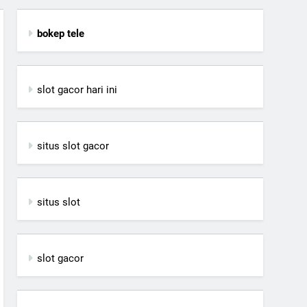
bokep tele
slot gacor hari ini
situs slot gacor
situs slot
slot gacor