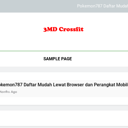
Pokemon787 Daftar Mudah
Pentingnya Mengguna
Kenapa Game Mobile Jadi Raja di Dunia Gaming? In
 Crossfit
Daftar Pokemon787 dengan Langkah Ef
aran Maksimal Dengan Pelatihan Crossfit Di 3MD Crossfit.
Pokemon787 Daftar Mudah
SAMPLE PAGE
Pentingnya Mengguna
Kenapa Game Mobile Jadi Raja di Dunia Gaming? In
ftar Mudah Lewat Browser dan Perangkat Mobile
Pent
3 Mon