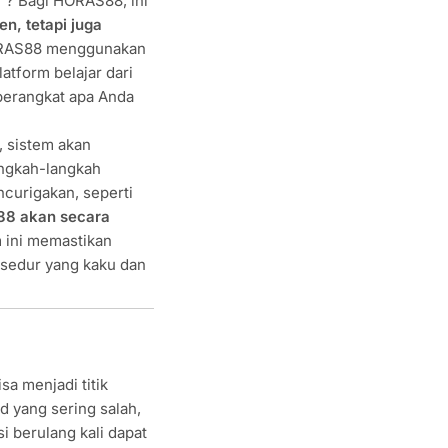
”? Bagi HORAS88, ini
n, tetapi juga
AS88 menggunakan
latform belajar dari
 perangkat apa Anda
, sistem akan
ngkah-langkah
curigakan, seperti
8 akan secara
 ini memastikan
sedur yang kaku dan
a menjadi titik
rd yang sering salah,
i berulang kali dapat