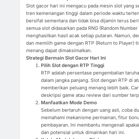
Slot gacor hari ini mengacu pada mesin slot yang
tren kemenangan tinggi dalam periode waktu tertent
bersifat sementara dan tidak bisa dijamin terus be
semua slot didasarkan pada RNG (Random Number 
menghasilkan hasil acak setiap putaran. Namun, d
dan memilih game dengan RTP (Return to Player) ti
menang dapat dimaksimalkan.
Strategi Bermain Slot Gacor Hari Ini
Pilih Slot dengan RTP Tinggi
RTP adalah persentase pengembalian taruh
dalam jangka panjang. Slot dengan RTP di 
memberikan peluang menang lebih baik. Car
deskripsi game atau review dari sumber terp
Manfaatkan Mode Demo
Sebelum bertaruh dengan uang asli, coba d
memahami mekanisme permainan, fitur bonu
pembayaran. Ini membantu mengenali apakah
dan potensial untuk dimainkan hari ini.