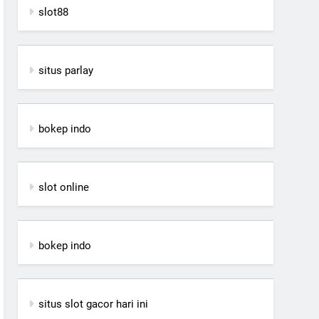
slot88
situs parlay
bokep indo
slot online
bokep indo
situs slot gacor hari ini