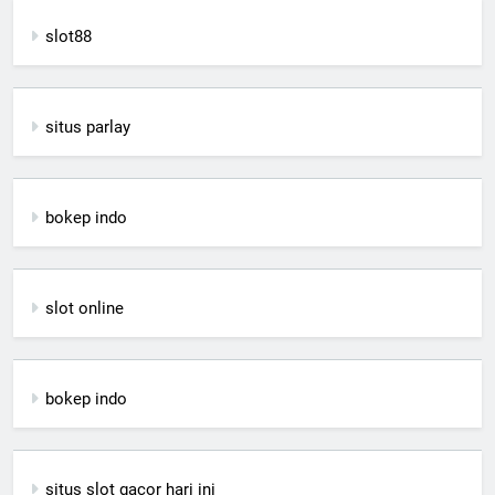
slot88
situs parlay
bokep indo
slot online
bokep indo
situs slot gacor hari ini