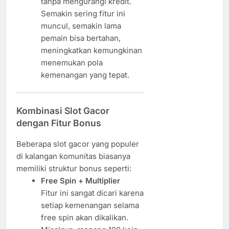
tanpa mengurangi kredit.
Semakin sering fitur ini
muncul, semakin lama
pemain bisa bertahan,
meningkatkan kemungkinan
menemukan pola
kemenangan yang tepat.
Kombinasi Slot Gacor
dengan Fitur Bonus
Beberapa slot gacor yang populer
di kalangan komunitas biasanya
memiliki struktur bonus seperti:
Free Spin + Multiplier
Fitur ini sangat dicari karena
setiap kemenangan selama
free spin akan dikalikan.