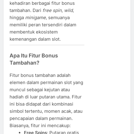
kehadiran berbagai fitur bonus
tambahan. Dari
free spin
,
wild
,
hingga
minigame
, semuanya
memiliki peran tersendiri dalam
membentuk ekosistem
kemenangan dalam slot.
Apa Itu Fitur Bonus
Tambahan?
Fitur bonus tambahan adalah
elemen dalam permainan slot yang
muncul sebagai kejutan atau
hadiah di luar putaran utama. Fitur
ini bisa didapat dari kombinasi
simbol tertentu, momen acak, atau
pencapaian dalam permainan.
Biasanya, fitur ini mencakup:
Free Spins
: Putaran gratis