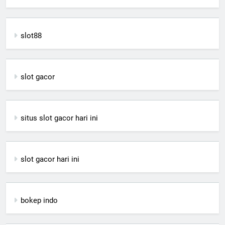
slot88
slot gacor
situs slot gacor hari ini
slot gacor hari ini
bokep indo