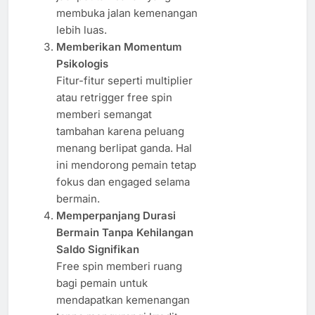
membuka jalan kemenangan
lebih luas.
Memberikan Momentum
Psikologis
Fitur-fitur seperti multiplier
atau retrigger free spin
memberi semangat
tambahan karena peluang
menang berlipat ganda. Hal
ini mendorong pemain tetap
fokus dan engaged selama
bermain.
Memperpanjang Durasi
Bermain Tanpa Kehilangan
Saldo Signifikan
Free spin memberi ruang
bagi pemain untuk
mendapatkan kemenangan