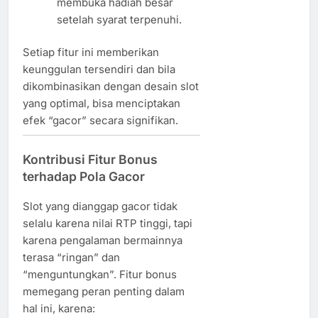
membuka hadiah besar
setelah syarat terpenuhi.
Setiap fitur ini memberikan
keunggulan tersendiri dan bila
dikombinasikan dengan desain slot
yang optimal, bisa menciptakan
efek “gacor” secara signifikan.
Kontribusi Fitur Bonus
terhadap Pola Gacor
Slot yang dianggap gacor tidak
selalu karena nilai RTP tinggi, tapi
karena pengalaman bermainnya
terasa “ringan” dan
“menguntungkan”. Fitur bonus
memegang peran penting dalam
hal ini, karena: