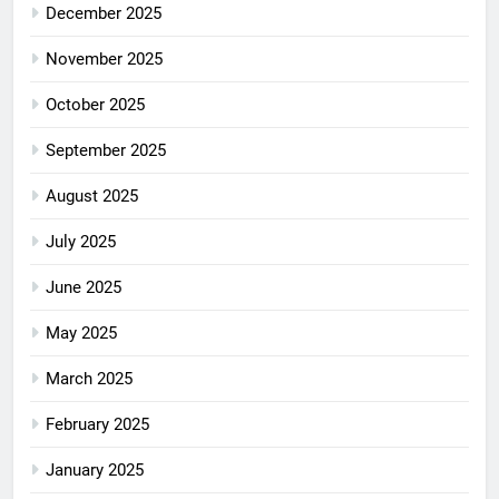
December 2025
November 2025
October 2025
September 2025
August 2025
July 2025
June 2025
May 2025
March 2025
February 2025
January 2025