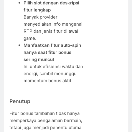
Pilih slot dengan deskripsi
fitur lengkap
Banyak provider
menyediakan info mengenai
RTP dan jenis fitur di awal
game.
Manfaatkan fitur auto-spin
hanya saat fitur bonus
sering muncul
Ini untuk efisiensi waktu dan
energi, sambil menunggu
momentum bonus aktif.
Penutup
Fitur bonus tambahan tidak hanya
memperkaya pengalaman bermain,
tetapi juga menjadi penentu utama