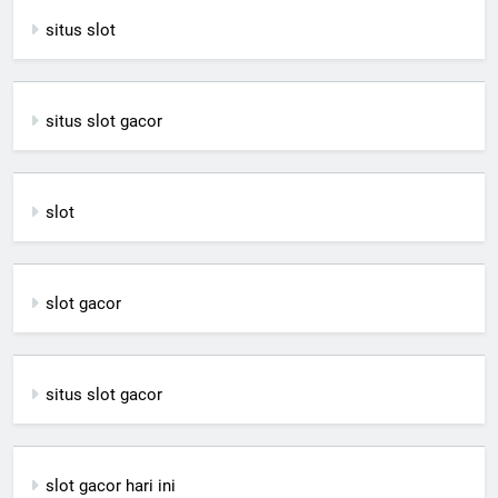
situs slot
situs slot gacor
slot
slot gacor
situs slot gacor
slot gacor hari ini