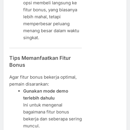
opsi membeli langsung ke
fitur bonus, yang biasanya
lebih mahal, tetapi
memperbesar peluang
menang besar dalam waktu
singkat.
Tips Memanfaatkan Fitur
Bonus
Agar fitur bonus bekerja optimal,
pemain disarankan:
Gunakan mode demo
terlebih dahulu
Ini untuk mengenal
bagaimana fitur bonus
bekerja dan seberapa sering
muncul.