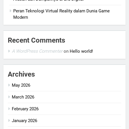
Peran Teknologi Virtual Reality dalam Dunia Game
Modern
Recent Comments
A WordPress Commenter
on
Hello world!
Archives
May 2026
March 2026
February 2026
January 2026