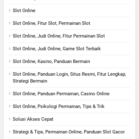
Slot Online
Slot Online, Fitur Slot, Permainan Slot
Slot Online, Judi Online, Fitur Permainan Slot
Slot Online, Judi Online, Game Slot Terbaik
Slot Online, Kasino, Panduan Bermain
Slot Online, Panduan Login, Situs Resmi, Fitur Lengkap,
Strategi Bermain
Slot Online, Panduan Permainan, Casino Online
Slot Online, Psikologi Permainan, Tips & Trik
Solusi Akses Cepat
Strategi & Tips, Permainan Online, Panduan Slot Gacor