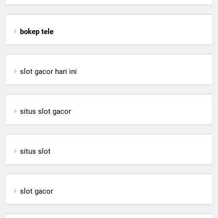
bokep tele
slot gacor hari ini
situs slot gacor
situs slot
slot gacor