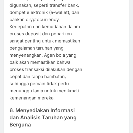
digunakan, seperti transfer bank,
dompet elektronik (e-wallet), dan
bahkan cryptocurrency.
Kecepatan dan kemudahan dalam
proses deposit dan penarikan
sangat penting untuk memastikan
pengalaman taruhan yang
menyenangkan. Agen bola yang
baik akan memastikan bahwa
proses transaksi dilakukan dengan
cepat dan tanpa hambatan,
sehingga pemain tidak perlu
menunggu lama untuk menikmati
kemenangan mereka.
6. Menyediakan Informasi
dan Analisis Taruhan yang
Berguna