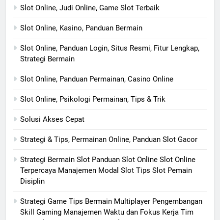
Slot Online, Judi Online, Game Slot Terbaik
Slot Online, Kasino, Panduan Bermain
Slot Online, Panduan Login, Situs Resmi, Fitur Lengkap,
Strategi Bermain
Slot Online, Panduan Permainan, Casino Online
Slot Online, Psikologi Permainan, Tips & Trik
Solusi Akses Cepat
Strategi & Tips, Permainan Online, Panduan Slot Gacor
Strategi Bermain Slot Panduan Slot Online Slot Online
Terpercaya Manajemen Modal Slot Tips Slot Pemain
Disiplin
Strategi Game Tips Bermain Multiplayer Pengembangan
Skill Gaming Manajemen Waktu dan Fokus Kerja Tim