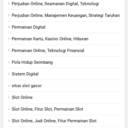
Perjudian Online, Keamanan Digital, Teknologi
Perjudian Online, Manajemen Keuangan, Strategi Taruhan
Permainan Digital
Permainan Kartu, Kasino Online, Hiburan
Permainan Online, Teknologi Finansial
Pola Hidup Seimbang
Sistem Digital
situs slot gacor
Slot Online
Slot Online, Fitur Slot, Permainan Slot
Slot Online, Judi Online, Fitur Permainan Slot