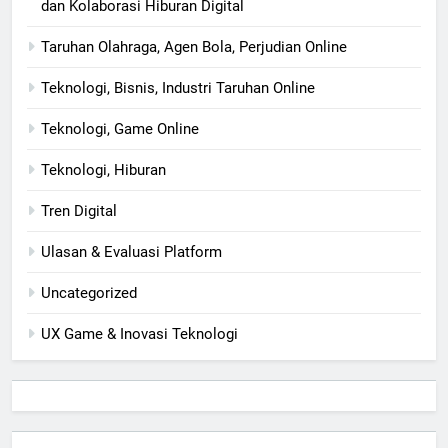
dan Kolaborasi Hiburan Digital
Taruhan Olahraga, Agen Bola, Perjudian Online
Teknologi, Bisnis, Industri Taruhan Online
Teknologi, Game Online
Teknologi, Hiburan
Tren Digital
Ulasan & Evaluasi Platform
Uncategorized
UX Game & Inovasi Teknologi