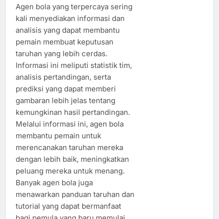
Agen bola yang terpercaya sering
kali menyediakan informasi dan
analisis yang dapat membantu
pemain membuat keputusan
taruhan yang lebih cerdas.
Informasi ini meliputi statistik tim,
analisis pertandingan, serta
prediksi yang dapat memberi
gambaran lebih jelas tentang
kemungkinan hasil pertandingan.
Melalui informasi ini, agen bola
membantu pemain untuk
merencanakan taruhan mereka
dengan lebih baik, meningkatkan
peluang mereka untuk menang.
Banyak agen bola juga
menawarkan panduan taruhan dan
tutorial yang dapat bermanfaat
bagi pemula yang baru memulai