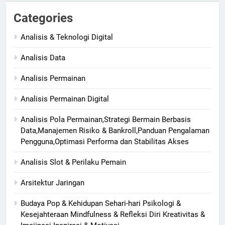
Categories
Analisis & Teknologi Digital
Analisis Data
Analisis Permainan
Analisis Permainan Digital
Analisis Pola Permainan,Strategi Bermain Berbasis
Data,Manajemen Risiko & Bankroll,Panduan Pengalaman
Pengguna,Optimasi Performa dan Stabilitas Akses
Analisis Slot & Perilaku Pemain
Arsitektur Jaringan
Budaya Pop & Kehidupan Sehari-hari Psikologi &
Kesejahteraan Mindfulness & Refleksi Diri Kreativitas &