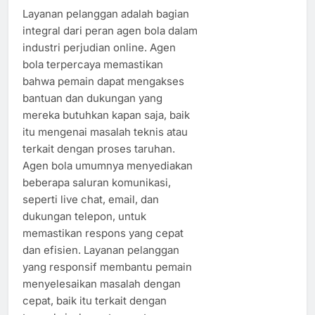
Layanan pelanggan adalah bagian
integral dari peran agen bola dalam
industri perjudian online. Agen
bola terpercaya memastikan
bahwa pemain dapat mengakses
bantuan dan dukungan yang
mereka butuhkan kapan saja, baik
itu mengenai masalah teknis atau
terkait dengan proses taruhan.
Agen bola umumnya menyediakan
beberapa saluran komunikasi,
seperti live chat, email, dan
dukungan telepon, untuk
memastikan respons yang cepat
dan efisien. Layanan pelanggan
yang responsif membantu pemain
menyelesaikan masalah dengan
cepat, baik itu terkait dengan