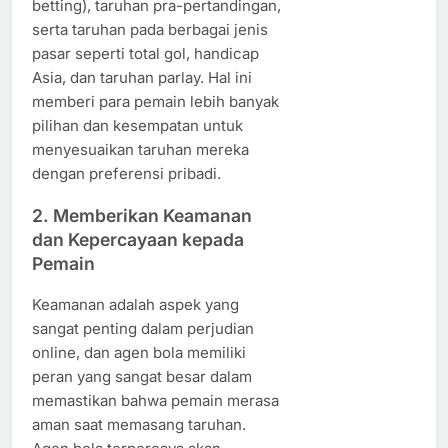
betting), taruhan pra-pertandingan,
serta taruhan pada berbagai jenis
pasar seperti total gol, handicap
Asia, dan taruhan parlay. Hal ini
memberi para pemain lebih banyak
pilihan dan kesempatan untuk
menyesuaikan taruhan mereka
dengan preferensi pribadi.
2. Memberikan Keamanan
dan Kepercayaan kepada
Pemain
Keamanan adalah aspek yang
sangat penting dalam perjudian
online, dan agen bola memiliki
peran yang sangat besar dalam
memastikan bahwa pemain merasa
aman saat memasang taruhan.