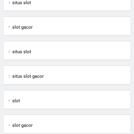
situs slot
slot gacor
situs slot
situs slot gacor
slot
slot gacor