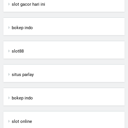
slot gacor hari ini
bokep indo
slot88
situs parlay
bokep indo
slot online