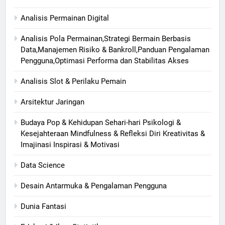
Analisis Permainan Digital
Analisis Pola Permainan,Strategi Bermain Berbasis
Data,Manajemen Risiko & Bankroll,Panduan Pengalaman
Pengguna,Optimasi Performa dan Stabilitas Akses
Analisis Slot & Perilaku Pemain
Arsitektur Jaringan
Budaya Pop & Kehidupan Sehari-hari Psikologi &
Kesejahteraan Mindfulness & Refleksi Diri Kreativitas &
Imajinasi Inspirasi & Motivasi
Data Science
Desain Antarmuka & Pengalaman Pengguna
Dunia Fantasi