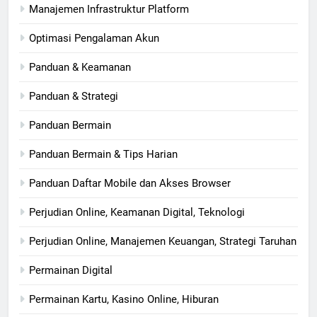
Manajemen Infrastruktur Platform
Optimasi Pengalaman Akun
Panduan & Keamanan
Panduan & Strategi
Panduan Bermain
Panduan Bermain & Tips Harian
Panduan Daftar Mobile dan Akses Browser
Perjudian Online, Keamanan Digital, Teknologi
Perjudian Online, Manajemen Keuangan, Strategi Taruhan
Permainan Digital
Permainan Kartu, Kasino Online, Hiburan