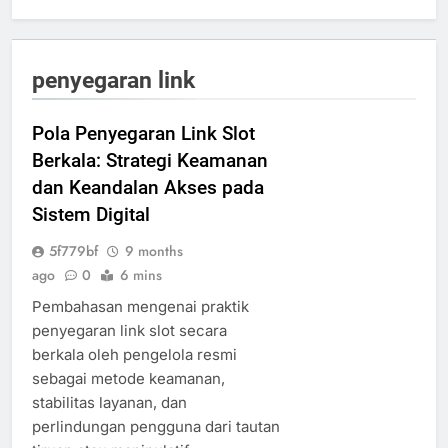
penyegaran link
Pola Penyegaran Link Slot
Berkala: Strategi Keamanan
dan Keandalan Akses pada
Sistem Digital
5f779bf
9 months
ago
0
6 mins
Pembahasan mengenai praktik
penyegaran link slot secara
berkala oleh pengelola resmi
sebagai metode keamanan,
stabilitas layanan, dan
perlindungan pengguna dari tautan