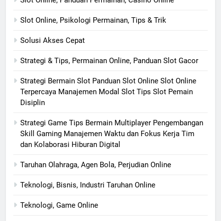
Slot Online, Psikologi Permainan, Tips & Trik
Solusi Akses Cepat
Strategi & Tips, Permainan Online, Panduan Slot Gacor
Strategi Bermain Slot Panduan Slot Online Slot Online
Terpercaya Manajemen Modal Slot Tips Slot Pemain
Disiplin
Strategi Game Tips Bermain Multiplayer Pengembangan
Skill Gaming Manajemen Waktu dan Fokus Kerja Tim
dan Kolaborasi Hiburan Digital
Taruhan Olahraga, Agen Bola, Perjudian Online
Teknologi, Bisnis, Industri Taruhan Online
Teknologi, Game Online