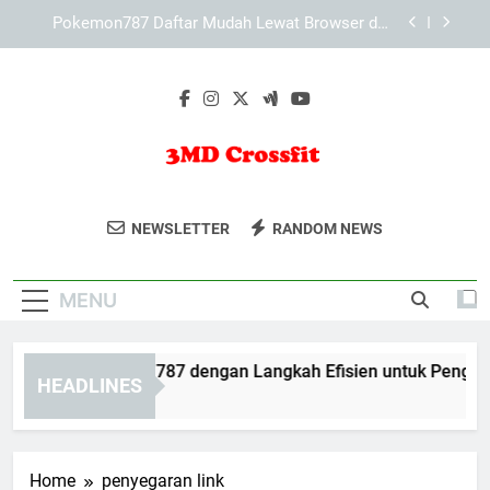
Skip
Pokemon787 Daftar Mudah Lewat Browser dan
Perangkat Mobile
to
content
Pentingnya Menggunakan LAE138 Link Alternatif
yang Valid
Kenapa Game Mobile Jadi Raja di Dunia Gaming?
Ini Alasan dan Dampaknya di Era Digital
Daftar Pokemon787 dengan Langkah Efisien
untuk Pengalaman Lebih Nyaman
3MD Crossfit
Pokemon787 Daftar Mudah Lewat Browser dan
Raih Kebugaran Maksimal Dengan
Perangkat Mobile
NEWSLETTER
RANDOM NEWS
Pelatihan Crossfit Di 3MD Crossfit.
Pentingnya Menggunakan LAE138 Link Alternatif
yang Valid
MENU
Kenapa Game Mobile Jadi Raja di Dunia Gaming?
Ini Alasan dan Dampaknya di Era Digital
Daftar Pokemon787 dengan Langkah Efisien untuk Pengalam
HEADLINES
3 Months Ago
Home
penyegaran link