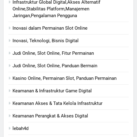
Infrastruktur Global Digital,Akses Alternatif
Online,Stabilitas Platform,Manajemen
Jaringan,Pengalaman Pengguna
Inovasi dalam Permainan Slot Online
Inovasi, Teknologi, Bisnis Digital
Judi Online, Slot Online, Fitur Permainan
Judi Online, Slot Online, Panduan Bermain
Kasino Online, Permainan Slot, Panduan Permainan
Keamanan & Infrastruktur Game Digital
Keamanan Akses & Tata Kelola Infrastruktur
Keamanan Perangkat & Akses Digital
lebah4d