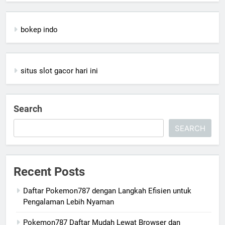
bokep indo
situs slot gacor hari ini
Search
SEARCH
Recent Posts
Daftar Pokemon787 dengan Langkah Efisien untuk
Pengalaman Lebih Nyaman
Pokemon787 Daftar Mudah Lewat Browser dan