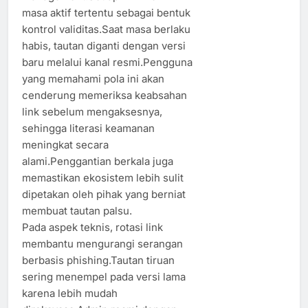
masa aktif tertentu sebagai bentuk
kontrol validitas.Saat masa berlaku
habis, tautan diganti dengan versi
baru melalui kanal resmi.Pengguna
yang memahami pola ini akan
cenderung memeriksa keabsahan
link sebelum mengaksesnya,
sehingga literasi keamanan
meningkat secara
alami.Penggantian berkala juga
memastikan ekosistem lebih sulit
dipetakan oleh pihak yang berniat
membuat tautan palsu.
Pada aspek teknis, rotasi link
membantu mengurangi serangan
berbasis phishing.Tautan tiruan
sering menempel pada versi lama
karena lebih mudah