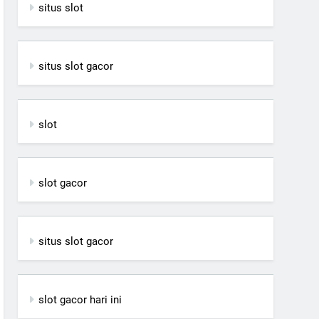
situs slot
situs slot gacor
slot
slot gacor
situs slot gacor
slot gacor hari ini