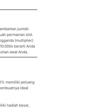
gambarkan jumlah
ah permainan slot.
gganda (multiplier)
10.000x berarti Anda
ruhan awal Anda.
96% memiliki peluang
membuatnya ideal
iliki hadiah besar,