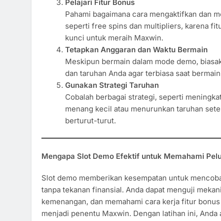
Pelajari Fitur Bonus
Pahami bagaimana cara mengaktifkan dan me
seperti free spins dan multipliers, karena fit
kunci untuk meraih Maxwin.
Tetapkan Anggaran dan Waktu Bermain
Meskipun bermain dalam mode demo, biasa
dan taruhan Anda agar terbiasa saat bermain
Gunakan Strategi Taruhan
Cobalah berbagai strategi, seperti meningka
menang kecil atau menurunkan taruhan sete
berturut-turut.
Mengapa Slot Demo Efektif untuk Memahami Pel
Slot demo memberikan kesempatan untuk mencoba
tanpa tekanan finansial. Anda dapat menguji mekan
kemenangan, dan memahami cara kerja fitur bonus 
menjadi penentu Maxwin. Dengan latihan ini, Anda a