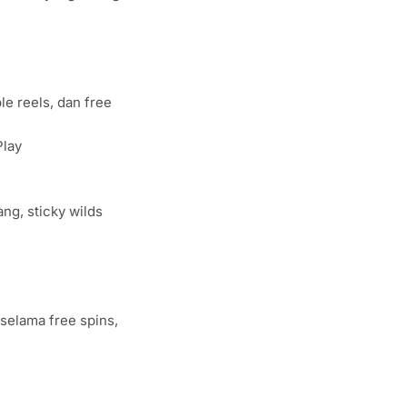
le reels, dan free
Play
ng, sticky wilds
selama free spins,