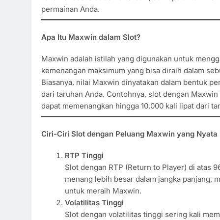
permainan Anda.
Apa Itu Maxwin dalam Slot?
Maxwin adalah istilah yang digunakan untuk meng
kemenangan maksimum yang bisa diraih dalam sebu
Biasanya, nilai Maxwin dinyatakan dalam bentuk pen
dari taruhan Anda. Contohnya, slot dengan Maxwin 
dapat memenangkan hingga 10.000 kali lipat dari ta
Ciri-Ciri Slot dengan Peluang Maxwin yang Nyata
RTP Tinggi
Slot dengan RTP (Return to Player) di atas 
menang lebih besar dalam jangka panjang, 
untuk meraih Maxwin.
Volatilitas Tinggi
Slot dengan volatilitas tinggi sering kali mem