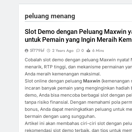
peluang menang
Slot Demo dengan Peluang Maxwin y
untuk Pemain yang Ingin Meraih Ke
5f779bf
2 Years Ago
0
6 Mins
Cobalah slot demo dengan peluang Maxwin nyata! N
menarik, RTP tinggi, dan mekanisme permainan y
Anda meraih kemenangan maksimal.
Slot online dengan peluang
Maxwin
(kemenangan m
incaran banyak pemain yang menginginkan hadiah 
demo, Anda bisa mencoba berbagai slot dengan pe
tanpa risiko finansial. Dengan memahami pola perm
bonus, Anda dapat meningkatkan peluang untuk me
bermain dengan uang sungguhan.
Artikel ini akan membahas ciri-ciri slot dengan pe
rekomendasi slot demo terbaik, dan tips untuk me