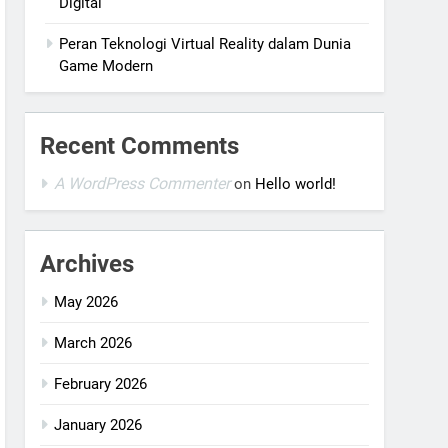
Digital
Peran Teknologi Virtual Reality dalam Dunia
Game Modern
Recent Comments
A WordPress Commenter
on
Hello world!
Archives
May 2026
March 2026
February 2026
January 2026