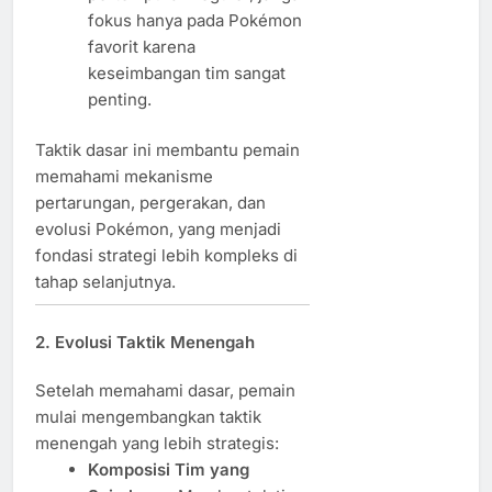
fokus hanya pada Pokémon
favorit karena
keseimbangan tim sangat
penting.
Taktik dasar ini membantu pemain
memahami mekanisme
pertarungan, pergerakan, dan
evolusi Pokémon, yang menjadi
fondasi strategi lebih kompleks di
tahap selanjutnya.
2. Evolusi Taktik Menengah
Setelah memahami dasar, pemain
mulai mengembangkan taktik
menengah yang lebih strategis:
Komposisi Tim yang