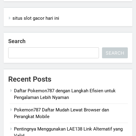
situs slot gacor hari ini
Search
SEARCH
Recent Posts
Daftar Pokemon787 dengan Langkah Efisien untuk
Pengalaman Lebih Nyaman
Pokemon787 Daftar Mudah Lewat Browser dan
Perangkat Mobile
Pentingnya Menggunakan LAE138 Link Alternatif yang
Valid