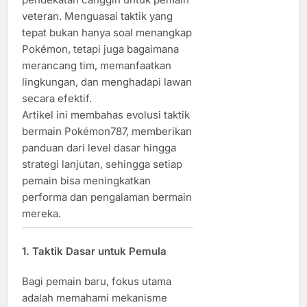
veteran. Menguasai taktik yang
tepat bukan hanya soal menangkap
Pokémon, tetapi juga bagaimana
merancang tim, memanfaatkan
lingkungan, dan menghadapi lawan
secara efektif.
Artikel ini membahas evolusi taktik
bermain Pokémon787, memberikan
panduan dari level dasar hingga
strategi lanjutan, sehingga setiap
pemain bisa meningkatkan
performa dan pengalaman bermain
mereka.
1. Taktik Dasar untuk Pemula
Bagi pemain baru, fokus utama
adalah memahami mekanisme