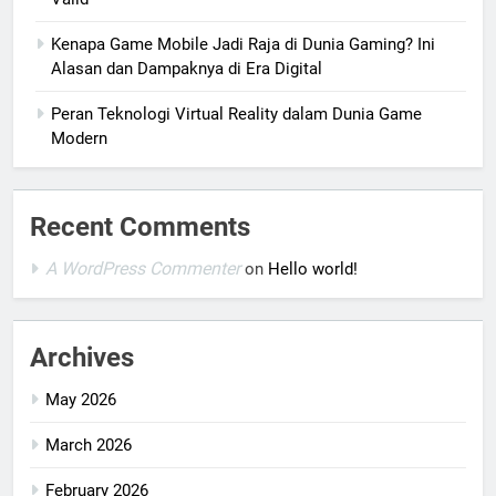
Kenapa Game Mobile Jadi Raja di Dunia Gaming? Ini
Alasan dan Dampaknya di Era Digital
Peran Teknologi Virtual Reality dalam Dunia Game
Modern
Recent Comments
A WordPress Commenter
on
Hello world!
Archives
May 2026
March 2026
February 2026