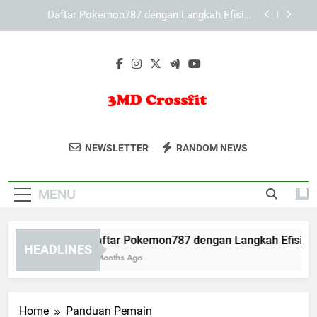
Skip
Pokemon787 Daftar Mudah Lewat Browser dan
to
Perangkat Mobile
content
Pentingnya Menggunakan LAE138 Link Alternatif
yang Valid
Kenapa Game Mobile Jadi Raja di Dunia Gaming?
Ini Alasan dan Dampaknya di Era Digital
Daftar Pokemon787 dengan Langkah Efisien
untuk Pengalaman Lebih Nyaman
3MD Crossfit
Raih Kebugaran Maksimal Dengan
Pokemon787 Daftar Mudah Lewat Browser dan
NEWSLETTER
RANDOM NEWS
Perangkat Mobile
Pelatihan Crossfit Di 3MD Crossfit.
Pentingnya Menggunakan LAE138 Link Alternatif
yang Valid
MENU
Kenapa Game Mobile Jadi Raja di Dunia Gaming?
Ini Alasan dan Dampaknya di Era Digital
Daftar Pokemon787 dengan Langkah Efisien un
HEADLINES
3 Months Ago
Home
Panduan Pemain