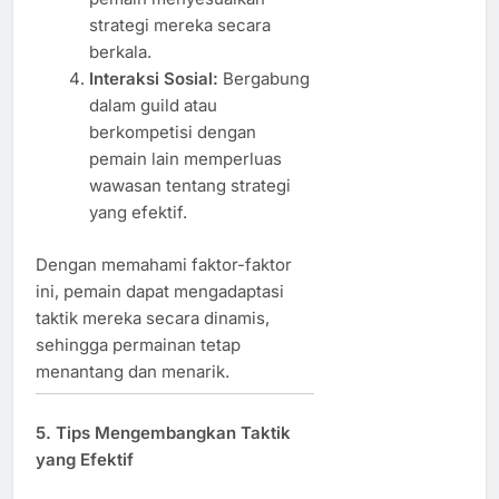
strategi mereka secara
berkala.
Interaksi Sosial:
Bergabung
dalam guild atau
berkompetisi dengan
pemain lain memperluas
wawasan tentang strategi
yang efektif.
Dengan memahami faktor-faktor
ini, pemain dapat mengadaptasi
taktik mereka secara dinamis,
sehingga permainan tetap
menantang dan menarik.
5. Tips Mengembangkan Taktik
yang Efektif