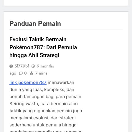
Panduan Pemain
Evolusi Taktik Bermain
Pokémon787: Dari Pemula
hingga Ahli Strategi
5f779bf
9 months
ago
0
7 mins
link pokemon787
menawarkan
dunia yang luas, kompleks, dan
penuh tantangan bagi para pemain.
Seiring waktu, cara bermain atau
taktik
yang digunakan pemain juga
mengalami evolusi, dari strategi
sederhana untuk pemula hingga
pendekatan canggih untuk pemain