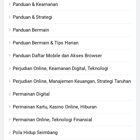
Panduan & Keamanan
Panduan & Strategi
Panduan Bermain
Panduan Bermain & Tips Harian
Panduan Daftar Mobile dan Akses Browser
Perjudian Online, Keamanan Digital, Teknologi
Perjudian Online, Manajemen Keuangan, Strategi Taruhan
Permainan Digital
Permainan Kartu, Kasino Online, Hiburan
Permainan Online, Teknologi Finansial
Pola Hidup Seimbang