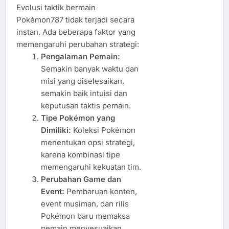
Evolusi taktik bermain
Pokémon787 tidak terjadi secara
instan. Ada beberapa faktor yang
memengaruhi perubahan strategi:
Pengalaman Pemain:
Semakin banyak waktu dan
misi yang diselesaikan,
semakin baik intuisi dan
keputusan taktis pemain.
Tipe Pokémon yang
Dimiliki:
Koleksi Pokémon
menentukan opsi strategi,
karena kombinasi tipe
memengaruhi kekuatan tim.
Perubahan Game dan
Event:
Pembaruan konten,
event musiman, dan rilis
Pokémon baru memaksa
pemain menyesuaikan