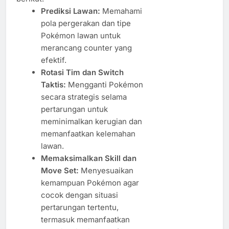
Prediksi Lawan:
Memahami
pola pergerakan dan tipe
Pokémon lawan untuk
merancang counter yang
efektif.
Rotasi Tim dan Switch
Taktis:
Mengganti Pokémon
secara strategis selama
pertarungan untuk
meminimalkan kerugian dan
memanfaatkan kelemahan
lawan.
Memaksimalkan Skill dan
Move Set:
Menyesuaikan
kemampuan Pokémon agar
cocok dengan situasi
pertarungan tertentu,
termasuk memanfaatkan