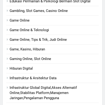
Edukasi Permainan & Psikologi Bermain Slot Digital
Gambling, Slot Games, Casino Online
Game Online
Game Online & Teknologi
Game Online, Tips & Trik, Judi Online
Game, Kasino, Hiburan
Gaming Online, Slot Online
Hiburan Digital
Infrastruktur & Arsitektur Data
Infrastruktur Global Digital,Akses Alternatif
Online,Stabilitas Platform,Manajemen
Jaringan,Pengalaman Pengguna