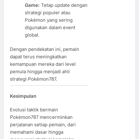
Game:
Tetap update dengan
strategi populer atau
Pokémon yang sering
digunakan dalam event
global.
Dengan pendekatan ini, pemain
dapat terus meningkatkan
kemampuan mereka dari level
pemula hingga menjadi ahli
strategi Pokémon787.
Kesimpulan
Evolusi taktik bermain
Pokémon787 mencerminkan
perjalanan setiap pemain, dari
memahami dasar hingga