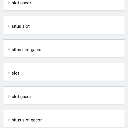
slot gacor
situs slot
situs slot gacor
slot
slot gacor
situs slot gacor