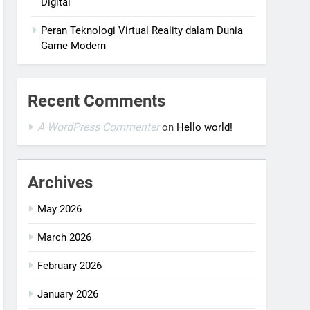
Digital
Peran Teknologi Virtual Reality dalam Dunia
Game Modern
Recent Comments
A WordPress Commenter
on
Hello world!
Archives
May 2026
March 2026
February 2026
January 2026