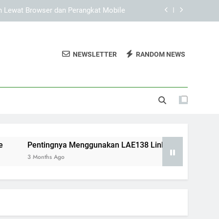
 Lewat Browser dan Perangkat Mobile
kan LAE138 Link Alternatif yang Valid
i Alasan dan Dampaknya di Era Digital
NEWSLETTER
RANDOM NEWS
isien untuk Pengalaman Lebih Nyaman
 Lewat Browser dan Perangkat Mobile
kan LAE138 Link Alternatif yang Valid
i Alasan dan Dampaknya di Era Digital
ingnya Menggunakan LAE138 Link Alternatif yang Valid
ths Ago