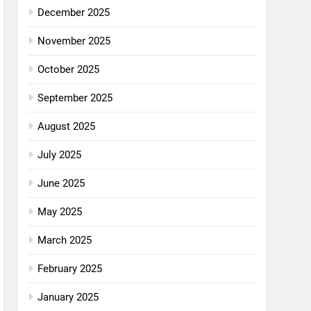
December 2025
November 2025
October 2025
September 2025
August 2025
July 2025
June 2025
May 2025
March 2025
February 2025
January 2025