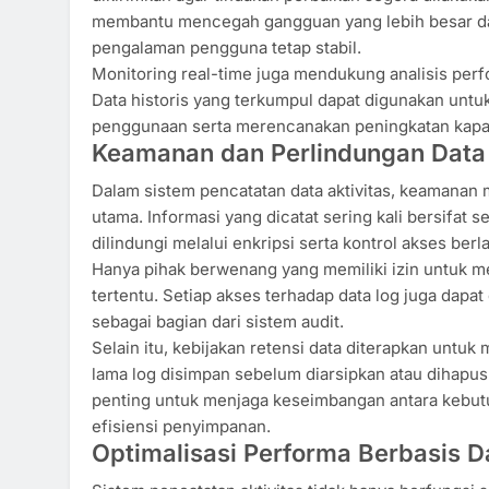
membantu mencegah gangguan yang lebih besar d
pengalaman pengguna tetap stabil.
Monitoring real-time juga mendukung analisis perf
Data historis yang terkumpul dapat digunakan untu
penggunaan serta merencanakan peningkatan kapasi
Keamanan dan Perlindungan Data
Dalam sistem pencatatan data aktivitas, keamanan m
utama. Informasi yang dicatat sering kali bersifat se
dilindungi melalui enkripsi serta kontrol akses berla
Hanya pihak berwenang yang memiliki izin untuk m
tertentu. Setiap akses terhadap data log juga dapat
sebagai bagian dari sistem audit.
Selain itu, kebijakan retensi data diterapkan untu
lama log disimpan sebelum diarsipkan atau dihapus 
penting untuk menjaga keseimbangan antara kebutu
efisiensi penyimpanan.
Optimalisasi Performa Berbasis D