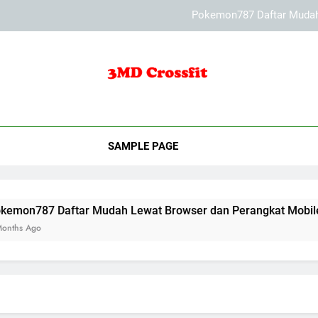
Pokemon787 Daftar Mudah
Pentingnya Mengguna
Kenapa Game Mobile Jadi Raja di Dunia Gaming? In
 Crossfit
Daftar Pokemon787 dengan Langkah Ef
aran Maksimal Dengan Pelatihan Crossfit Di 3MD Crossfit.
Pokemon787 Daftar Mudah
SAMPLE PAGE
Pentingnya Mengguna
Kenapa Game Mobile Jadi Raja di Dunia Gaming? In
ftar Mudah Lewat Browser dan Perangkat Mobile
Pent
3 Mon