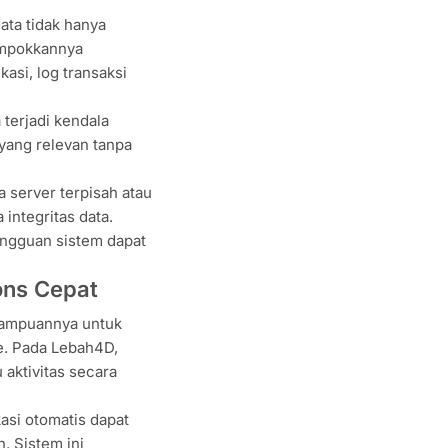
ata tidak hanya
ompokkannya
kasi, log transaksi
terjadi kendala
 yang relevan tanpa
a server terpisah atau
integritas data.
gangguan sistem dapat
ons Cepat
mampuannya untuk
e. Pada Lebah4D,
aktivitas secara
kasi otomatis dapat
. Sistem ini