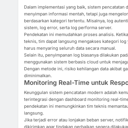
Dalam implementasi yang baik, sistem pencatatan d
menyimpan informasi mentah, tetapi juga mengel
berdasarkan kategori tertentu. Misalnya, log autenti
sistem, log error, serta log performa server.
Pendekatan ini memudahkan proses analisis. Ketika 
teknis, tim dapat langsung mengakses kategori log
harus menyaring seluruh data secara manual.
Selain itu, penyimpanan log biasanya dilakukan pad
menggunakan sistem berbasis cloud untuk menjaga 
Dengan metode ini, risiko kehilangan data akibat 
diminimalkan.
Monitoring Real-Time untuk Resp
Keunggulan sistem pencatatan modern adalah ke
terintegrasi dengan dashboard monitoring real-tim
pendekatan ini memungkinkan tim teknis memantau 
langsung.
Jika terjadi error atau lonjakan beban server, notifi
dikirimkan agar tindakan perbaikan segera dilakukan