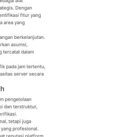
ebagai alat
rategis. Dengan
tifikasi fitur yang
ta area yang
ngan berkelanjutan.
arkan asumsi,
 tercatat dalam
ik pada jam tertentu,
asitas server secara
ah
lam pengelolaan
i dan terstruktur,
rifikasi.
al, tetapi juga
yang profesional.
at reputasi platform