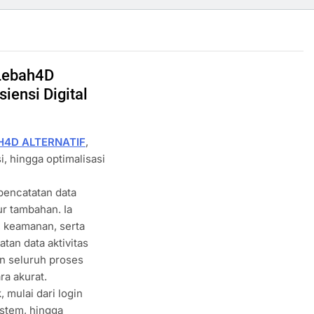
 Lebah4D
iensi Digital
H4D ALTERNATIF
,
i, hingga optimalisasi
pencatatan data
tur tambahan. Ia
, keamanan, serta
tan data aktivitas
n seluruh proses
ra akurat.
 mulai dari login
istem, hingga