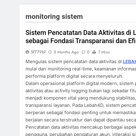
monitoring sistem
Sistem Pencatatan Data Aktivitas di
sebagai Fondasi Transparansi dan Efis
5f779bf
5 Months Ago
0
7 Mins
Mengulas sistem pencatatan data aktivitas di
LEBA
mulai dari monitoring real-time, keamanan informas
performa platform digital secara menyeluruh.
Dalam operasional platform digital modern, sistem 
aktivitas atau activity logging bukan lagi sekadar fi
menjadi komponen vital yang mendukung stabilitas
transparansi layanan. Pada Lebah4D, sistem pencata
berperan sebagai fondasi penting untuk memastika
berjalan secara terstruktur dan dapat dipantau seca
Pencatatan data aktivitas mencakup berbagai aspek,
pengguna, perubahan pengaturan akun, interaksi s