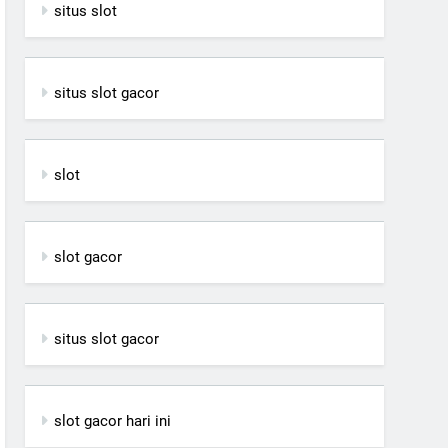
situs slot
situs slot gacor
slot
slot gacor
situs slot gacor
slot gacor hari ini