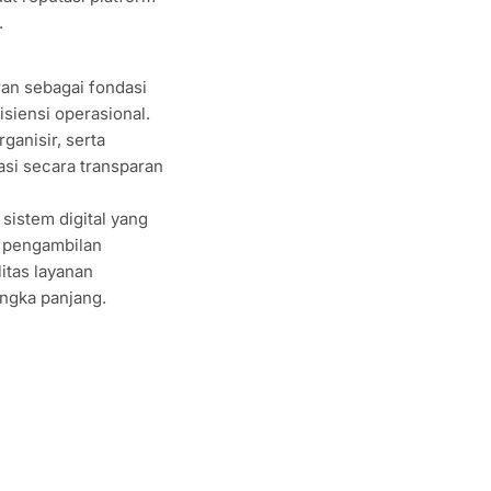
.
ran sebagai fondasi
isiensi operasional.
ganisir, serta
asi secara transparan
sistem digital yang
 pengambilan
itas layanan
ngka panjang.