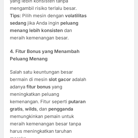
yang lebih konsisten tanpa
mengambil risiko terlalu besar.
Tips:
Pilih mesin dengan
volatilitas
sedang
jika Anda ingin
peluang
menang lebih konsisten
dan
meraih kemenangan besar.
4.
Fitur Bonus yang Menambah
Peluang Menang
Salah satu keuntungan besar
bermain di mesin
slot gacor
adalah
adanya
fitur bonus
yang
meningkatkan peluang
kemenangan. Fitur seperti
putaran
gratis
,
wilds
, dan
pengganda
memungkinkan pemain untuk
meraih kemenangan besar tanpa
harus meningkatkan taruhan