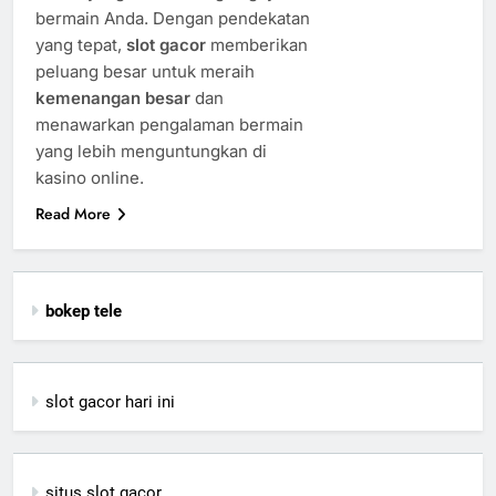
bermain Anda. Dengan pendekatan
yang tepat,
slot gacor
memberikan
peluang besar untuk meraih
kemenangan besar
dan
menawarkan pengalaman bermain
yang lebih menguntungkan di
kasino online.
Read More
bokep tele
slot gacor hari ini
situs slot gacor