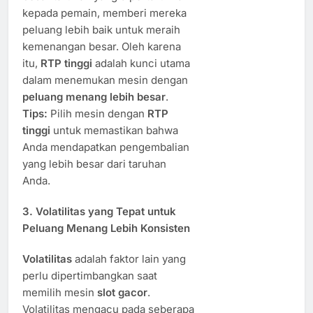
kepada pemain, memberi mereka
peluang lebih baik untuk meraih
kemenangan besar. Oleh karena
itu,
RTP tinggi
adalah kunci utama
dalam menemukan mesin dengan
peluang menang lebih besar
.
Tips:
Pilih mesin dengan
RTP
tinggi
untuk memastikan bahwa
Anda mendapatkan pengembalian
yang lebih besar dari taruhan
Anda.
3.
Volatilitas yang Tepat untuk
Peluang Menang Lebih Konsisten
Volatilitas
adalah faktor lain yang
perlu dipertimbangkan saat
memilih mesin
slot gacor
.
Volatilitas mengacu pada seberapa