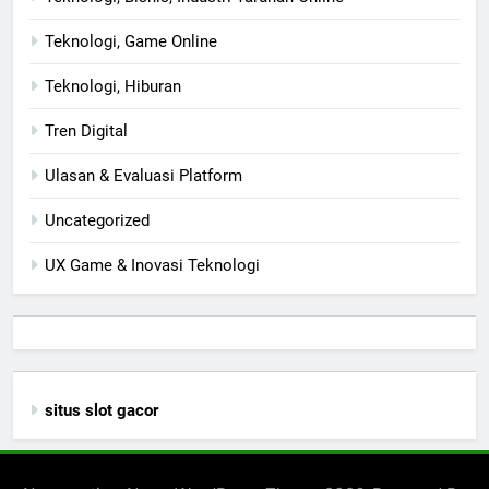
Teknologi, Game Online
Teknologi, Hiburan
Tren Digital
Ulasan & Evaluasi Platform
Uncategorized
UX Game & Inovasi Teknologi
situs slot gacor