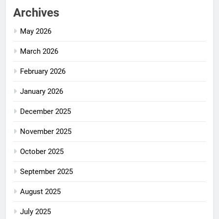
Archives
May 2026
March 2026
February 2026
January 2026
December 2025
November 2025
October 2025
September 2025
August 2025
July 2025