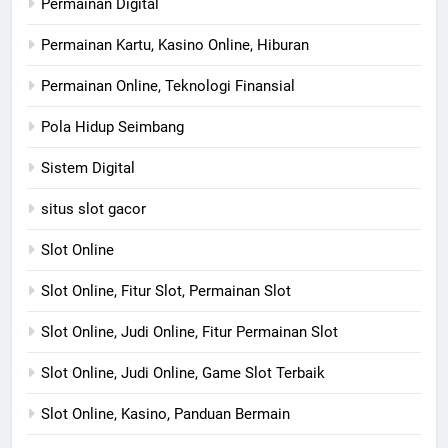
Permainan Digital
Permainan Kartu, Kasino Online, Hiburan
Permainan Online, Teknologi Finansial
Pola Hidup Seimbang
Sistem Digital
situs slot gacor
Slot Online
Slot Online, Fitur Slot, Permainan Slot
Slot Online, Judi Online, Fitur Permainan Slot
Slot Online, Judi Online, Game Slot Terbaik
Slot Online, Kasino, Panduan Bermain