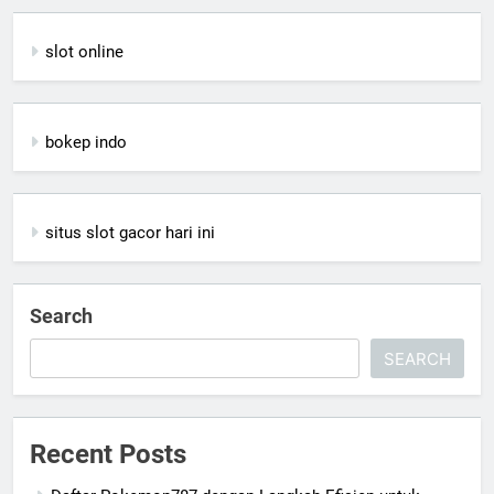
slot online
bokep indo
situs slot gacor hari ini
Search
SEARCH
Recent Posts