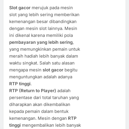
Slot gacor
merujuk pada mesin
slot yang lebih sering memberikan
kemenangan besar dibandingkan
dengan mesin slot lainnya. Mesin
ini dikenal karena memiliki pola
pembayaran yang lebih sering
,
yang memungkinkan pemain untuk
meraih hadiah lebih banyak dalam
waktu singkat. Salah satu alasan
mengapa mesin
slot gacor
begitu
menguntungkan adalah adanya
RTP tinggi
.
RTP (Return to Player)
adalah
persentase dari total taruhan yang
diharapkan akan dikembalikan
kepada pemain dalam bentuk
kemenangan. Mesin dengan
RTP
tinggi
mengembalikan lebih banyak