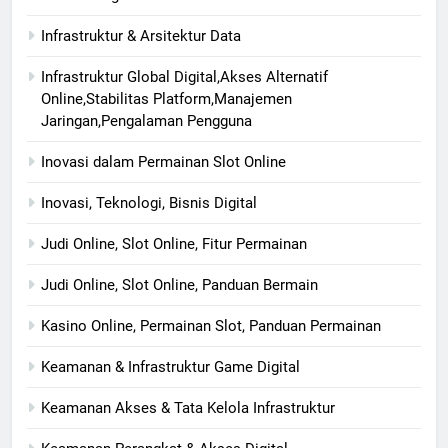
Infrastruktur & Arsitektur Data
Infrastruktur Global Digital,Akses Alternatif
Online,Stabilitas Platform,Manajemen
Jaringan,Pengalaman Pengguna
Inovasi dalam Permainan Slot Online
Inovasi, Teknologi, Bisnis Digital
Judi Online, Slot Online, Fitur Permainan
Judi Online, Slot Online, Panduan Bermain
Kasino Online, Permainan Slot, Panduan Permainan
Keamanan & Infrastruktur Game Digital
Keamanan Akses & Tata Kelola Infrastruktur