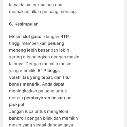
lama dalam permainan dan
memaksimalkan peluang menang.
6.
Kesimpulan
Mesin
slot gacor
dengan
RTP
tinggi
memberikan
peluang
menang lebih besar
dan lebih
sering dibandingkan dengan mesin
lainnya. Dengan memilih mesin
yang memiliki
RTP tinggi
,
volatilitas yang tepat
, dan
fitur
bonus menarik
, Anda dapat
meningkatkan peluang untuk
meraih
pembayaran besar
dan
jackpot
.
Jangan lupa untuk mengelola
bankroll
dengan bijak dan memilih
mesin yang sesuai dengan gaya