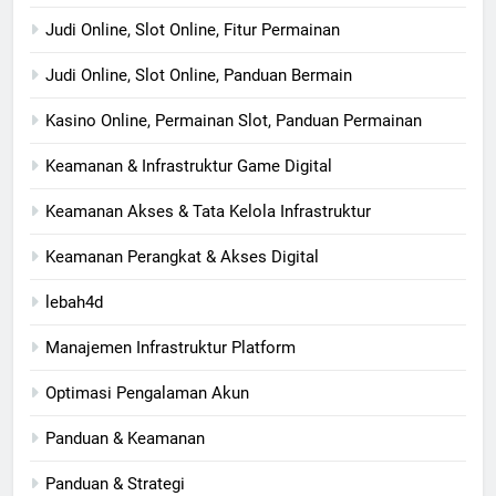
Judi Online, Slot Online, Fitur Permainan
Judi Online, Slot Online, Panduan Bermain
Kasino Online, Permainan Slot, Panduan Permainan
Keamanan & Infrastruktur Game Digital
Keamanan Akses & Tata Kelola Infrastruktur
Keamanan Perangkat & Akses Digital
lebah4d
Manajemen Infrastruktur Platform
Optimasi Pengalaman Akun
Panduan & Keamanan
Panduan & Strategi