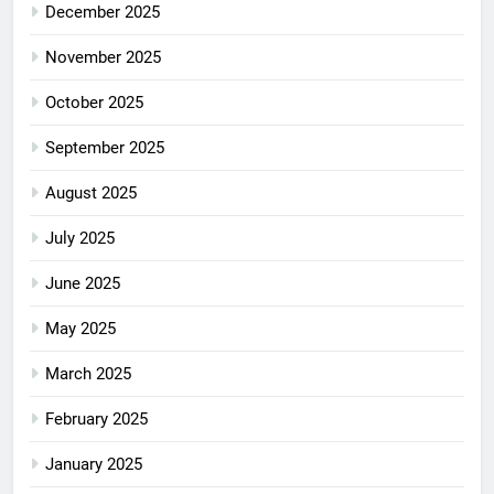
December 2025
November 2025
October 2025
September 2025
August 2025
July 2025
June 2025
May 2025
March 2025
February 2025
January 2025