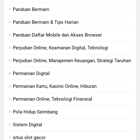
Panduan Bermain
Panduan Bermain & Tips Harian
Panduan Daftar Mobile dan Akses Browser
Perjudian Online, Keamanan Digital, Teknologi
Perjudian Online, Manajemen Keuangan, Strategi Taruhan
Permainan Digital
Permainan Kartu, Kasino Online, Hiburan
Permainan Online, Teknologi Finansial
Pola Hidup Seimbang
Sistem Digital
situs slot gacor