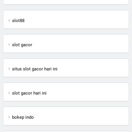
slot88
slot gacor
situs slot gacor hari ini
slot gacor hari ini
bokep indo