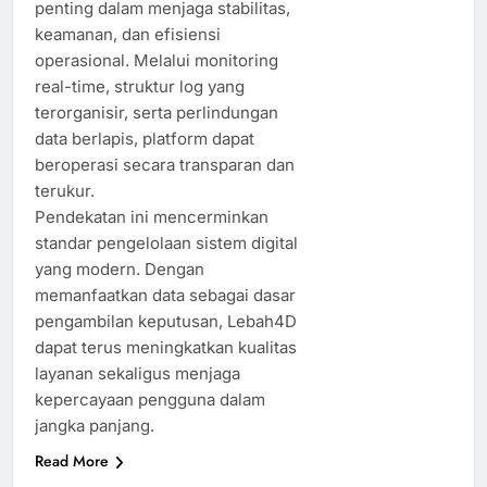
penting dalam menjaga stabilitas,
keamanan, dan efisiensi
operasional. Melalui monitoring
real-time, struktur log yang
terorganisir, serta perlindungan
data berlapis, platform dapat
beroperasi secara transparan dan
terukur.
Pendekatan ini mencerminkan
standar pengelolaan sistem digital
yang modern. Dengan
memanfaatkan data sebagai dasar
pengambilan keputusan, Lebah4D
dapat terus meningkatkan kualitas
layanan sekaligus menjaga
kepercayaan pengguna dalam
jangka panjang.
Read More