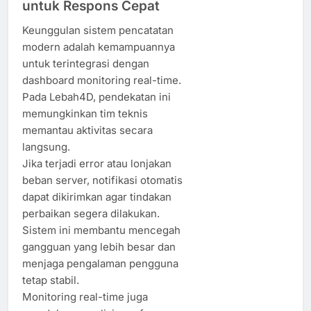
untuk Respons Cepat
Keunggulan sistem pencatatan
modern adalah kemampuannya
untuk terintegrasi dengan
dashboard monitoring real-time.
Pada Lebah4D, pendekatan ini
memungkinkan tim teknis
memantau aktivitas secara
langsung.
Jika terjadi error atau lonjakan
beban server, notifikasi otomatis
dapat dikirimkan agar tindakan
perbaikan segera dilakukan.
Sistem ini membantu mencegah
gangguan yang lebih besar dan
menjaga pengalaman pengguna
tetap stabil.
Monitoring real-time juga