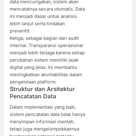
data mencurigakan, sistem akan
mencatatnya secara otomatis. Data
ini menjadi dasar untuk analisis
lebih lanjut serta tindakan
preventif.
Ketiga, sebagai bagian dari audit
internal. Transparansi operasional
menjadi lebih terjaga karena setiap
perubahan sistem memiliki jejak
digital yang jelas. Ini membantu
meningkatkan akuntabilitas dalam
pengelolaan platform.
Struktur dan Arsitektur
Pencatatan Data
Dalam implementasi yang baik,
sistem pencatatan data tidak hanya
menyimpan informasi mentah,
tetapi juga mengelompokkannya