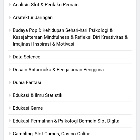
Analisis Slot & Perilaku Pemain
Arsitektur Jaringan
Budaya Pop & Kehidupan Sehari-hari Psikologi &
Kesejahteraan Mindfulness & Refleksi Diri Kreativitas &
Imajinasi Inspirasi & Motivasi
Data Science
Desain Antarmuka & Pengalaman Pengguna
Dunia Fantasi
Edukasi & Ilmu Statistik
Edukasi Game
Edukasi Permainan & Psikologi Bermain Slot Digital
Gambling, Slot Games, Casino Online