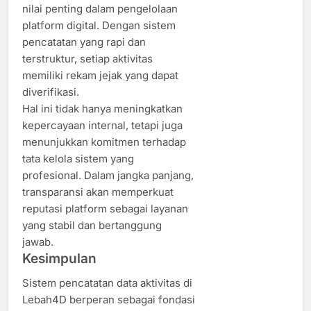
nilai penting dalam pengelolaan
platform digital. Dengan sistem
pencatatan yang rapi dan
terstruktur, setiap aktivitas
memiliki rekam jejak yang dapat
diverifikasi.
Hal ini tidak hanya meningkatkan
kepercayaan internal, tetapi juga
menunjukkan komitmen terhadap
tata kelola sistem yang
profesional. Dalam jangka panjang,
transparansi akan memperkuat
reputasi platform sebagai layanan
yang stabil dan bertanggung
jawab.
Kesimpulan
Sistem pencatatan data aktivitas di
Lebah4D berperan sebagai fondasi