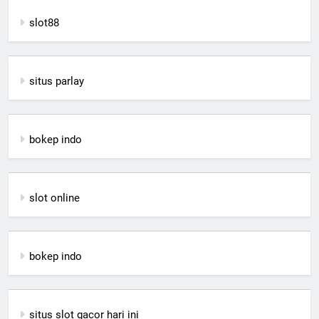
slot88
situs parlay
bokep indo
slot online
bokep indo
situs slot gacor hari ini