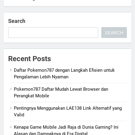
Search
SEARCH
Recent Posts
Daftar Pokemon787 dengan Langkah Efisien untuk
Pengalaman Lebih Nyaman
Pokemon787 Daftar Mudah Lewat Browser dan
Perangkat Mobile
Pentingnya Menggunakan LAE138 Link Alternatif yang
Valid
Kenapa Game Mobile Jadi Raja di Dunia Gaming? Ini
Alasan dan Dampaknya di Era Digital