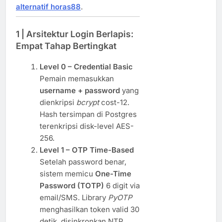
alternatif horas88
.
1 | Arsitektur Login Berlapis:
Empat Tahap Bertingkat
Level 0 – Credential Basic
Pemain memasukkan
username + password
yang
dienkripsi
bcrypt
cost-12.
Hash tersimpan di Postgres
terenkripsi disk-level AES-
256.
Level 1 – OTP Time-Based
Setelah password benar,
sistem memicu
One-Time
Password (TOTP)
6 digit via
email/SMS. Library
PyOTP
menghasilkan token valid 30
detik, disinkronkan NTP.