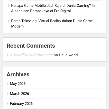
Kenapa Game Mobile Jadi Raja di Dunia Gaming? Ini
Alasan dan Dampaknya di Era Digital
Peran Teknologi Virtual Reality dalam Dunia Game
Modern
Recent Comments
A WordPress Commenter
on
Hello world!
Archives
May 2026
March 2026
February 2026