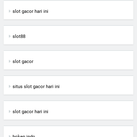
slot gacor hari ini
slot88
slot gacor
situs slot gacor hari ini
slot gacor hari ini
bokep indo