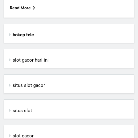
Read More
bokep tele
slot gacor hari ini
situs slot gacor
situs slot
slot gacor