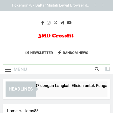
Skip
Pentingnya Menggunakan LAE138 Link Alternatif
to
yang Valid
content
Kenapa Game Mobile Jadi Raja di Dunia Gaming?
Ini Alasan dan Dampaknya di Era Digital
Daftar Pokemon787 dengan Langkah Efisien
untuk Pengalaman Lebih Nyaman
Pokemon787 Daftar Mudah Lewat Browser dan
Perangkat Mobile
3MD Crossfit
Raih Kebugaran Maksimal Dengan
Pentingnya Menggunakan LAE138 Link Alternatif
NEWSLETTER
RANDOM NEWS
yang Valid
Pelatihan Crossfit Di 3MD Crossfit.
Kenapa Game Mobile Jadi Raja di Dunia Gaming?
Ini Alasan dan Dampaknya di Era Digital
MENU
ftar Pokemon787 dengan Langkah Efisien untuk Pengalaman
HEADLINES
Months Ago
Home
Horas88