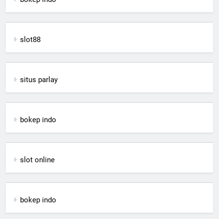
slot88
situs parlay
bokep indo
slot online
bokep indo