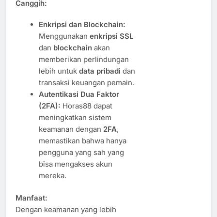
Canggih:
Enkripsi dan Blockchain:
Menggunakan
enkripsi SSL
dan
blockchain
akan
memberikan perlindungan
lebih untuk
data pribadi
dan
transaksi keuangan pemain.
Autentikasi Dua Faktor
(2FA):
Horas88 dapat
meningkatkan sistem
keamanan dengan
2FA
,
memastikan bahwa hanya
pengguna yang sah yang
bisa mengakses akun
mereka.
Manfaat:
Dengan keamanan yang lebih