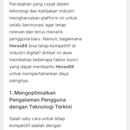
Perubahan yang cepat dalam
teknologi dan kebijakan industri
mengharuskan platform ini untuk
selalu berinovasi agar tetap
relevan dan terus menarik
pengguna baru. Namun, bagaimana
Horas88
bisa tetap kompetitif di
industri digital? Artikel ini akan
membahas beberapa faktor kunci
yang dapat membantu
Horas88
untuk mempertahankan daya
saingnya.
1. Mengoptimalkan
Pengalaman Pengguna
dengan Teknologi Terkini
Salah satu cara untuk tetap
kompetitif adalah dengan