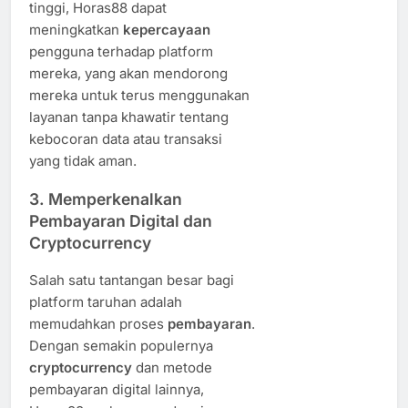
tinggi, Horas88 dapat
meningkatkan
kepercayaan
pengguna terhadap platform
mereka, yang akan mendorong
mereka untuk terus menggunakan
layanan tanpa khawatir tentang
kebocoran data atau transaksi
yang tidak aman.
3. Memperkenalkan
Pembayaran Digital dan
Cryptocurrency
Salah satu tantangan besar bagi
platform taruhan adalah
memudahkan proses
pembayaran
.
Dengan semakin populernya
cryptocurrency
dan metode
pembayaran digital lainnya,