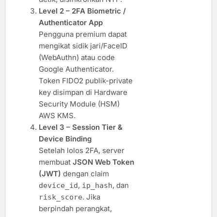
Level 2 – 2FA Biometric /
Authenticator App
Pengguna premium dapat
mengikat sidik jari/FaceID
(WebAuthn) atau code
Google Authenticator.
Token FIDO2 publik-private
key disimpan di Hardware
Security Module (HSM)
AWS KMS.
Level 3 – Session Tier &
Device Binding
Setelah lolos 2FA, server
membuat
JSON Web Token
(JWT)
dengan claim
,
, dan
device_id
ip_hash
. Jika
risk_score
berpindah perangkat,