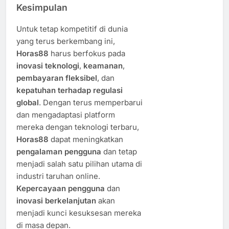
Kesimpulan
Untuk tetap kompetitif di dunia
yang terus berkembang ini,
Horas88
harus berfokus pada
inovasi teknologi
,
keamanan
,
pembayaran fleksibel
, dan
kepatuhan terhadap regulasi
global
. Dengan terus memperbarui
dan mengadaptasi platform
mereka dengan teknologi terbaru,
Horas88
dapat meningkatkan
pengalaman pengguna
dan tetap
menjadi salah satu pilihan utama di
industri taruhan online.
Kepercayaan pengguna
dan
inovasi berkelanjutan
akan
menjadi kunci kesuksesan mereka
di masa depan.