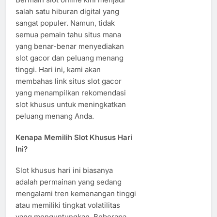
salah satu hiburan digital yang
sangat populer. Namun, tidak
semua pemain tahu situs mana
yang benar-benar menyediakan
slot gacor dan peluang menang
tinggi. Hari ini, kami akan
membahas link situs slot gacor
yang menampilkan rekomendasi
slot khusus untuk meningkatkan
peluang menang Anda.
Kenapa Memilih Slot Khusus Hari
Ini?
Slot khusus hari ini biasanya
adalah permainan yang sedang
mengalami tren kemenangan tinggi
atau memiliki tingkat volatilitas
yang menguntungkan. Beberapa