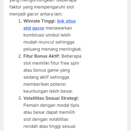
faktor yang mempengaruhi slot
menjadi gacor antara lain:
Winrate Tinggi:
link situs
slot gacor
menawarkan
kombinasi simbol lebih
mudah muncul sehingga
peluang menang meningkat.
Fitur Bonus Aktif:
Beberapa
slot memiliki fitur free spin
atau bonus game yang
sedang aktif sehingga
memberikan potensi
keuntungan lebih besar.
Volatilitas Sesuai Strategi:
Pemain dengan modal tipis
atau besar dapat memilih
slot dengan volatilitas
rendah atau tinggi sesuai