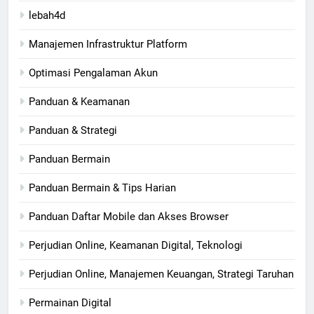
lebah4d
Manajemen Infrastruktur Platform
Optimasi Pengalaman Akun
Panduan & Keamanan
Panduan & Strategi
Panduan Bermain
Panduan Bermain & Tips Harian
Panduan Daftar Mobile dan Akses Browser
Perjudian Online, Keamanan Digital, Teknologi
Perjudian Online, Manajemen Keuangan, Strategi Taruhan
Permainan Digital