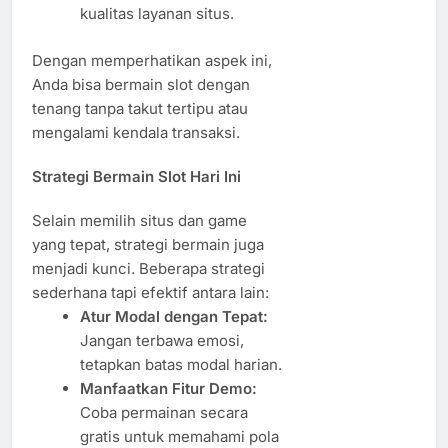
kualitas layanan situs.
Dengan memperhatikan aspek ini,
Anda bisa bermain slot dengan
tenang tanpa takut tertipu atau
mengalami kendala transaksi.
Strategi Bermain Slot Hari Ini
Selain memilih situs dan game
yang tepat, strategi bermain juga
menjadi kunci. Beberapa strategi
sederhana tapi efektif antara lain:
Atur Modal dengan Tepat:
Jangan terbawa emosi,
tetapkan batas modal harian.
Manfaatkan Fitur Demo:
Coba permainan secara
gratis untuk memahami pola