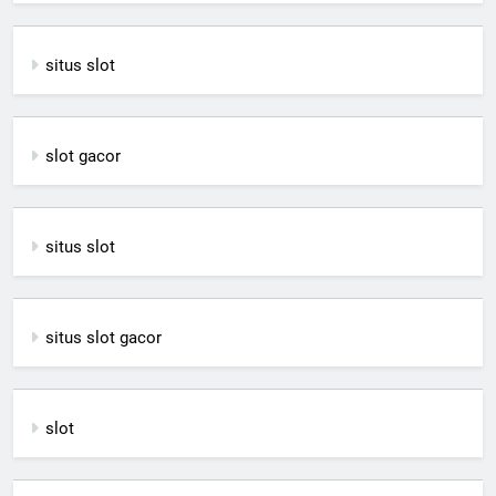
situs slot
slot gacor
situs slot
situs slot gacor
slot