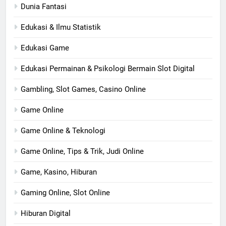
Dunia Fantasi
Edukasi & Ilmu Statistik
Edukasi Game
Edukasi Permainan & Psikologi Bermain Slot Digital
Gambling, Slot Games, Casino Online
Game Online
Game Online & Teknologi
Game Online, Tips & Trik, Judi Online
Game, Kasino, Hiburan
Gaming Online, Slot Online
Hiburan Digital