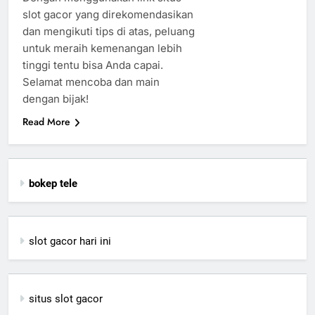
slot gacor yang direkomendasikan
dan mengikuti tips di atas, peluang
untuk meraih kemenangan lebih
tinggi tentu bisa Anda capai.
Selamat mencoba dan main
dengan bijak!
Read More
bokep tele
slot gacor hari ini
situs slot gacor