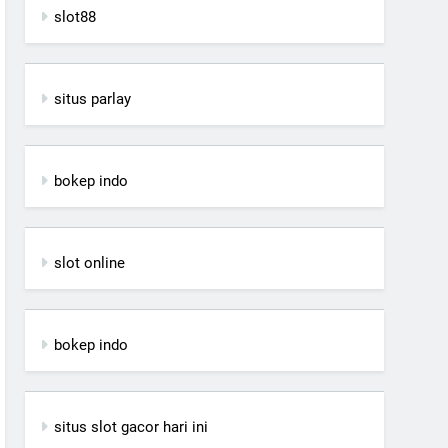
slot88
situs parlay
bokep indo
slot online
bokep indo
situs slot gacor hari ini