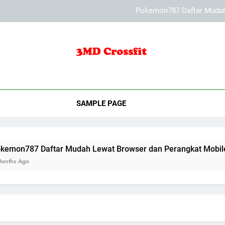
Pokemon787 Daftar Mudah
Pentingnya Mengguna
Kenapa Game Mobile Jadi Raja di Dunia Gaming? In
 Crossfit
Daftar Pokemon787 dengan Langkah Ef
aran Maksimal Dengan Pelatihan Crossfit Di 3MD Crossfit.
Pokemon787 Daftar Mudah
SAMPLE PAGE
Pentingnya Mengguna
Kenapa Game Mobile Jadi Raja di Dunia Gaming? In
ftar Mudah Lewat Browser dan Perangkat Mobile
Pent
3 Mon