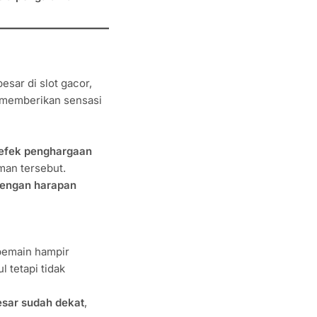
sar di slot gacor,
 memberikan sensasi
efek penghargaan
an tersebut.
dengan harapan
pemain hampir
 tetapi tidak
sar sudah dekat
,