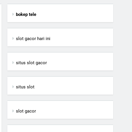
bokep tele
slot gacor hari ini
situs slot gacor
situs slot
slot gacor