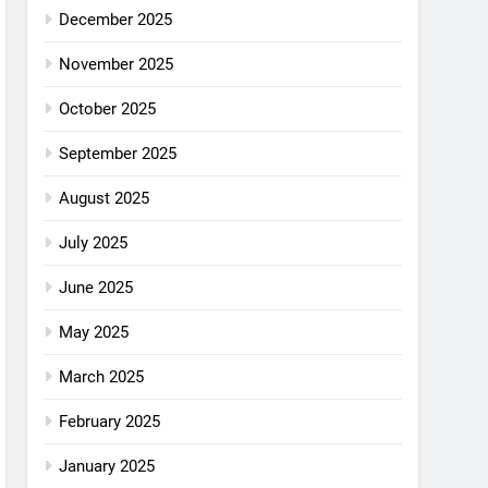
December 2025
November 2025
October 2025
September 2025
August 2025
July 2025
June 2025
May 2025
March 2025
February 2025
January 2025