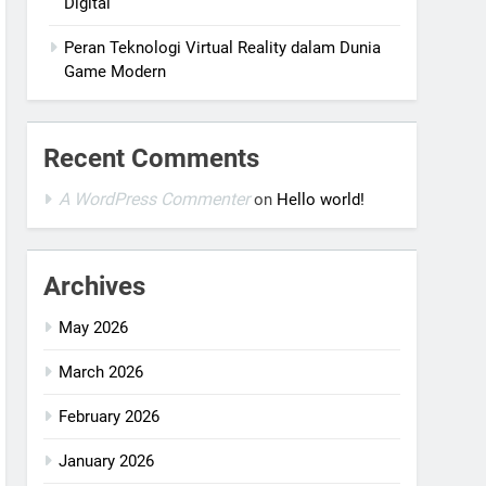
Digital
Peran Teknologi Virtual Reality dalam Dunia
Game Modern
Recent Comments
A WordPress Commenter
on
Hello world!
Archives
May 2026
March 2026
February 2026
January 2026