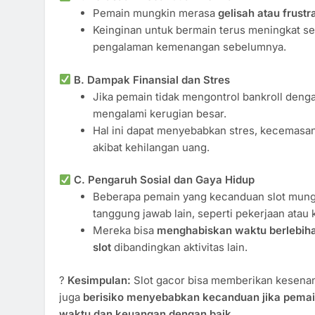
Pemain mungkin merasa
gelisah atau frustr
Keinginan untuk bermain terus meningkat se
pengalaman kemenangan sebelumnya.
B. Dampak Finansial dan Stres
Jika pemain tidak mengontrol bankroll denga
mengalami kerugian besar.
Hal ini dapat menyebabkan stres, kecemasan
akibat kehilangan uang.
C. Pengaruh Sosial dan Gaya Hidup
Beberapa pemain yang kecanduan slot mun
tanggung jawab lain, seperti pekerjaan atau 
Mereka bisa
menghabiskan waktu berlebih
slot
dibandingkan aktivitas lain.
?
Kesimpulan:
Slot gacor bisa memberikan kesenang
juga
berisiko menyebabkan kecanduan jika pemai
waktu dan keuangan dengan baik.