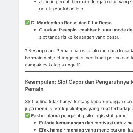
Jangan pernah bermain dengan uang yang s
untuk kebutuhan lain.
D. Manfaatkan Bonus dan Fitur Demo
Gunakan
freespin, cashback, atau mode d
slot tanpa risiko keuangan yang besar.
?
Kesimpulan:
Pemain harus selalu menjaga
kesada
bermain slot
, sehingga bisa menikmati permainan t
dampak psikologis negatif.
Kesimpulan: Slot Gacor dan Pengaruhnya t
Pemain
Slot online tidak hanya tentang keberuntungan dan
juga
memiliki efek psikologis yang kuat terhadap
Faktor utama pengaruh psikologis slot gacor:
Euforia kemenangan dan motivasi untuk be
Efek hampir menang yang menciptakan ilus