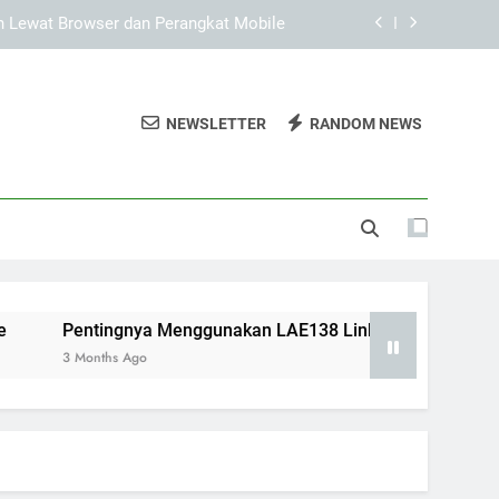
 Lewat Browser dan Perangkat Mobile
kan LAE138 Link Alternatif yang Valid
i Alasan dan Dampaknya di Era Digital
NEWSLETTER
RANDOM NEWS
isien untuk Pengalaman Lebih Nyaman
 Lewat Browser dan Perangkat Mobile
kan LAE138 Link Alternatif yang Valid
i Alasan dan Dampaknya di Era Digital
ingnya Menggunakan LAE138 Link Alternatif yang Valid
ths Ago