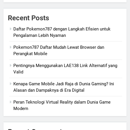
Recent Posts
Daftar Pokemon787 dengan Langkah Efisien untuk
Pengalaman Lebih Nyaman
Pokemon787 Daftar Mudah Lewat Browser dan
Perangkat Mobile
Pentingnya Menggunakan LAE138 Link Alternatif yang
Valid
Kenapa Game Mobile Jadi Raja di Dunia Gaming? Ini
Alasan dan Dampaknya di Era Digital
Peran Teknologi Virtual Reality dalam Dunia Game
Modern