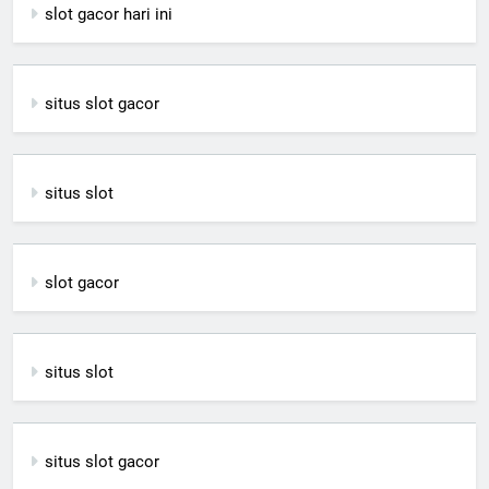
slot gacor hari ini
situs slot gacor
situs slot
slot gacor
situs slot
situs slot gacor