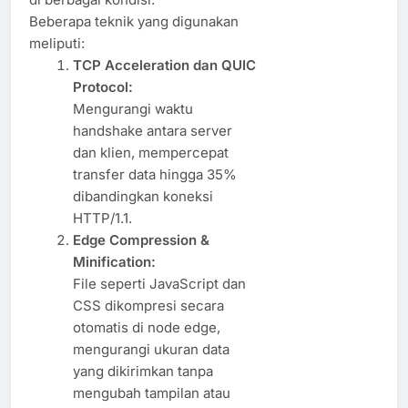
Beberapa teknik yang digunakan
meliputi:
TCP Acceleration dan QUIC
Protocol:
Mengurangi waktu
handshake antara server
dan klien, mempercepat
transfer data hingga 35%
dibandingkan koneksi
HTTP/1.1.
Edge Compression &
Minification:
File seperti JavaScript dan
CSS dikompresi secara
otomatis di node edge,
mengurangi ukuran data
yang dikirimkan tanpa
mengubah tampilan atau