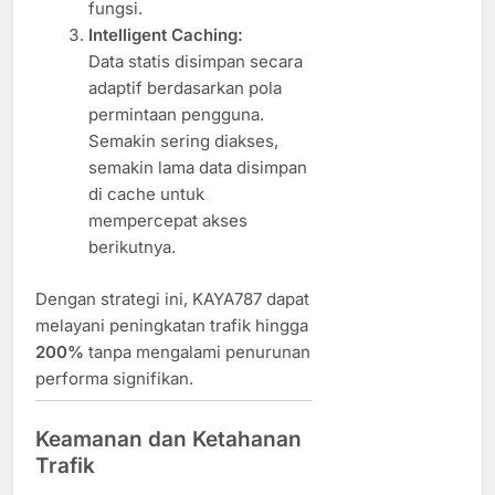
fungsi.
Intelligent Caching:
Data statis disimpan secara
adaptif berdasarkan pola
permintaan pengguna.
Semakin sering diakses,
semakin lama data disimpan
di cache untuk
mempercepat akses
berikutnya.
Dengan strategi ini, KAYA787 dapat
melayani peningkatan trafik hingga
200%
tanpa mengalami penurunan
performa signifikan.
Keamanan dan Ketahanan
Trafik