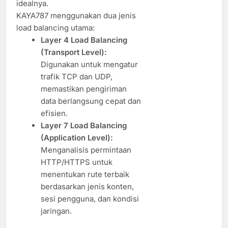
idealnya.
KAYA787 menggunakan dua jenis
load balancing utama:
Layer 4 Load Balancing
(Transport Level):
Digunakan untuk mengatur
trafik TCP dan UDP,
memastikan pengiriman
data berlangsung cepat dan
efisien.
Layer 7 Load Balancing
(Application Level):
Menganalisis permintaan
HTTP/HTTPS untuk
menentukan rute terbaik
berdasarkan jenis konten,
sesi pengguna, dan kondisi
jaringan.