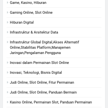
Game, Kasino, Hiburan
Gaming Online, Slot Online
Hiburan Digital
Infrastruktur & Arsitektur Data
Infrastruktur Global Digital,Akses Alternatif
Online,Stabilitas Platform,Manajemen
Jaringan,Pengalaman Pengguna
Inovasi dalam Permainan Slot Online
Inovasi, Teknologi, Bisnis Digital
Judi Online, Slot Online, Fitur Permainan
Judi Online, Slot Online, Panduan Bermain
Kasino Online, Permainan Slot, Panduan Permainan