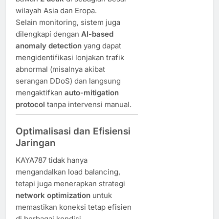
wilayah Asia dan Eropa.
Selain monitoring, sistem juga
dilengkapi dengan
AI-based
anomaly detection
yang dapat
mengidentifikasi lonjakan trafik
abnormal (misalnya akibat
serangan DDoS) dan langsung
mengaktifkan
auto-mitigation
protocol
tanpa intervensi manual.
Optimalisasi dan Efisiensi
Jaringan
KAYA787 tidak hanya
mengandalkan load balancing,
tetapi juga menerapkan strategi
network optimization
untuk
memastikan koneksi tetap efisien
di berbagai kondisi.