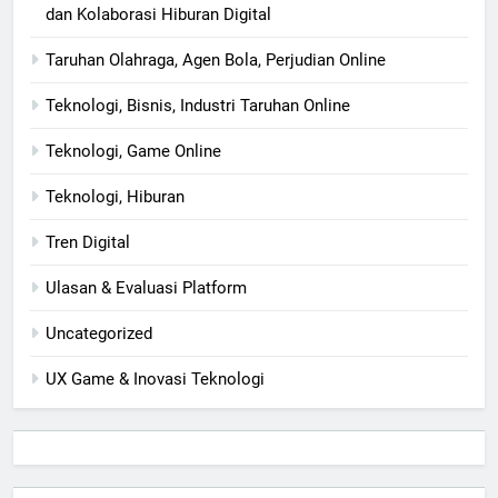
dan Kolaborasi Hiburan Digital
Taruhan Olahraga, Agen Bola, Perjudian Online
Teknologi, Bisnis, Industri Taruhan Online
Teknologi, Game Online
Teknologi, Hiburan
Tren Digital
Ulasan & Evaluasi Platform
Uncategorized
UX Game & Inovasi Teknologi