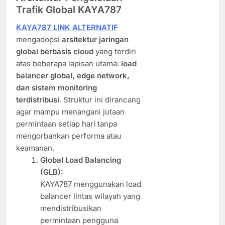
Trafik Global KAYA787
KAYA787 LINK ALTERNATIF
mengadopsi
arsitektur jaringan
global berbasis cloud
yang terdiri
atas beberapa lapisan utama:
load
balancer global, edge network,
dan sistem monitoring
terdistribusi
. Struktur ini dirancang
agar mampu menangani jutaan
permintaan setiap hari tanpa
mengorbankan performa atau
keamanan.
Global Load Balancing
(GLB):
KAYA787 menggunakan load
balancer lintas wilayah yang
mendistribusikan
permintaan pengguna