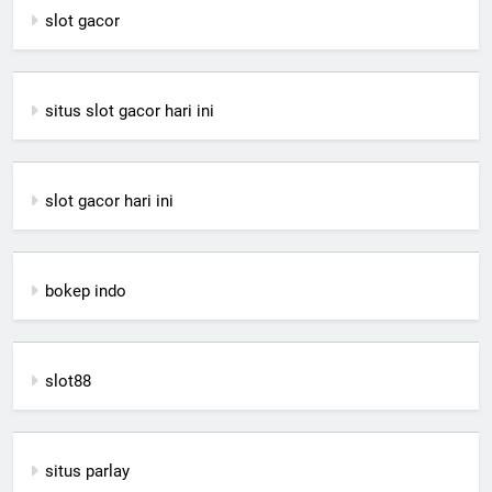
slot gacor
situs slot gacor hari ini
slot gacor hari ini
bokep indo
slot88
situs parlay