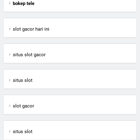
bokep tele
slot gacor hari ini
situs slot gacor
situs slot
slot gacor
situs slot