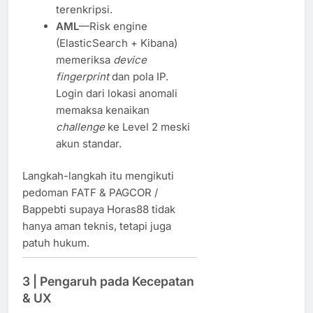
terenkripsi.
AML
—Risk engine
(ElasticSearch + Kibana)
memeriksa
device
fingerprint
dan pola IP.
Login dari lokasi anomali
memaksa kenaikan
challenge
ke Level 2 meski
akun standar.
Langkah-langkah itu mengikuti
pedoman FATF & PAGCOR /
Bappebti supaya Horas88 tidak
hanya aman teknis, tetapi juga
patuh hukum.
3 | Pengaruh pada Kecepatan
& UX