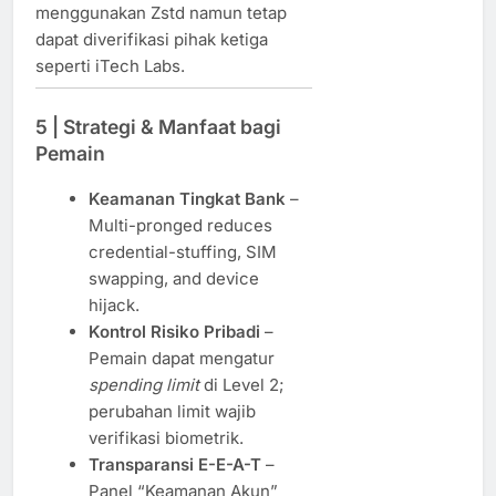
menggunakan Zstd namun tetap
dapat diverifikasi pihak ketiga
seperti iTech Labs.
5 | Strategi & Manfaat bagi
Pemain
Keamanan Tingkat Bank
–
Multi-pronged reduces
credential-stuffing, SIM
swapping, and device
hijack.
Kontrol Risiko Pribadi
–
Pemain dapat mengatur
spending limit
di Level 2;
perubahan limit wajib
verifikasi biometrik.
Transparansi E-E-A-T
–
Panel “Keamanan Akun”