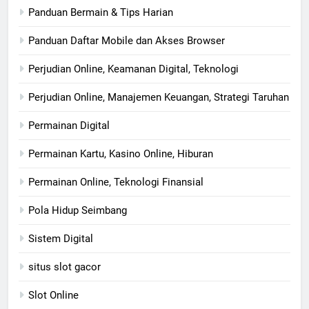
Panduan Bermain & Tips Harian
Panduan Daftar Mobile dan Akses Browser
Perjudian Online, Keamanan Digital, Teknologi
Perjudian Online, Manajemen Keuangan, Strategi Taruhan
Permainan Digital
Permainan Kartu, Kasino Online, Hiburan
Permainan Online, Teknologi Finansial
Pola Hidup Seimbang
Sistem Digital
situs slot gacor
Slot Online