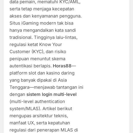
data pemain, mematuhi KYC/AML,
serta tetap menjaga kecepatan
akses dan kenyamanan pengguna.
Situs iGaming modern tak bisa
hanya mengandalkan kata sandi
tradisional. Tingginya lalu-lintas,
regulasi ketat Know Your
Customer (KYC), dan risiko
penipuan menuntut skema
autentikasi berlapis.
Horas88
—
platform slot dan kasino daring
yang banyak dipakai di Asia
Tenggara—menjawab tantangan ini
dengan
sistem login multi-level
(multi-level authentication
system/MLAS). Artikel berikut
mengupas arsitektur teknis,
manfaat UX, serta kepatuhan
regulasi dari penerapan MLAS di