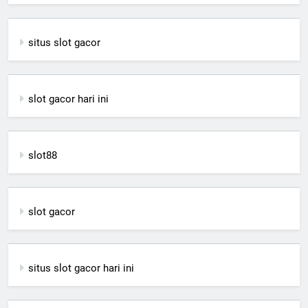
situs slot gacor
slot gacor hari ini
slot88
slot gacor
situs slot gacor hari ini