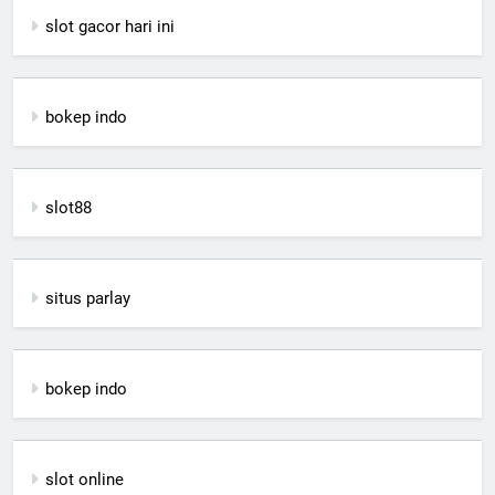
slot gacor hari ini
bokep indo
slot88
situs parlay
bokep indo
slot online