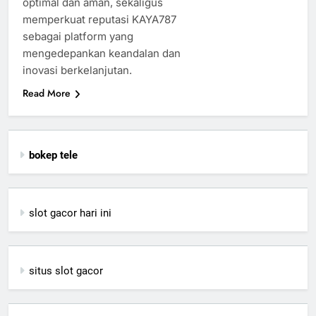
optimal dan aman, sekaligus
memperkuat reputasi KAYA787
sebagai platform yang
mengedepankan keandalan dan
inovasi berkelanjutan.
Read More
bokep tele
slot gacor hari ini
situs slot gacor