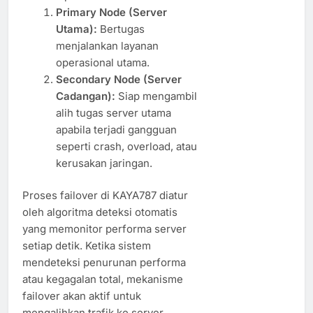
Primary Node (Server
Utama):
Bertugas
menjalankan layanan
operasional utama.
Secondary Node (Server
Cadangan):
Siap mengambil
alih tugas server utama
apabila terjadi gangguan
seperti crash, overload, atau
kerusakan jaringan.
Proses failover di KAYA787 diatur
oleh algoritma deteksi otomatis
yang memonitor performa server
setiap detik. Ketika sistem
mendeteksi penurunan performa
atau kegagalan total, mekanisme
failover akan aktif untuk
mengalihkan trafik ke server