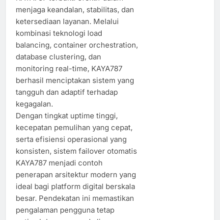
menjaga keandalan, stabilitas, dan
ketersediaan layanan. Melalui
kombinasi teknologi load
balancing, container orchestration,
database clustering, dan
monitoring real-time, KAYA787
berhasil menciptakan sistem yang
tangguh dan adaptif terhadap
kegagalan.
Dengan tingkat uptime tinggi,
kecepatan pemulihan yang cepat,
serta efisiensi operasional yang
konsisten, sistem failover otomatis
KAYA787 menjadi contoh
penerapan arsitektur modern yang
ideal bagi platform digital berskala
besar. Pendekatan ini memastikan
pengalaman pengguna tetap