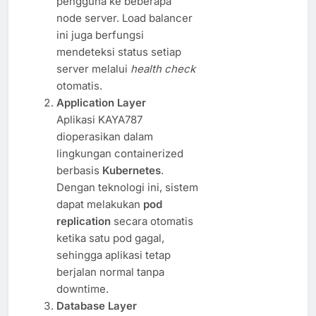
pengguna ke beberapa
node server. Load balancer
ini juga berfungsi
mendeteksi status setiap
server melalui
health check
otomatis.
Application Layer
Aplikasi KAYA787
dioperasikan dalam
lingkungan containerized
berbasis
Kubernetes
.
Dengan teknologi ini, sistem
dapat melakukan
pod
replication
secara otomatis
ketika satu pod gagal,
sehingga aplikasi tetap
berjalan normal tanpa
downtime.
Database Layer