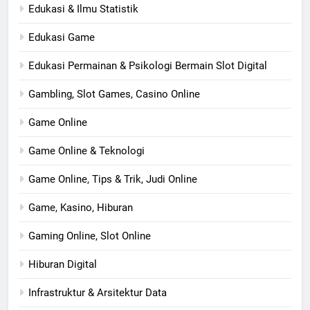
Edukasi & Ilmu Statistik
Edukasi Game
Edukasi Permainan & Psikologi Bermain Slot Digital
Gambling, Slot Games, Casino Online
Game Online
Game Online & Teknologi
Game Online, Tips & Trik, Judi Online
Game, Kasino, Hiburan
Gaming Online, Slot Online
Hiburan Digital
Infrastruktur & Arsitektur Data