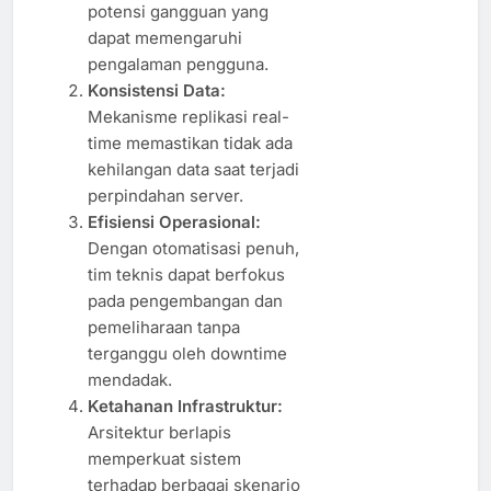
potensi gangguan yang
dapat memengaruhi
pengalaman pengguna.
Konsistensi Data:
Mekanisme replikasi real-
time memastikan tidak ada
kehilangan data saat terjadi
perpindahan server.
Efisiensi Operasional:
Dengan otomatisasi penuh,
tim teknis dapat berfokus
pada pengembangan dan
pemeliharaan tanpa
terganggu oleh downtime
mendadak.
Ketahanan Infrastruktur:
Arsitektur berlapis
memperkuat sistem
terhadap berbagai skenario