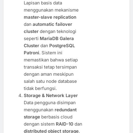
Lapisan basis data
menggunakan mekanisme
master-slave replication
dan
automatic failover
cluster
dengan teknologi
seperti
MariaDB Galera
Cluster
dan
PostgreSQL
Patroni
. Sistem ini
memastikan bahwa setiap
transaksi tetap tersimpan
dengan aman meskipun
salah satu node database
tidak berfungsi.
Storage & Network Layer
Data pengguna disimpan
menggunakan
redundant
storage
berbasis cloud
dengan sistem
RAID-10
dan
distributed object storage
.