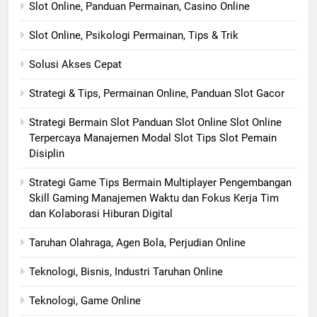
Slot Online, Panduan Permainan, Casino Online
Slot Online, Psikologi Permainan, Tips & Trik
Solusi Akses Cepat
Strategi & Tips, Permainan Online, Panduan Slot Gacor
Strategi Bermain Slot Panduan Slot Online Slot Online
Terpercaya Manajemen Modal Slot Tips Slot Pemain
Disiplin
Strategi Game Tips Bermain Multiplayer Pengembangan
Skill Gaming Manajemen Waktu dan Fokus Kerja Tim
dan Kolaborasi Hiburan Digital
Taruhan Olahraga, Agen Bola, Perjudian Online
Teknologi, Bisnis, Industri Taruhan Online
Teknologi, Game Online