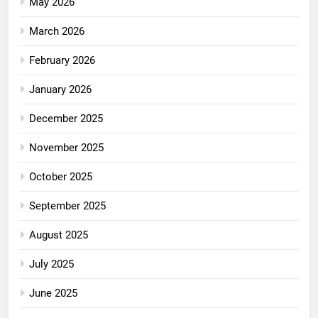
May 2026
March 2026
February 2026
January 2026
December 2025
November 2025
October 2025
September 2025
August 2025
July 2025
June 2025