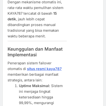
Dengan mekanisme otomatis ini,
rata-rata waktu pemulihan sistem
KAYA787 tercatat di bawah
15
detik
, jauh lebih cepat
dibandingkan proses manual
tradisional yang bisa memakan
waktu beberapa menit.
Keunggulan dan Manfaat
Implementasi
Penerapan sistem failover
otomatis di
situs resmi kaya787
memberikan berbagai manfaat
strategis, antara lain:
Uptime Maksimal:
Sistem
ini menjaga tingkat
ketersediaan hingga
99,99%, mengurangi