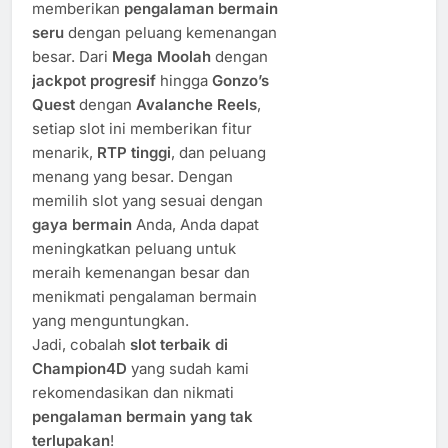
memberikan
pengalaman bermain
seru
dengan peluang kemenangan
besar. Dari
Mega Moolah
dengan
jackpot progresif
hingga
Gonzo’s
Quest
dengan
Avalanche Reels
,
setiap slot ini memberikan fitur
menarik,
RTP tinggi
, dan peluang
menang yang besar. Dengan
memilih slot yang sesuai dengan
gaya bermain
Anda, Anda dapat
meningkatkan peluang untuk
meraih kemenangan besar dan
menikmati pengalaman bermain
yang menguntungkan.
Jadi, cobalah
slot terbaik di
Champion4D
yang sudah kami
rekomendasikan dan nikmati
pengalaman bermain yang tak
terlupakan
!