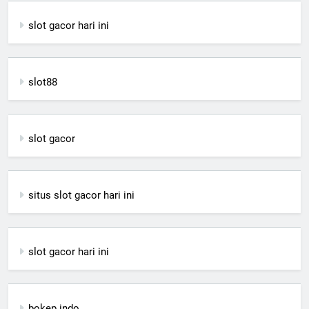
slot gacor hari ini
slot88
slot gacor
situs slot gacor hari ini
slot gacor hari ini
bokep indo