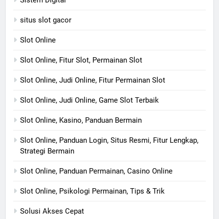
situs slot gacor
Slot Online
Slot Online, Fitur Slot, Permainan Slot
Slot Online, Judi Online, Fitur Permainan Slot
Slot Online, Judi Online, Game Slot Terbaik
Slot Online, Kasino, Panduan Bermain
Slot Online, Panduan Login, Situs Resmi, Fitur Lengkap,
Strategi Bermain
Slot Online, Panduan Permainan, Casino Online
Slot Online, Psikologi Permainan, Tips & Trik
Solusi Akses Cepat