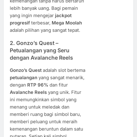
kemenangan tanpa harus bertaruh
lebih banyak uang. Bagi pemain
yang ingin mengejar
jackpot
progresif
terbesar,
Mega Moolah
adalah pilihan yang sangat tepat.
2.
Gonzo’s Quest –
Petualangan yang Seru
dengan Avalanche Reels
Gonzo’s Quest
adalah slot bertema
petualangan
yang sangat menarik,
dengan
RTP 96%
dan fitur
Avalanche Reels
yang unik. Fitur
ini memungkinkan simbol yang
menang untuk meledak dan
memberi ruang bagi simbol baru,
memberi peluang untuk meraih
kemenangan beruntun dalam satu
putaran. Setiap kali simbol