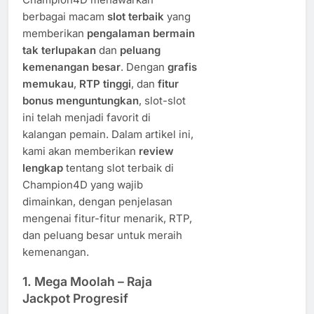
berbagai macam
slot terbaik
yang
memberikan
pengalaman bermain
tak terlupakan
dan
peluang
kemenangan besar
. Dengan
grafis
memukau
,
RTP tinggi
, dan
fitur
bonus menguntungkan
, slot-slot
ini telah menjadi favorit di
kalangan pemain. Dalam artikel ini,
kami akan memberikan
review
lengkap
tentang slot terbaik di
Champion4D yang wajib
dimainkan, dengan penjelasan
mengenai fitur-fitur menarik, RTP,
dan peluang besar untuk meraih
kemenangan.
1.
Mega Moolah – Raja
Jackpot Progresif