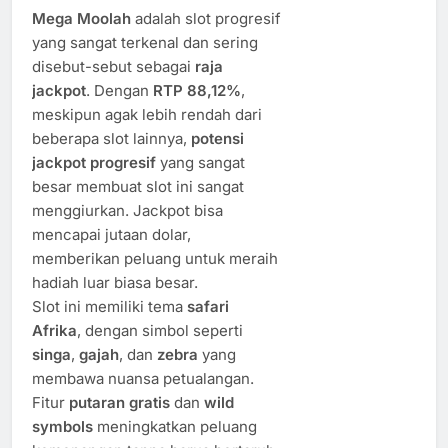
Mega Moolah
adalah slot progresif
yang sangat terkenal dan sering
disebut-sebut sebagai
raja
jackpot
. Dengan
RTP 88,12%
,
meskipun agak lebih rendah dari
beberapa slot lainnya,
potensi
jackpot progresif
yang sangat
besar membuat slot ini sangat
menggiurkan. Jackpot bisa
mencapai jutaan dolar,
memberikan peluang untuk meraih
hadiah luar biasa besar.
Slot ini memiliki tema
safari
Afrika
, dengan simbol seperti
singa
,
gajah
, dan
zebra
yang
membawa nuansa petualangan.
Fitur
putaran gratis
dan
wild
symbols
meningkatkan peluang