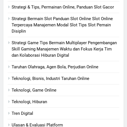
Strategi & Tips, Permainan Online, Panduan Slot Gacor
Strategi Bermain Slot Panduan Slot Online Slot Online
Terpercaya Manajemen Modal Slot Tips Slot Pemain
Disiplin
Strategi Game Tips Bermain Multiplayer Pengembangan
Skill Gaming Manajemen Waktu dan Fokus Kerja Tim
dan Kolaborasi Hiburan Digital
Taruhan Olahraga, Agen Bola, Perjudian Online
Teknologi, Bisnis, Industri Taruhan Online
Teknologi, Game Online
Teknologi, Hiburan
Tren Digital
Ulasan & Evaluasi Platform