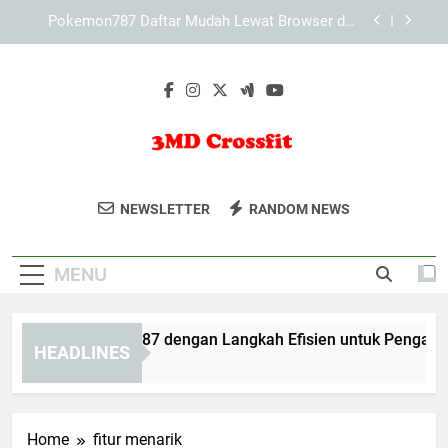
Skip
Pentingnya Menggunakan LAE138 Link Alternatif
to
yang Valid
content
Kenapa Game Mobile Jadi Raja di Dunia Gaming?
Ini Alasan dan Dampaknya di Era Digital
Daftar Pokemon787 dengan Langkah Efisien
untuk Pengalaman Lebih Nyaman
Pokemon787 Daftar Mudah Lewat Browser dan
Perangkat Mobile
3MD Crossfit
Raih Kebugaran Maksimal Dengan
Pentingnya Menggunakan LAE138 Link Alternatif
NEWSLETTER
RANDOM NEWS
yang Valid
Pelatihan Crossfit Di 3MD Crossfit.
Kenapa Game Mobile Jadi Raja di Dunia Gaming?
Ini Alasan dan Dampaknya di Era Digital
MENU
aftar Pokemon787 dengan Langkah Efisien untuk Pengalama
HEADLINES
 Months Ago
Home
fitur menarik