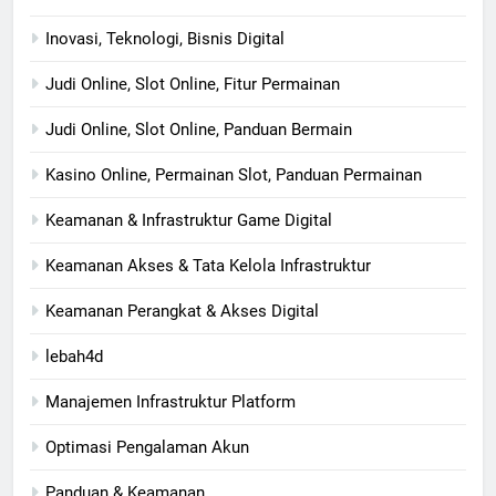
Inovasi, Teknologi, Bisnis Digital
Judi Online, Slot Online, Fitur Permainan
Judi Online, Slot Online, Panduan Bermain
Kasino Online, Permainan Slot, Panduan Permainan
Keamanan & Infrastruktur Game Digital
Keamanan Akses & Tata Kelola Infrastruktur
Keamanan Perangkat & Akses Digital
lebah4d
Manajemen Infrastruktur Platform
Optimasi Pengalaman Akun
Panduan & Keamanan