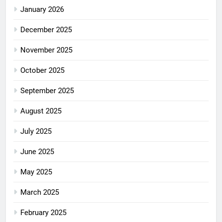
January 2026
December 2025
November 2025
October 2025
September 2025
August 2025
July 2025
June 2025
May 2025
March 2025
February 2025