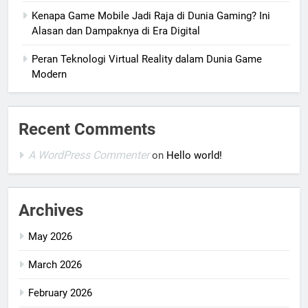
Kenapa Game Mobile Jadi Raja di Dunia Gaming? Ini
Alasan dan Dampaknya di Era Digital
Peran Teknologi Virtual Reality dalam Dunia Game
Modern
Recent Comments
A WordPress Commenter
on
Hello world!
Archives
May 2026
March 2026
February 2026