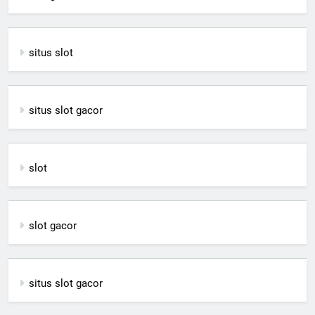
situs slot
situs slot gacor
slot
slot gacor
situs slot gacor