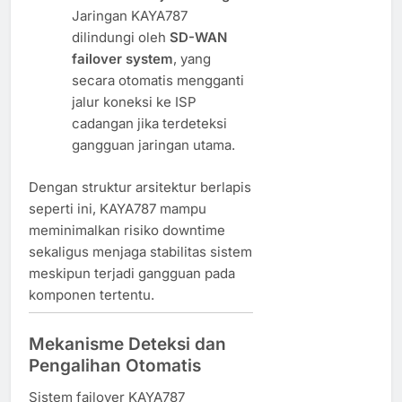
Jaringan KAYA787
dilindungi oleh
SD-WAN
failover system
, yang
secara otomatis mengganti
jalur koneksi ke ISP
cadangan jika terdeteksi
gangguan jaringan utama.
Dengan struktur arsitektur berlapis
seperti ini, KAYA787 mampu
meminimalkan risiko downtime
sekaligus menjaga stabilitas sistem
meskipun terjadi gangguan pada
komponen tertentu.
Mekanisme Deteksi dan
Pengalihan Otomatis
Sistem failover KAYA787