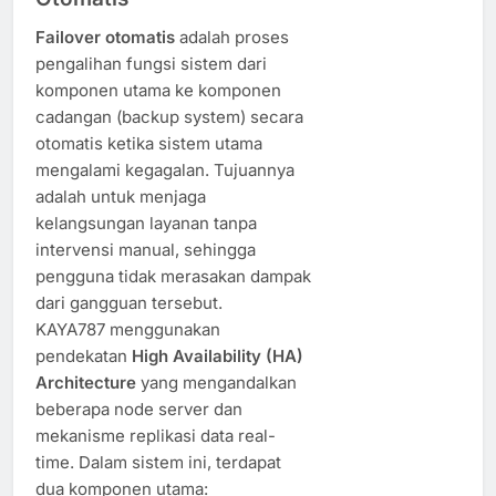
Failover otomatis
adalah proses
pengalihan fungsi sistem dari
komponen utama ke komponen
cadangan (backup system) secara
otomatis ketika sistem utama
mengalami kegagalan. Tujuannya
adalah untuk menjaga
kelangsungan layanan tanpa
intervensi manual, sehingga
pengguna tidak merasakan dampak
dari gangguan tersebut.
KAYA787 menggunakan
pendekatan
High Availability (HA)
Architecture
yang mengandalkan
beberapa node server dan
mekanisme replikasi data real-
time. Dalam sistem ini, terdapat
dua komponen utama: