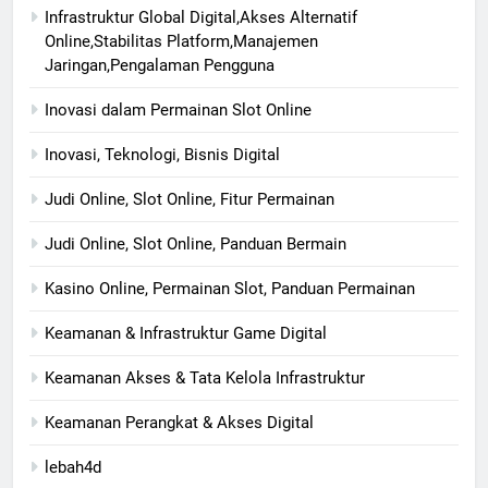
Infrastruktur Global Digital,Akses Alternatif
Online,Stabilitas Platform,Manajemen
Jaringan,Pengalaman Pengguna
Inovasi dalam Permainan Slot Online
Inovasi, Teknologi, Bisnis Digital
Judi Online, Slot Online, Fitur Permainan
Judi Online, Slot Online, Panduan Bermain
Kasino Online, Permainan Slot, Panduan Permainan
Keamanan & Infrastruktur Game Digital
Keamanan Akses & Tata Kelola Infrastruktur
Keamanan Perangkat & Akses Digital
lebah4d