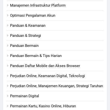
Manajemen Infrastruktur Platform
Optimasi Pengalaman Akun
Panduan & Keamanan
Panduan & Strategi
Panduan Bermain
Panduan Bermain & Tips Harian
Panduan Daftar Mobile dan Akses Browser
Perjudian Online, Keamanan Digital, Teknologi
Perjudian Online, Manajemen Keuangan, Strategi Taruhan
Permainan Digital
Permainan Kartu, Kasino Online, Hiburan