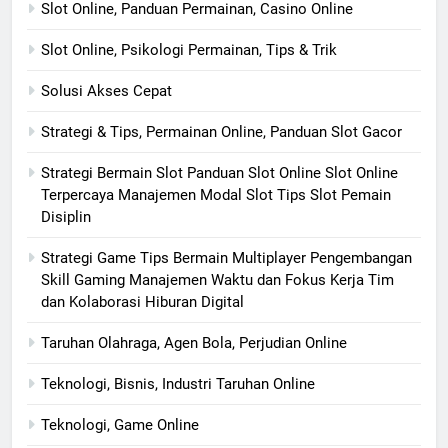
Slot Online, Panduan Permainan, Casino Online
Slot Online, Psikologi Permainan, Tips & Trik
Solusi Akses Cepat
Strategi & Tips, Permainan Online, Panduan Slot Gacor
Strategi Bermain Slot Panduan Slot Online Slot Online
Terpercaya Manajemen Modal Slot Tips Slot Pemain
Disiplin
Strategi Game Tips Bermain Multiplayer Pengembangan
Skill Gaming Manajemen Waktu dan Fokus Kerja Tim
dan Kolaborasi Hiburan Digital
Taruhan Olahraga, Agen Bola, Perjudian Online
Teknologi, Bisnis, Industri Taruhan Online
Teknologi, Game Online