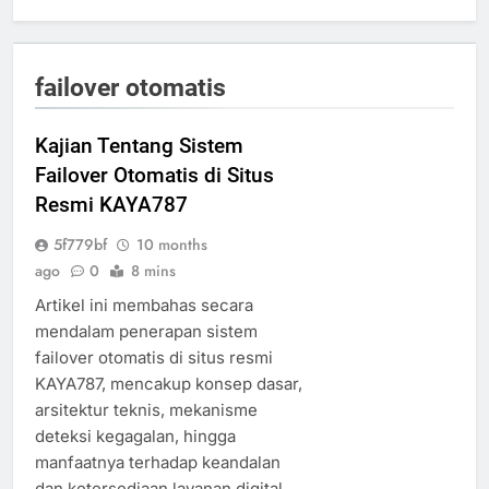
failover otomatis
Kajian Tentang Sistem
Failover Otomatis di Situs
Resmi KAYA787
5f779bf
10 months
ago
0
8 mins
Artikel ini membahas secara
mendalam penerapan sistem
failover otomatis di situs resmi
KAYA787, mencakup konsep dasar,
arsitektur teknis, mekanisme
deteksi kegagalan, hingga
manfaatnya terhadap keandalan
dan ketersediaan layanan digital.