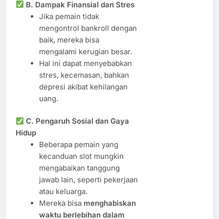
B. Dampak Finansial dan Stres
Jika pemain tidak
mengontrol bankroll dengan
baik, mereka bisa
mengalami kerugian besar.
Hal ini dapat menyebabkan
stres, kecemasan, bahkan
depresi akibat kehilangan
uang.
C. Pengaruh Sosial dan Gaya
Hidup
Beberapa pemain yang
kecanduan slot mungkin
mengabaikan tanggung
jawab lain, seperti pekerjaan
atau keluarga.
Mereka bisa
menghabiskan
waktu berlebihan dalam