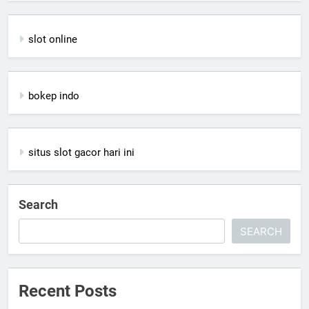
slot online
bokep indo
situs slot gacor hari ini
Search
SEARCH
Recent Posts