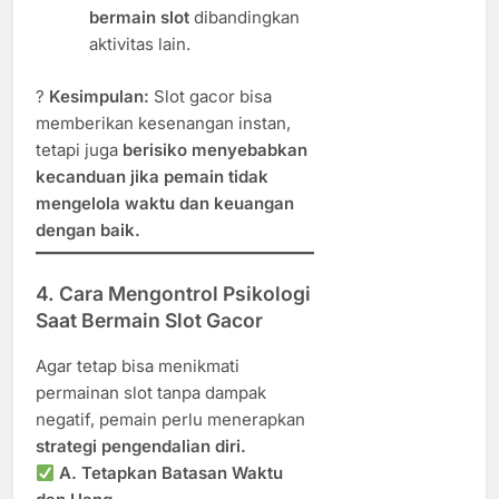
bermain slot
dibandingkan
aktivitas lain.
?
Kesimpulan:
Slot gacor bisa
memberikan kesenangan instan,
tetapi juga
berisiko menyebabkan
kecanduan jika pemain tidak
mengelola waktu dan keuangan
dengan baik.
4. Cara Mengontrol Psikologi
Saat Bermain Slot Gacor
Agar tetap bisa menikmati
permainan slot tanpa dampak
negatif, pemain perlu menerapkan
strategi pengendalian diri.
A. Tetapkan Batasan Waktu