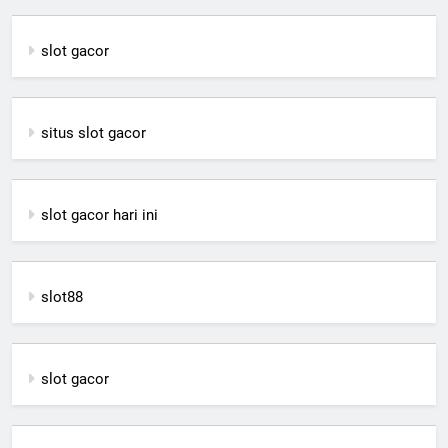
slot gacor
situs slot gacor
slot gacor hari ini
slot88
slot gacor