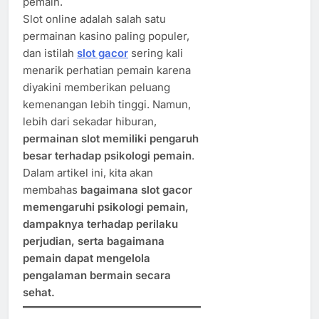
pemain.
Slot online adalah salah satu
permainan kasino paling populer,
dan istilah
slot gacor
sering kali
menarik perhatian pemain karena
diyakini memberikan peluang
kemenangan lebih tinggi. Namun,
lebih dari sekadar hiburan,
permainan slot memiliki pengaruh
besar terhadap psikologi pemain
.
Dalam artikel ini, kita akan
membahas
bagaimana slot gacor
memengaruhi psikologi pemain,
dampaknya terhadap perilaku
perjudian, serta bagaimana
pemain dapat mengelola
pengalaman bermain secara
sehat.