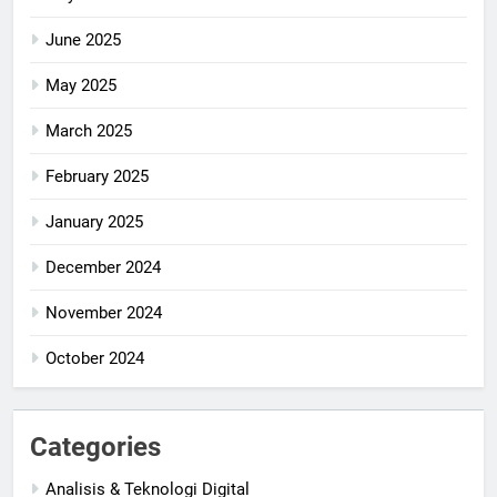
June 2025
May 2025
March 2025
February 2025
January 2025
December 2024
November 2024
October 2024
Categories
Analisis & Teknologi Digital