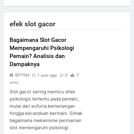
efek slot gacor
Bagaimana Slot Gacor
Mempengaruhi Psikologi
Pemain? Analisis dan
Dampaknya
5f779bf
1 year ago
0
7
mins
Slot gacor sering memicu efek
psikologis tertentu pada pemain,
mulai dari euforia kemenangan
hingga kecanduan bermain. Simak
bagaimana mekanisme permainan
slot memengaruhi psikologi