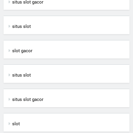
situs slot gacor
situs slot
slot gacor
situs slot
situs slot gacor
slot