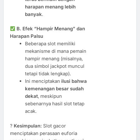
harapan menang lebih
banyak
.
B. Efek “Hampir Menang” dan
Harapan Palsu
Beberapa slot memiliki
mekanisme di mana pemain
hampir menang (misalnya,
dua simbol jackpot muncul
tetapi tidak lengkap).
Ini menciptakan
ilusi bahwa
kemenangan besar sudah
dekat
, meskipun
sebenarnya hasil slot tetap
acak.
?
Kesimpulan:
Slot gacor
menciptakan perasaan euforia