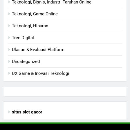
Teknologi, Bisnis, Industri Taruhan Online
Teknologi, Game Online
Teknologi, Hiburan
Tren Digital
Ulasan & Evaluasi Platform
Uncategorized
UX Game & Inovasi Teknologi
situs slot gacor