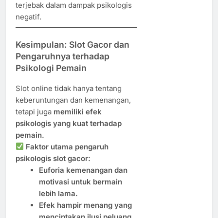
terjebak dalam dampak psikologis
negatif.
Kesimpulan: Slot Gacor dan
Pengaruhnya terhadap
Psikologi Pemain
Slot online tidak hanya tentang
keberuntungan dan kemenangan,
tetapi juga
memiliki efek
psikologis yang kuat terhadap
pemain.
Faktor utama pengaruh
psikologis slot gacor:
Euforia kemenangan dan
motivasi untuk bermain
lebih lama.
Efek hampir menang yang
menciptakan ilusi peluang