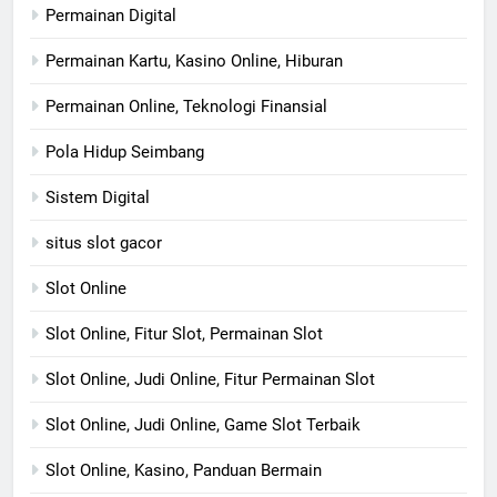
Permainan Digital
Permainan Kartu, Kasino Online, Hiburan
Permainan Online, Teknologi Finansial
Pola Hidup Seimbang
Sistem Digital
situs slot gacor
Slot Online
Slot Online, Fitur Slot, Permainan Slot
Slot Online, Judi Online, Fitur Permainan Slot
Slot Online, Judi Online, Game Slot Terbaik
Slot Online, Kasino, Panduan Bermain