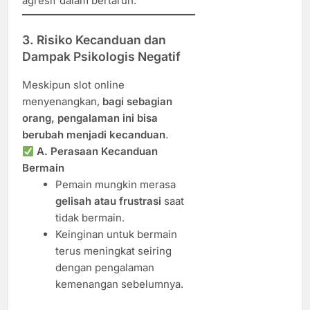
agresif dalam bertaruh.
3. Risiko Kecanduan dan
Dampak Psikologis Negatif
Meskipun slot online
menyenangkan,
bagi sebagian
orang, pengalaman ini bisa
berubah menjadi kecanduan
.
A. Perasaan Kecanduan
Bermain
Pemain mungkin merasa
gelisah atau frustrasi
saat
tidak bermain.
Keinginan untuk bermain
terus meningkat seiring
dengan pengalaman
kemenangan sebelumnya.