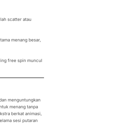
lah scatter atau
utama menang besar,
ing free spin muncul
k dan menguntungkan
untuk menang tanpa
kstra berkat animasi,
selama sesi putaran