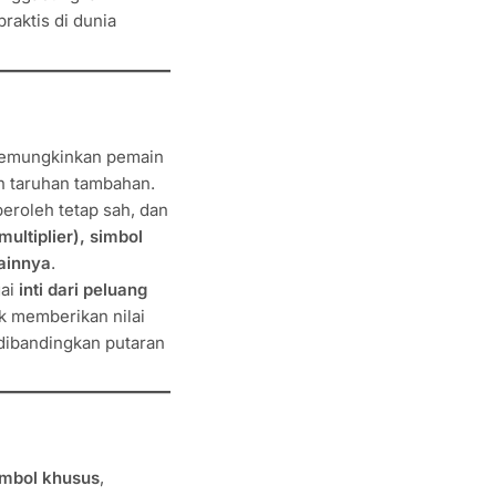
raktis di dunia
 memungkinkan pemain
n taruhan tambahan.
eroleh tetap sah, dan
multiplier), simbol
ainnya
.
gai
inti dari peluang
uk memberikan nilai
 dibandingkan putaran
imbol khusus
,