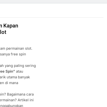
an Kapan
lot
alam permainan slot.
sanya free spin
lah yang paling sering
ree Spin”
atau
tarik utama banyak
men di mana
pin? Bagaimana cara
ermainan? Artikel ini
menggabungkan