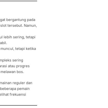
angat bergantung pada
slot tersebut. Namun,
l lebih sering, tetapi
bil.
 muncul, tetapi ketika
ompleks sering
arasi atau progres
u melawan bos.
mainan reguler dan
n, beberapa pemain
ihat frekuensi