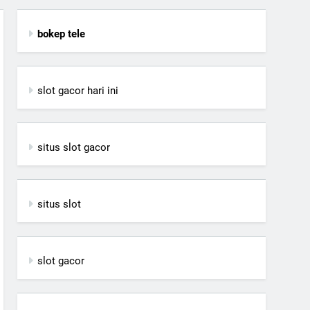
bokep tele
slot gacor hari ini
situs slot gacor
situs slot
slot gacor