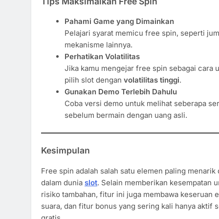
Tips Maksimalkan Free Spin
Pahami Game yang Dimainkan
Pelajari syarat memicu free spin, seperti jum
mekanisme lainnya.
Perhatikan Volatilitas
Jika kamu mengejar free spin sebagai cara 
pilih slot dengan
volatilitas tinggi
.
Gunakan Demo Terlebih Dahulu
Coba versi demo untuk melihat seberapa ser
sebelum bermain dengan uang asli.
Kesimpulan
Free spin adalah salah satu elemen paling menari
dalam dunia
slot
. Selain memberikan kesempatan 
risiko tambahan, fitur ini juga membawa keseruan e
suara, dan fitur bonus yang sering kali hanya aktif 
gratis.