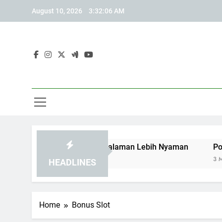
Skip
August 10, 2026
3:32:07 AM
to
content
3MD
Raih Kebug
fisien untuk Pengalaman Lebih Nyaman
Pokemon787 Da
3 Months Ago
HEADLINES
Home
Bonus Slot