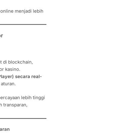
online menjadi lebih
or
k
t di blockchain,
or kasino.
layer) secara real-
 aturan.
ercayaan lebih tinggi
ih transparan,
aran