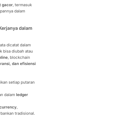
t gacor
, termasuk
epannya dalam
 Kerjanya dalam
ta dicatat dalam
ak bisa diubah atau
nline
, blockchain
ansi, dan efisiensi
kan setiap putaran
nan dalam
ledger
currency
,
ankan tradisional.