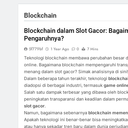
Blockchain
Blockchain dalam Slot Gacor: Baga
Pengaruhnya?
5f779bf
1 Year Ago
0
7 Mins
Teknologi blockchain membawa perubahan besar da
online. Bagaimana blockchain mempengaruhi trans
menang dalam slot gacor? Simak analisisnya di sini
Dalam beberapa tahun terakhir, teknologi
blockcha
diadopsi di berbagai industri, termasuk
game online
Salah satu dampak terbesar yang dibawa oleh bloc
peningkatan transparansi dan keadilan dalam perm
slot gacor
.
Namun, bagaimana sebenarnya
blockchain memeng
Apakah teknologi ini benar-benar bisa meningkatk
atau hanya sekadar tren baru dalam dunia perjudian 