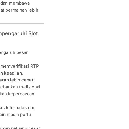
g dan membawa
at permainan lebih
mpengaruhi Slot
pengaruh besar
a memverifikasi RTP
n keadilan
,
ran lebih cepat
rbankan tradisional.
tkan kepercayaan
asih terbatas
dan
ain
masih perlu
ikan peluang besar