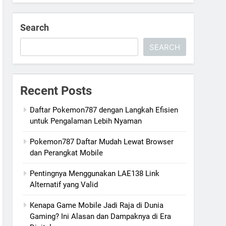
Search
SEARCH
Recent Posts
Daftar Pokemon787 dengan Langkah Efisien
untuk Pengalaman Lebih Nyaman
Pokemon787 Daftar Mudah Lewat Browser
dan Perangkat Mobile
Pentingnya Menggunakan LAE138 Link
Alternatif yang Valid
Kenapa Game Mobile Jadi Raja di Dunia
Gaming? Ini Alasan dan Dampaknya di Era