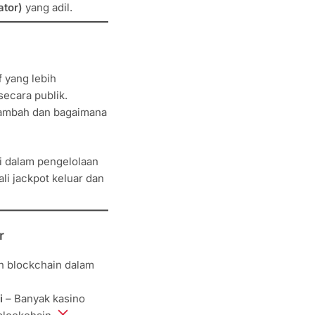
tor)
yang adil.
f
yang lebih
secara publik.
tambah dan bagaimana
i dalam pengelolaan
li jackpot keluar dan
r
n blockchain dalam
i
– Banyak kasino