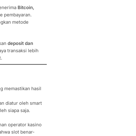
menerima
Bitcoin,
e pembayaran.
ingkan metode
ukan
deposit dan
ya transaksi lebih
.
g memastikan hasil
an diatur oleh smart
leh siapa saja.
an operator kasino
ahwa slot benar-