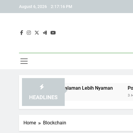
Skip
August 6, 2026
2:17:17 PM
to
content
3MD
Raih Kebug
fisien untuk Pengalaman Lebih Nyaman
Pokemon787 Da
3 Months Ago
HEADLINES
Home
Blockchain