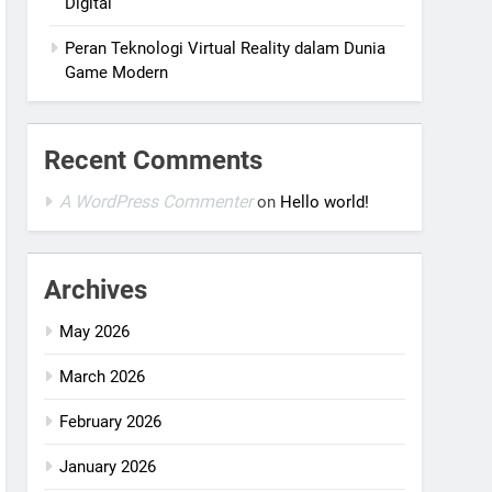
Digital
Peran Teknologi Virtual Reality dalam Dunia
Game Modern
Recent Comments
A WordPress Commenter
on
Hello world!
Archives
May 2026
March 2026
February 2026
January 2026