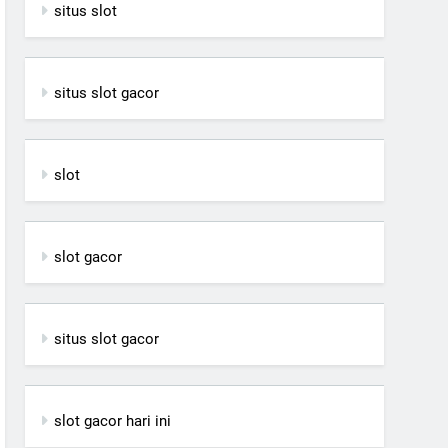
situs slot
situs slot gacor
slot
slot gacor
situs slot gacor
slot gacor hari ini