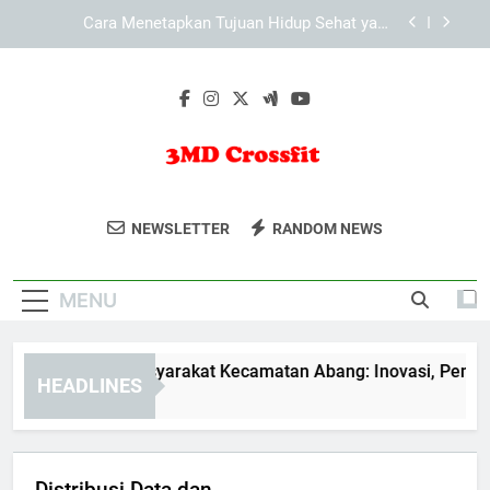
Skip
Slot Gacor Hari Ini: Mengapa Disebut “Gacor
to
Sekarang”
content
Distribusi Data dan Konsistensi Sistem dalam
Slot Digital: Arsitektur, Replikasi, dan Keandalan
Operasional
Kajian Volatilitas Harian di Situs Gacor
Cara Menetapkan Tujuan Hidup Sehat yang
Realistis dan Berkelanjutan
3MD Crossfit
Raih Kebugaran Maksimal Dengan
Slot Gacor Hari Ini: Mengapa Disebut “Gacor
NEWSLETTER
RANDOM NEWS
Sekarang”
Pelatihan Crossfit Di 3MD Crossfit.
Distribusi Data dan Konsistensi Sistem dalam
Slot Digital: Arsitektur, Replikasi, dan Keandalan
MENU
Operasional
ansformasi Masyarakat Kecamatan Abang: Inovasi, Pemberda
HEADLINES
onths Ago
Distribusi Data dan