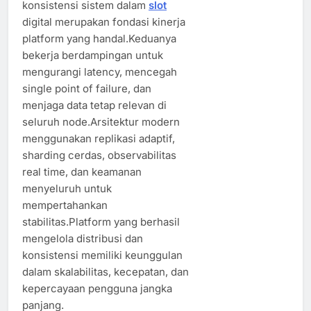
konsistensi sistem dalam
slot
digital merupakan fondasi kinerja
platform yang handal.Keduanya
bekerja berdampingan untuk
mengurangi latency, mencegah
single point of failure, dan
menjaga data tetap relevan di
seluruh node.Arsitektur modern
menggunakan replikasi adaptif,
sharding cerdas, observabilitas
real time, dan keamanan
menyeluruh untuk
mempertahankan
stabilitas.Platform yang berhasil
mengelola distribusi dan
konsistensi memiliki keunggulan
dalam skalabilitas, kecepatan, dan
kepercayaan pengguna jangka
panjang.