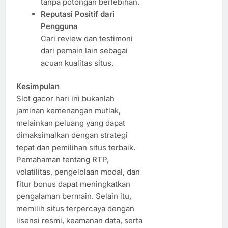
tanpa potongan berlebihan.
Reputasi Positif dari
Pengguna
Cari review dan testimoni
dari pemain lain sebagai
acuan kualitas situs.
Kesimpulan
Slot gacor hari ini bukanlah
jaminan kemenangan mutlak,
melainkan peluang yang dapat
dimaksimalkan dengan strategi
tepat dan pemilihan situs terbaik.
Pemahaman tentang RTP,
volatilitas, pengelolaan modal, dan
fitur bonus dapat meningkatkan
pengalaman bermain. Selain itu,
memilih situs terpercaya dengan
lisensi resmi, keamanan data, serta