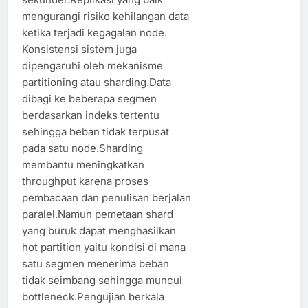
mengurangi risiko kehilangan data
ketika terjadi kegagalan node.
Konsistensi sistem juga
dipengaruhi oleh mekanisme
partitioning atau sharding.Data
dibagi ke beberapa segmen
berdasarkan indeks tertentu
sehingga beban tidak terpusat
pada satu node.Sharding
membantu meningkatkan
throughput karena proses
pembacaan dan penulisan berjalan
paralel.Namun pemetaan shard
yang buruk dapat menghasilkan
hot partition yaitu kondisi di mana
satu segmen menerima beban
tidak seimbang sehingga muncul
bottleneck.Pengujian berkala