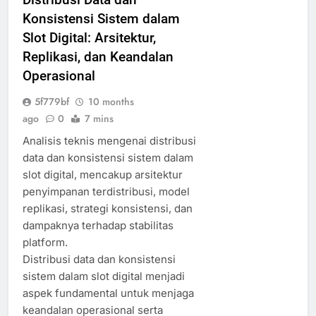
Konsistensi Sistem dalam
Slot Digital: Arsitektur,
Replikasi, dan Keandalan
Operasional
5f779bf
10 months
ago
0
7 mins
Analisis teknis mengenai distribusi
data dan konsistensi sistem dalam
slot digital, mencakup arsitektur
penyimpanan terdistribusi, model
replikasi, strategi konsistensi, dan
dampaknya terhadap stabilitas
platform.
Distribusi data dan konsistensi
sistem dalam slot digital menjadi
aspek fundamental untuk menjaga
keandalan operasional serta