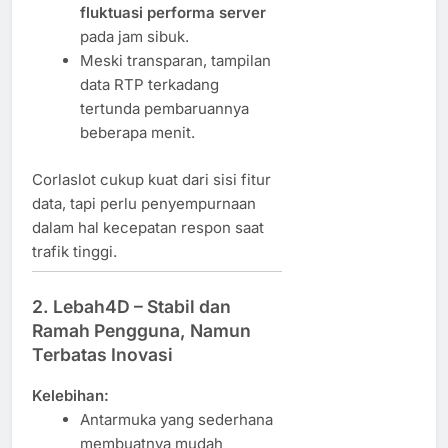
fluktuasi performa server
pada jam sibuk.
Meski transparan, tampilan
data RTP terkadang
tertunda pembaruannya
beberapa menit.
Corlaslot cukup kuat dari sisi fitur
data, tapi perlu penyempurnaan
dalam hal kecepatan respon saat
trafik tinggi.
2.
Lebah4D – Stabil dan
Ramah Pengguna, Namun
Terbatas Inovasi
Kelebihan:
Antarmuka yang sederhana
membuatnya mudah