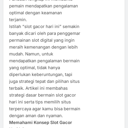
pemain mendapatkan pengalaman
optimal dengan keamanan
terjamin.
Istilah “slot gacor hari ini” semakin
banyak dicari oleh para penggemar
permainan slot digital yang ingin
meraih kemenangan dengan lebih
mudah. Namun, untuk
mendapatkan pengalaman bermain
yang optimal, tidak hanya
diperlukan keberuntungan, tapi
juga strategi tepat dan pilihan situs
terbaik. Artikel ini membahas
strategi dasar bermain slot gacor
hari ini serta tips memilih situs
terpercaya agar kamu bisa bermain
dengan aman dan nyaman.
Memahami Konsep Slot Gacor