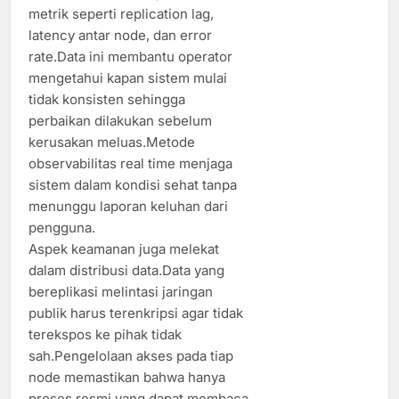
metrik seperti replication lag,
latency antar node, dan error
rate.Data ini membantu operator
mengetahui kapan sistem mulai
tidak konsisten sehingga
perbaikan dilakukan sebelum
kerusakan meluas.Metode
observabilitas real time menjaga
sistem dalam kondisi sehat tanpa
menunggu laporan keluhan dari
pengguna.
Aspek keamanan juga melekat
dalam distribusi data.Data yang
bereplikasi melintasi jaringan
publik harus terenkripsi agar tidak
terekspos ke pihak tidak
sah.Pengelolaan akses pada tiap
node memastikan bahwa hanya
proses resmi yang dapat membaca