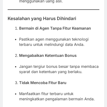
menggunakan uang asli.
Kesalahan yang Harus Dihindari
Bermain di Agen Tanpa Fitur Keamanan
Pastikan agen menggunakan teknologi
terbaru untuk melindungi data Anda.
Mengabaikan Ketentuan Bonus
Jangan tergiur bonus besar tanpa membaca
syarat dan ketentuan yang berlaku.
Tidak Mencoba Fitur Baru
Manfaatkan fitur terbaru untuk
meningkatkan pengalaman bermain Anda.