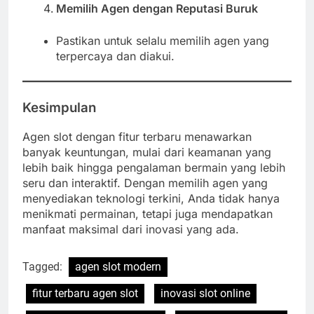
Memilih Agen dengan Reputasi Buruk
Pastikan untuk selalu memilih agen yang
terpercaya dan diakui.
Kesimpulan
Agen slot dengan fitur terbaru menawarkan
banyak keuntungan, mulai dari keamanan yang
lebih baik hingga pengalaman bermain yang lebih
seru dan interaktif. Dengan memilih agen yang
menyediakan teknologi terkini, Anda tidak hanya
menikmati permainan, tetapi juga mendapatkan
manfaat maksimal dari inovasi yang ada.
Tagged:
agen slot modern
fitur terbaru agen slot
inovasi slot online