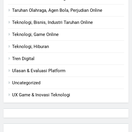
Taruhan Olahraga, Agen Bola, Perjudian Online
Teknologi, Bisnis, Industri Taruhan Online
Teknologi, Game Online
Teknologi, Hiburan
Tren Digital
Ulasan & Evaluasi Platform
Uncategorized
UX Game & Inovasi Teknologi