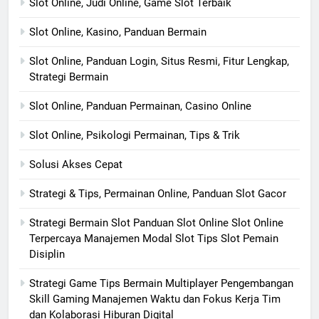
Slot Online, Judi Online, Game Slot Terbaik
Slot Online, Kasino, Panduan Bermain
Slot Online, Panduan Login, Situs Resmi, Fitur Lengkap,
Strategi Bermain
Slot Online, Panduan Permainan, Casino Online
Slot Online, Psikologi Permainan, Tips & Trik
Solusi Akses Cepat
Strategi & Tips, Permainan Online, Panduan Slot Gacor
Strategi Bermain Slot Panduan Slot Online Slot Online
Terpercaya Manajemen Modal Slot Tips Slot Pemain
Disiplin
Strategi Game Tips Bermain Multiplayer Pengembangan
Skill Gaming Manajemen Waktu dan Fokus Kerja Tim
dan Kolaborasi Hiburan Digital