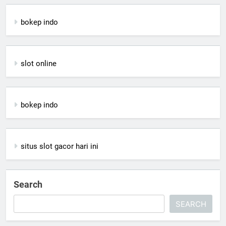
bokep indo
slot online
bokep indo
situs slot gacor hari ini
Search
SEARCH