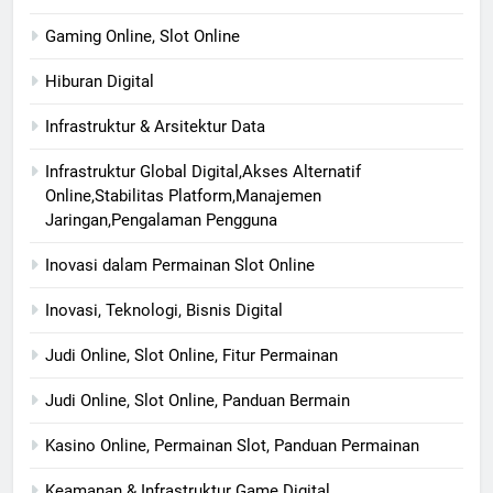
Gaming Online, Slot Online
Hiburan Digital
Infrastruktur & Arsitektur Data
Infrastruktur Global Digital,Akses Alternatif
Online,Stabilitas Platform,Manajemen
Jaringan,Pengalaman Pengguna
Inovasi dalam Permainan Slot Online
Inovasi, Teknologi, Bisnis Digital
Judi Online, Slot Online, Fitur Permainan
Judi Online, Slot Online, Panduan Bermain
Kasino Online, Permainan Slot, Panduan Permainan
Keamanan & Infrastruktur Game Digital