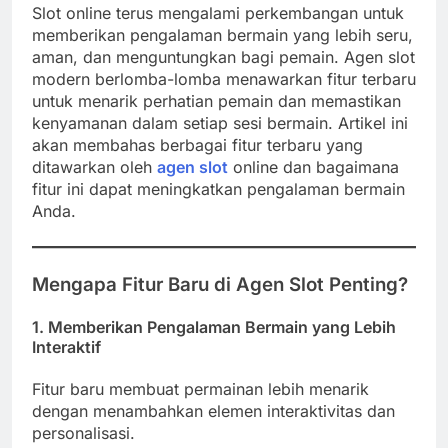
Slot online terus mengalami perkembangan untuk
memberikan pengalaman bermain yang lebih seru,
aman, dan menguntungkan bagi pemain. Agen slot
modern berlomba-lomba menawarkan fitur terbaru
untuk menarik perhatian pemain dan memastikan
kenyamanan dalam setiap sesi bermain. Artikel ini
akan membahas berbagai fitur terbaru yang
ditawarkan oleh
agen slot
online dan bagaimana
fitur ini dapat meningkatkan pengalaman bermain
Anda.
Mengapa Fitur Baru di Agen Slot Penting?
1. Memberikan Pengalaman Bermain yang Lebih
Interaktif
Fitur baru membuat permainan lebih menarik
dengan menambahkan elemen interaktivitas dan
personalisasi.